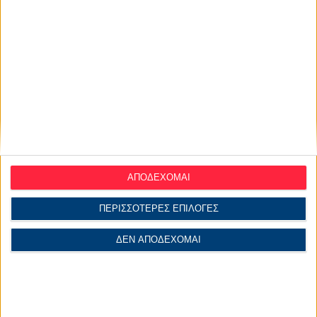
⏩
δεν ήξεραν τι να αποφασίσουν
⏩
πίστευαν ότι τα κάνουν όλα λάθος
⏩
αντιμετώπιζαν το χρόνο ως εχθρό
⏩
φοβόντουσαν να αντιμετωπίσουν τα λάθη τους
Μετά την επικοινωνία τους με την Αγγέλικα
πίστεψαν
ΑΠΟΔΕΧΟΜΑΙ
στον εαυτό τους
ΠΕΡΙΣΣΟΤΕΡΕΣ ΕΠΙΛΟΓΕΣ
σε αυτά που μπορούν να καταφέρουν
σε όσα αξίζουν να έχουν
ΔΕΝ ΑΠΟΔΕΧΟΜΑΙ
σε όσα μπορούν να αλλάξουν, αρκεί να το θελήσουν
στην προσπάθειά τους για μια καλύτερη ζωή
Βιογραφικό