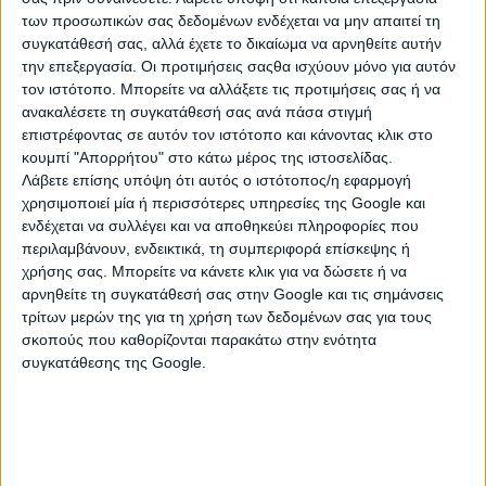
των προσωπικών σας δεδομένων ενδέχεται να μην απαιτεί τη
συγκατάθεσή σας, αλλά έχετε το δικαίωμα να αρνηθείτε αυτήν
την επεξεργασία. Οι προτιμήσεις σαςθα ισχύουν μόνο για αυτόν
τον ιστότοπο. Μπορείτε να αλλάξετε τις προτιμήσεις σας ή να
ανακαλέσετε τη συγκατάθεσή σας ανά πάσα στιγμή
επιστρέφοντας σε αυτόν τον ιστότοπο και κάνοντας κλικ στο
Αγγέλικα Γεωργίου, αλάνθαστη αστρολόγος
κουμπί "Απορρήτου" στο κάτω μέρος της ιστοσελίδας.
Λάβετε επίσης υπόψη ότι αυτός ο ιστότοπος/η εφαρμογή
Είναι η αστρολόγος που θα σου μιλήσει φιλικά και θα
χρησιμοποιεί μία ή περισσότερες υπηρεσίες της Google και
σου δώσει με την εμπειρία και τις γνώσεις της, την
ενδέχεται να συλλέγει και να αποθηκεύει πληροφορίες που
κατεύθυνση που πρέπει για το θέμα που σε απασχολεί!
περιλαμβάνουν, ενδεικτικά, τη συμπεριφορά επίσκεψης ή
Η Αγγέλικα Γεωργίου είναι η αστρολόγος που θα
χρήσης σας. Μπορείτε να κάνετε κλικ για να δώσετε ή να
ακούσεις και θα ενθουσιαστείς από τα πρώτα
αρνηθείτε τη συγκατάθεσή σας στην Google και τις σημάνσεις
κιόλας λεπτά από τη θετική της αύρα!
τρίτων μερών της για τη χρήση των δεδομένων σας για τους
σκοπούς που καθορίζονται παρακάτω στην ενότητα
συγκατάθεσης της Google.
Δήμητρα 42 ετών
Βρήκε τον έρωτα της ζωής της μετά από έναν
αποτυχημένο γάμο! Δεν το πίστευε...
Σοφία 36 ετών