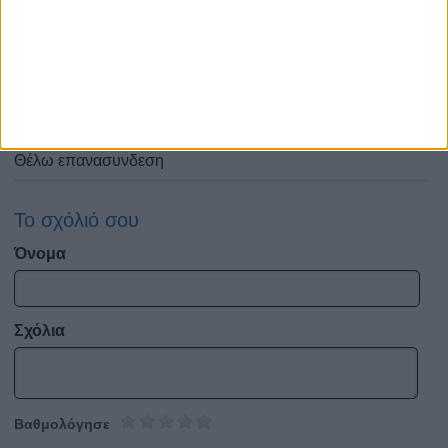
ποτε μου
Den exw logia gia thn kuria aggelika, oxi mono boithaei
kosmo alla briskei kai to tropo pou tha ginoun ola
Θέλω να μάθω για τις εξελίξεις στα αισθηματικά μου.πως
θα γίνει αυτό;
Θέλω επανασυνδεση
Το σχόλιό σου
Όνομα
Σχόλια
Βαθμολόγησε