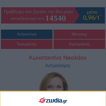
Αστρολόγοι
Μέντιουμ
Ταρωμάντες
Χαρτομάντες
Κωνσταντίνα Νικολάου
Αστρολόγος