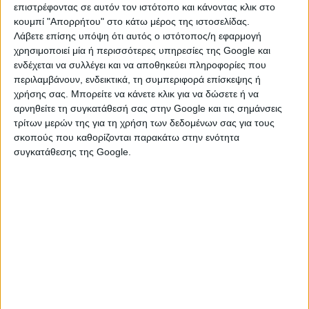
επιστρέφοντας σε αυτόν τον ιστότοπο και κάνοντας κλικ στο
κουμπί "Απορρήτου" στο κάτω μέρος της ιστοσελίδας.
Λάβετε επίσης υπόψη ότι αυτός ο ιστότοπος/η εφαρμογή
χρησιμοποιεί μία ή περισσότερες υπηρεσίες της Google και
ενδέχεται να συλλέγει και να αποθηκεύει πληροφορίες που
περιλαμβάνουν, ενδεικτικά, τη συμπεριφορά επίσκεψης ή
Αστρολόγος Κωνσταντίνα, κορυφή στον τομέα της.
χρήσης σας. Μπορείτε να κάνετε κλικ για να δώσετε ή να
αρνηθείτε τη συγκατάθεσή σας στην Google και τις σημάνσεις
τρίτων μερών της για τη χρήση των δεδομένων σας για τους
Καλησπερα,
σκοπούς που καθορίζονται παρακάτω στην ενότητα
Ειμαι η Κωνσταντίνα Νικολάου, έχω ειδικότητα
συγκατάθεσης της Google.
στην καρμική αστρολογία αλλά και στην
συναστρία.
Με ονόματα και ημερομηνίες γέννησης μπορώ να
σου ενεργοποιήσω όψεις του χάρτη σου για να
αλλάξεις μια και καλή τη ζωή σου προς το καλύτερο!
Πριν μου τηλεφωνήσεις θα πρέπει να γνωρίζεις τα
εξής:
Να είσαι σε θέση να ακούσεις μόνο αλήθειες
Να έχεις τη θέληση και τη διάθεση να αλλάξεις όσα δεν
σου αρέσουν στη ζωή σου
Να γνωρίζεις πώς αυτά που θα σου πω θα αρχίσουν