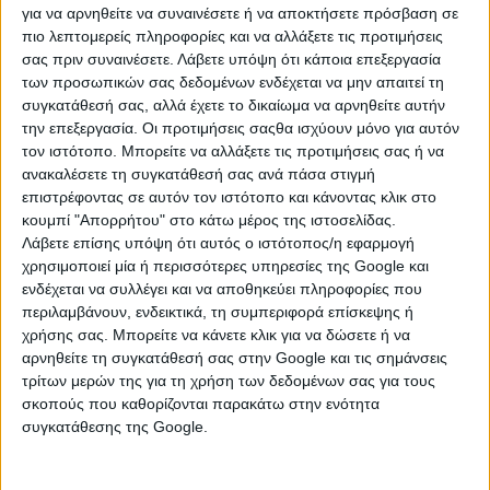
για να αρνηθείτε να συναινέσετε ή να αποκτήσετε πρόσβαση σε
Τι είναι η τριπλότητα στην
πιο λεπτομερείς πληροφορίες και να αλλάξετε τις προτιμήσεις
σας πριν συναινέσετε.
Λάβετε υπόψη ότι κάποια επεξεργασία
αστρολογία;
των προσωπικών σας δεδομένων ενδέχεται να μην απαιτεί τη
συγκατάθεσή σας, αλλά έχετε το δικαίωμα να αρνηθείτε αυτήν
την επεξεργασία. Οι προτιμήσεις σαςθα ισχύουν μόνο για αυτόν
τον ιστότοπο. Μπορείτε να αλλάξετε τις προτιμήσεις σας ή να
ΖΩΔΙΑ ΤΗΣ ΦΩΤΙΑΣ
ανακαλέσετε τη συγκατάθεσή σας ανά πάσα στιγμή
(ΚΡΙΟΣ-ΛΕΩΝ-ΤΟΞΟΤΗΣ)
επιστρέφοντας σε αυτόν τον ιστότοπο και κάνοντας κλικ στο
κουμπί "Απορρήτου" στο κάτω μέρος της ιστοσελίδας.
Τα ζώδια αυτά είναι ζωντανά, δυναμικά και θέλουν να έχουν
Λάβετε επίσης υπόψη ότι αυτός ο ιστότοπος/η εφαρμογή
τον έλεγχο. Όταν θέλουν κάτι, θα το πάρουν και δεν σταματούν
χρησιμοποιεί μία ή περισσότερες υπηρεσίες της Google και
μέχρι να το πάρουν. Είναι ηγέτες, έχουν μεγάλη
ενδέχεται να συλλέγει και να αποθηκεύει πληροφορίες που
ενεργητικότητα και όταν ξεκινούν κάτι, το κάνουν με
περιλαμβάνουν, ενδεικτικά, τη συμπεριφορά επίσκεψης ή
ενθουσιασμό. Έχουν κίνητρα, είναι πολύ υπερήφανα και με
χρήσης σας. Μπορείτε να κάνετε κλικ για να δώσετε ή να
αυτοπεποίθηση. Επίσης, είναι πολύ αλαζονικά και
αρνηθείτε τη συγκατάθεσή σας στην Google και τις σημάνσεις
εγωκεντρικά. Δεν δίνουν και εύκολα παρηγοριά στα
τρίτων μερών της για τη χρήση των δεδομένων σας για τους
προβλήματα των άλλων, γιατί απλά δεν έχουν το χρόνο. Είναι
σκοπούς που καθορίζονται παρακάτω στην ενότητα
πολύ απασχολημένα για να πάρουν και απαιτούν
συγκατάθεσης της Google.
αναγνώριση. Δεν έχουν καθόλου υπομονή, ούτε και έντονο
συναισθηματισμό. Επίσης, κουράζονται και βαριούνται