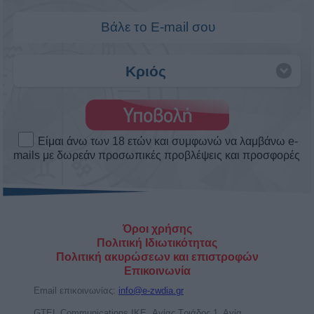
Άστρα Weekend Love! Τα αισθηματικά
το σαββατοκύριακο 8 ως 9/8/2026.
Πως θα κυλήσουν τα αισθηματικά σου αυτό το
Σαββατοκύριακο. Δες το ερωτοσκόπιο του Άστρα
Weekend ...