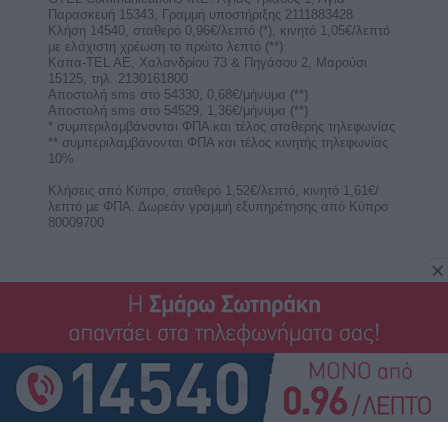
Εβδομαδιαίες αστρολογικές
προβλέψεις από 10 ως 16/8/2026, από
την Σμάρω Σωτηράκη.
Η αστρολόγος Σμάρω Σωτηράκη κοντά μας με
αναλυτικές αστρολογικές προβλέψεις για τα 12
ζώδια για την ...
Η πόρτα της αγάπης: Εβδομαδιαίες
αισθηματικές προβλέψεις από 10 ως
16/8/2026.
Αισθηματικές εβδομαδιαίες προβλέψεις για τα
ζώδια από 10 ως 16 Αυγούστου 2026. Πώς
επηρεάζουν οι ...