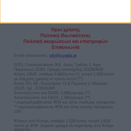
Όροι χρήσης
Πολιτική Ιδιωτικότητας
Πολιτική ακυρώσεων και επιστροφών
Επικοινωνία
Email επικοινωνίας:
info@e-zwdia.gr
GTEL Communications IKE. Αγίας Τριάδος 1, Αγία
Παρασκευή 15343, Γραμμή υποστήριξης 2111883428
Κλήση 14540, σταθερό 0,96€/λεπτό (*), κινητό 1,05€/λεπτό
με ελάχιστη χρέωση το πρώτο λεπτό (**)
Καπα-TEL AE, Χαλανδρίου 73 & Πηγάσου 2, Μαρούσι
15125, τηλ. 2130161800
Αποστολή sms στο 54330, 0,68€/μήνυμα (**)
Αποστολή sms στο 54529, 1,36€/μήνυμα (**)
* συμπεριλαμβάνονται ΦΠΑ και τέλος σταθερής τηλεφωνίας
** συμπεριλαμβάνονται ΦΠΑ και τέλος κινητής τηλεφωνίας
10%
Κλήσεις από Κύπρο, σταθερό 1,52€/λεπτό, κινητό 1,61€/
λεπτό με ΦΠΑ. Δωρεάν γραμμή εξυπηρέτησης από Κύπρο
80009700