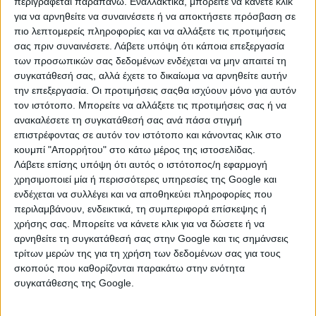
περιγράφεται παραπάνω. Εναλλακτικά, μπορείτε να κάνετε κλικ
για να αρνηθείτε να συναινέσετε ή να αποκτήσετε πρόσβαση σε
πιο λεπτομερείς πληροφορίες και να αλλάξετε τις προτιμήσεις
σας πριν συναινέσετε.
Λάβετε υπόψη ότι κάποια επεξεργασία
των προσωπικών σας δεδομένων ενδέχεται να μην απαιτεί τη
συγκατάθεσή σας, αλλά έχετε το δικαίωμα να αρνηθείτε αυτήν
την επεξεργασία. Οι προτιμήσεις σαςθα ισχύουν μόνο για αυτόν
τον ιστότοπο. Μπορείτε να αλλάξετε τις προτιμήσεις σας ή να
ανακαλέσετε τη συγκατάθεσή σας ανά πάσα στιγμή
επιστρέφοντας σε αυτόν τον ιστότοπο και κάνοντας κλικ στο
κουμπί "Απορρήτου" στο κάτω μέρος της ιστοσελίδας.
Λάβετε επίσης υπόψη ότι αυτός ο ιστότοπος/η εφαρμογή
χρησιμοποιεί μία ή περισσότερες υπηρεσίες της Google και
ενδέχεται να συλλέγει και να αποθηκεύει πληροφορίες που
περιλαμβάνουν, ενδεικτικά, τη συμπεριφορά επίσκεψης ή
χρήσης σας. Μπορείτε να κάνετε κλικ για να δώσετε ή να
Τα ζώδια σήμερα Δευτέρα 12 Ιουλίου,
αρνηθείτε τη συγκατάθεσή σας στην Google και τις σημάνσεις
τρίτων μερών της για τη χρήση των δεδομένων σας για τους
από την Σμάρω Σωτηράκη
σκοπούς που καθορίζονται παρακάτω στην ενότητα
συγκατάθεσης της Google.
Η Σελήνη σήμερα βρίσκεται στον Λέοντα και θα σχηματίσει ένα