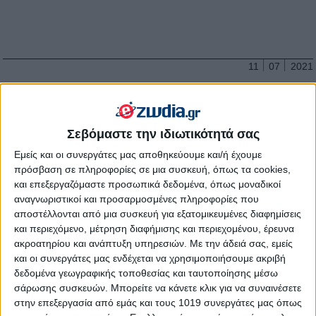
11
07
2021
Τα ζώδια σήμερα 12/7/2021, από την
Σμάρω Σωτηράκη στο YouTube.
Σεβόμαστε την ιδιωτικότητά σας
Η Σμάρω Σωτηράκη είναι και πάλι κοντά μας με τις αναλυτικές
Εμείς και οι συνεργάτες μας αποθηκεύουμε και/ή έχουμε
ημερήσιες αστρολογικές προβλέψεις για τα 12 ζώδια για την
πρόσβαση σε πληροφορίες σε μια συσκευή, όπως τα cookies,
σημερινή μέρα, Δευτέρα 12 Ιουλίου 2021, μέσα από το κανάλι
και επεξεργαζόμαστε προσωπικά δεδομένα, όπως μοναδικοί
μας στο YouTube.
αναγνωριστικοί και προσαρμοσμένες πληροφορίες που
αποστέλλονται από μια συσκευή για εξατομικευμένες διαφημίσεις
και περιεχόμενο, μέτρηση διαφήμισης και περιεχομένου, έρευνα
ακροατηρίου και ανάπτυξη υπηρεσιών.
Με την άδειά σας, εμείς
και οι συνεργάτες μας ενδέχεται να χρησιμοποιήσουμε ακριβή
δεδομένα γεωγραφικής τοποθεσίας και ταυτοποίησης μέσω
σάρωσης συσκευών. Μπορείτε να κάνετε κλικ για να συναινέσετε
στην επεξεργασία από εμάς και τους 1019 συνεργάτες μας όπως