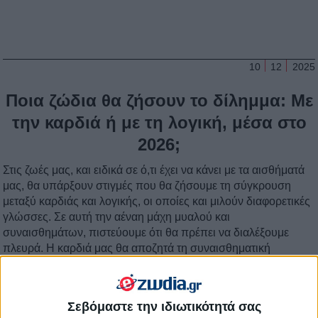
10
12
2025
Ποια ζώδια θα ζήσουν το δίλημμα: Με
την καρδιά ή με τη λογική, μέσα στο
2026;
Στις ζωές μας, και ειδικά σε ό,τι έχει να κάνει με τα αισθήματά
μας, θα υπάρξουν στιγμές που θα ζήσουμε τη σύγκρουση
μεταξύ καρδιάς και λογικής, οι οποίες και μιλούν διαφορετικές
γλώσσες. Σε αυτή την αέναη μάχη μυαλού και
συναισθημάτων, πιστεύουμε ότι θα πρέπει να διαλέξουμε
πλευρά. Η καρδιά μας θα αποζητά τη συναισθηματική
σύνδεση και την εμπειρία της αγάπης και θα λαχταρά
Σεβόμαστε την ιδιωτικότητά σας