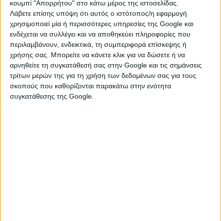
κουμπί "Απορρήτου" στο κάτω μέρος της ιστοσελίδας.
2026 θα υπάρξουν κάποια ζώδια που θα ζήσουν με δυνατό
Λάβετε επίσης υπόψη ότι αυτός ο ιστότοπος/η εφαρμογή
τρόπο το δίλημμα: Να πορευτώ με την καρδιά ή με τη λογική;
χρησιμοποιεί μία ή περισσότερες υπηρεσίες της Google και
ενδέχεται να συλλέγει και να αποθηκεύει πληροφορίες που
περιλαμβάνουν, ενδεικτικά, τη συμπεριφορά επίσκεψης ή
Ας δούμε ποια είναι αυτά, και πώς
χρήσης σας. Μπορείτε να κάνετε κλικ για να δώσετε ή να
αρνηθείτε τη συγκατάθεσή σας στην Google και τις σημάνσεις
εκδηλώνεται το δίλημμα καρδιάς και
τρίτων μερών της για τη χρήση των δεδομένων σας για τους
λογικής για κάθε ζώδιο:
σκοπούς που καθορίζονται παρακάτω στην ενότητα
συγκατάθεσης της Google.
ΚΡΙΟΣ
Με τους Κρόνο και Ποσειδώνα να βρίσκονται στο ζώδιό σας,
αν μη τι άλλο, θα ζήσετε εντάσεις καθώς το πάθος θα
κυριαρχήσει. Θα σας αναστατώσουν νέες γνωριμίες που θα
βρεθούν ξαφνικά στο διάβα σας και θα υπάρξουν προκλήσεις,
ειδικά αν το άτομο που θα τραβήξει την προσοχή σας δεν είναι
διαθέσιμο. Θα δημιουργηθούν διλήμματα και θα χρειαστεί να
κρατήσετε το μυαλό σας καθαρό προκειμένου να καταλάβετε τι
πραγματικά θέλετε.