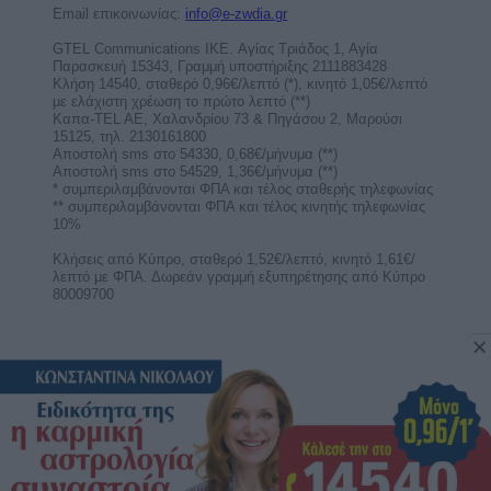
Εβδομαδιαίες αστρολογικές
προβλέψεις από 10 ως 16/8/2026, από
την Σμάρω Σωτηράκη.
Η αστρολόγος Σμάρω Σωτηράκη κοντά μας με
αναλυτικές αστρολογικές προβλέψεις για τα 12
ζώδια για την ...
Η πόρτα της αγάπης: Εβδομαδιαίες
αισθηματικές προβλέψεις από 10 ως
16/8/2026.
Αισθηματικές εβδομαδιαίες προβλέψεις για τα
ζώδια από 10 ως 16 Αυγούστου 2026. Πώς
επηρεάζουν οι ...