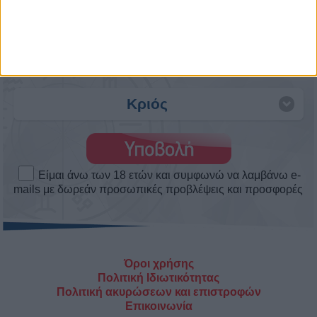
Άστρα Weekend Love! Τα αισθηματικά
το σαββατοκύριακο 8 ως 9/8/2026.
Πως θα κυλήσουν τα αισθηματικά σου αυτό το
Σαββατοκύριακο. Δες το ερωτοσκόπιο του Άστρα
Weekend ...