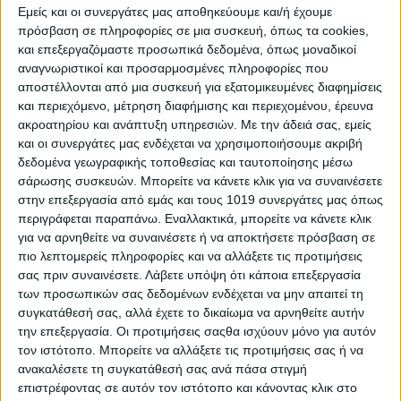
Εμείς και οι συνεργάτες μας αποθηκεύουμε και/ή έχουμε
πρόσβαση σε πληροφορίες σε μια συσκευή, όπως τα cookies,
και επεξεργαζόμαστε προσωπικά δεδομένα, όπως μοναδικοί
αναγνωριστικοί και προσαρμοσμένες πληροφορίες που
αποστέλλονται από μια συσκευή για εξατομικευμένες διαφημίσεις
και περιεχόμενο, μέτρηση διαφήμισης και περιεχομένου, έρευνα
ακροατηρίου και ανάπτυξη υπηρεσιών.
Με την άδειά σας, εμείς
και οι συνεργάτες μας ενδέχεται να χρησιμοποιήσουμε ακριβή
δεδομένα γεωγραφικής τοποθεσίας και ταυτοποίησης μέσω
σάρωσης συσκευών. Μπορείτε να κάνετε κλικ για να συναινέσετε
στην επεξεργασία από εμάς και τους 1019 συνεργάτες μας όπως
περιγράφεται παραπάνω. Εναλλακτικά, μπορείτε να κάνετε κλικ
για να αρνηθείτε να συναινέσετε ή να αποκτήσετε πρόσβαση σε
πιο λεπτομερείς πληροφορίες και να αλλάξετε τις προτιμήσεις
σας πριν συναινέσετε.
Λάβετε υπόψη ότι κάποια επεξεργασία
των προσωπικών σας δεδομένων ενδέχεται να μην απαιτεί τη
συγκατάθεσή σας, αλλά έχετε το δικαίωμα να αρνηθείτε αυτήν
την επεξεργασία. Οι προτιμήσεις σαςθα ισχύουν μόνο για αυτόν
τον ιστότοπο. Μπορείτε να αλλάξετε τις προτιμήσεις σας ή να
την απόλυτη επαφή χωρίς να υπολογίζει ρίσκα και συνέπειες.
ανακαλέσετε τη συγκατάθεσή σας ανά πάσα στιγμή
Το μυαλό μας θα επιθυμεί την ασφάλεια της μακροπρόθεσμης
επιστρέφοντας σε αυτόν τον ιστότοπο και κάνοντας κλικ στο
σταθερότητας και τη συναισθηματική πληρότητα. Μέσα στο