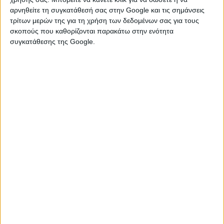
αρνηθείτε τη συγκατάθεσή σας στην Google και τις σημάνσεις
τρίτων μερών της για τη χρήση των δεδομένων σας για τους
σκοπούς που καθορίζονται παρακάτω στην ενότητα
συγκατάθεσης της Google.
Οι επιθυμίες μας αποκτούν βάθος, οι αισθήσεις μας ξυπνούν
και το πάθος επιστρέφει, όχι ως ένας εφήμερος ενθουσιασμός
αλλά ως μια συνειδητή απόφαση να κυνηγήσουμε ό,τι μας
γεμίζει πραγματικά. Για τέσσερα συγκεκριμένα ζώδια, αυτό θα
είναι μια αληθινή αναγέννηση, καθώς θα βρουν ξανά τη
χαμένη τους ορμή και θα παλέψουν για οτιδήποτε θελήσουν,
με μια ακλόνητη σιγουριά που θα αφήσει άφωνο το
περιβάλλον τους.
Τα 4 ζώδια που θα ξαναβρούν τη
χαμένη τους ορμή!
ΤΑΥΡΟΣ