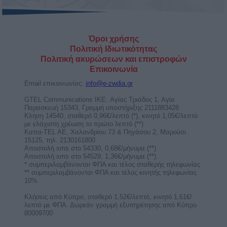
Όροι χρήσης
Πολιτική Ιδιωτικότητας
Πολιτική ακυρώσεων και επιστροφών
Επικοινωνία
Email επικοινωνίας:
info@e-zwdia.gr
GTEL Communications IKE. Αγίας Τριάδος 1, Αγία
Παρασκευή 15343, Γραμμή υποστήριξης 2111883428
Κλήση 14540, σταθερό 0,96€/λεπτό (*), κινητό 1,05€/λεπτό
με ελάχιστη χρέωση το πρώτο λεπτό (**)
Καπα-TEL AE, Χαλανδρίου 73 & Πηγάσου 2, Μαρούσι
15125, τηλ. 2130161800
Αποστολή sms στο 54330, 0,68€/μήνυμα (**)
Αποστολή sms στο 54529, 1,36€/μήνυμα (**)
* συμπεριλαμβάνονται ΦΠΑ και τέλος σταθερής τηλεφωνίας
** συμπεριλαμβάνονται ΦΠΑ και τέλος κινητής τηλεφωνίας
10%
Κλήσεις από Κύπρο, σταθερό 1,52€/λεπτό, κινητό 1,61€/
λεπτό με ΦΠΑ. Δωρεάν γραμμή εξυπηρέτησης από Κύπρο
80009700