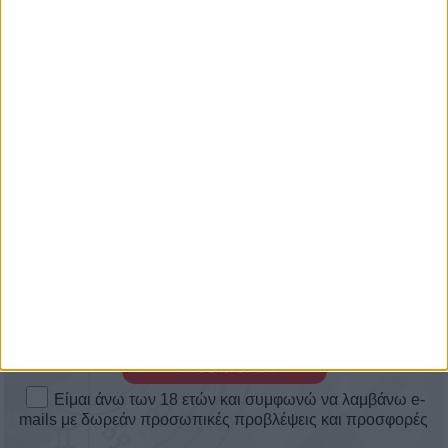
Πάρε δωρεάν προβλέψεις
στο mail σου
Κριός
Είμαι άνω των 18 ετών και συμφωνώ να λαμβάνω e-
mails με δωρεάν προσωπικές προβλέψεις και προσφορές