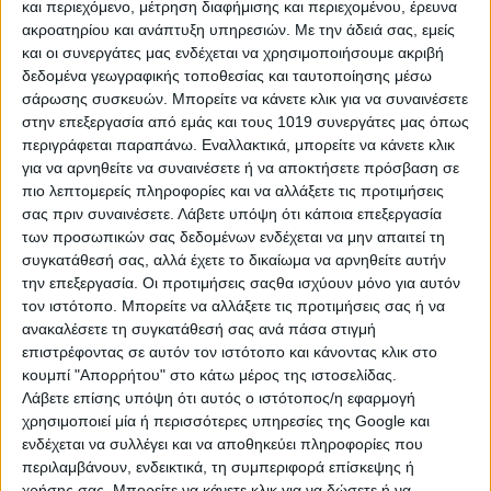
και περιεχόμενο, μέτρηση διαφήμισης και περιεχομένου, έρευνα
εμπόδιο ενώ η ανάγκη μας για χειροπιαστά αποτελέσματα και
ακροατηρίου και ανάπτυξη υπηρεσιών.
Με την άδειά σας, εμείς
υλική ή συναισθηματική ασφάλεια γίνεται ο μοναδικός οδηγός
και οι συνεργάτες μας ενδέχεται να χρησιμοποιήσουμε ακριβή
των πράξεων μας.
δεδομένα γεωγραφικής τοποθεσίας και ταυτοποίησης μέσω
σάρωσης συσκευών. Μπορείτε να κάνετε κλικ για να συναινέσετε
στην επεξεργασία από εμάς και τους 1019 συνεργάτες μας όπως
περιγράφεται παραπάνω. Εναλλακτικά, μπορείτε να κάνετε κλικ
για να αρνηθείτε να συναινέσετε ή να αποκτήσετε πρόσβαση σε
πιο λεπτομερείς πληροφορίες και να αλλάξετε τις προτιμήσεις
σας πριν συναινέσετε.
Λάβετε υπόψη ότι κάποια επεξεργασία
των προσωπικών σας δεδομένων ενδέχεται να μην απαιτεί τη
συγκατάθεσή σας, αλλά έχετε το δικαίωμα να αρνηθείτε αυτήν
την επεξεργασία. Οι προτιμήσεις σαςθα ισχύουν μόνο για αυτόν
τον ιστότοπο. Μπορείτε να αλλάξετε τις προτιμήσεις σας ή να
ανακαλέσετε τη συγκατάθεσή σας ανά πάσα στιγμή
επιστρέφοντας σε αυτόν τον ιστότοπο και κάνοντας κλικ στο
κουμπί "Απορρήτου" στο κάτω μέρος της ιστοσελίδας.
Λάβετε επίσης υπόψη ότι αυτός ο ιστότοπος/η εφαρμογή
χρησιμοποιεί μία ή περισσότερες υπηρεσίες της Google και
ενδέχεται να συλλέγει και να αποθηκεύει πληροφορίες που
περιλαμβάνουν, ενδεικτικά, τη συμπεριφορά επίσκεψης ή
χρήσης σας. Μπορείτε να κάνετε κλικ για να δώσετε ή να