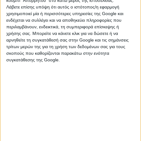
κουμπί "Απορρήτου" στο κάτω μέρος της ιστοσελίδας.
Λάβετε επίσης υπόψη ότι αυτός ο ιστότοπος/η εφαρμογή
Η Αφροδίτη σε εξάγωνο με τον Κρόνο και αστρολογικές
χρησιμοποιεί μία ή περισσότερες υπηρεσίες της Google και
προβλέψεις για τα 12 ζώδια
ενδέχεται να συλλέγει και να αποθηκεύει πληροφορίες που
ΚΡΙΟΣ
περιλαμβάνουν, ενδεικτικά, τη συμπεριφορά επίσκεψης ή
χρήσης σας. Μπορείτε να κάνετε κλικ για να δώσετε ή να
Στις οικονομικές και επαγγελματικές σας υποθέσεις φεύγουν
αρνηθείτε τη συγκατάθεσή σας στην Google και τις σημάνσεις
τα εμπόδια, ανοιχτός θα είναι ο δρόμος για συναλλαγές,
τρίτων μερών της για τη χρήση των δεδομένων σας για τους
συμφωνίες, δεν αποκλείεται να προχωρήσετε σε καινούργιες
σκοπούς που καθορίζονται παρακάτω στην ενότητα
συνεργασίες που θα έχουν αποδοτικό αποτέλεσμα.
συγκατάθεσης της Google.
Βελτιώνονται οι σχέσεις σας προσωπικές και επαγγελματικές,
στον αισθηματικό τομέα θα υπάρξει ευχάριστο άνοιγμα που θα
σας ανανεώσει.
ΤΑΥΡΟΣ
Δώστε έμφαση στις κοινωνικές επαφές, ανοίγματα θα
υπάρξουν για γνωριμίες, θα μπορείτε να τις αξιοποιήσετε είτε
σε επαγγελματικό επίπεδο, είτε σε αισθηματικό. Ευνοϊκές θα
είναι οι συνθήκες για αγοροπωλησίες και συναλλαγές,
προχωρήστε τα βήματα σας, κινηθείτε μεθοδικά. Στον
αισθηματικό τομέα συζητήσεις θα γίνουν γύρω από το θέμα
της αποκατάστασης και της δέσμευσης.