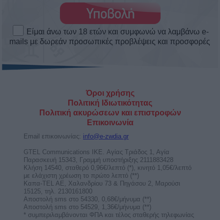
Άστρα Weekend Love! Τα αισθηματικά
το σαββατοκύριακο 8 ως 9/8/2026.
Πως θα κυλήσουν τα αισθηματικά σου αυτό το
Σαββατοκύριακο. Δες το ερωτοσκόπιο του Άστρα
Weekend ...
Άρης στον Καρκίνο από τις 11
Αυγούστου ως 28 Σεπτεμβρίου 2026.
Προβλέψεις για τα ζώδια.
Με τον Άρη στον Καρκίνο, θέλουμε αγάπη για να