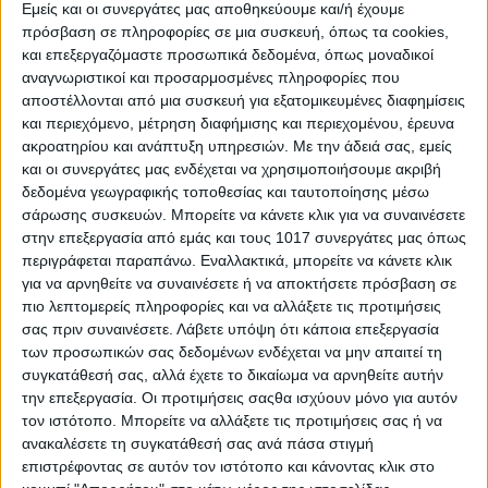
Εμείς και οι συνεργάτες μας αποθηκεύουμε και/ή έχουμε
Ωριμότητα, σταθερές βλέψεις
πρόσβαση σε πληροφορίες σε μια συσκευή, όπως τα cookies,
και επεξεργαζόμαστε προσωπικά δεδομένα, όπως μοναδικοί
αναγνωριστικοί και προσαρμοσμένες πληροφορίες που
αποστέλλονται από μια συσκευή για εξατομικευμένες διαφημίσεις
Στον αισθηματικό τομέα οι καινούργιες γνωριμίες θα έχουν τη
και περιεχόμενο, μέτρηση διαφήμισης και περιεχομένου, έρευνα
δυνατότητα να προχωρήσουν θετικά και να καταλήξουν σε
ακροατηρίου και ανάπτυξη υπηρεσιών.
Με την άδειά σας, εμείς
σταθερή σχέση. Σταθερότητα θα υπάρχει στα συναισθήματα
και οι συνεργάτες μας ενδέχεται να χρησιμοποιήσουμε ακριβή
και στις βλέψεις, το ενδιαφέρον θα εκδηλωθεί με τρόπο ώριμο.
δεδομένα γεωγραφικής τοποθεσίας και ταυτοποίησης μέσω
Ζευγάρια που διατηρούν μακροχρόνιο δεσμό θα μιλήσουν για
σάρωσης συσκευών. Μπορείτε να κάνετε κλικ για να συναινέσετε
το θέμα της δέσμευσης και της αποκατάστασης, ευνοϊκές θα
στην επεξεργασία από εμάς και τους 1017 συνεργάτες μας όπως
είναι οι συνθήκες για συγκατοίκηση, οι υποσχέσεις που θα
περιγράφεται παραπάνω. Εναλλακτικά, μπορείτε να κάνετε κλικ
δοθούν θα τηρηθούν. Στον επαγγελματικό τομέα δεν
για να αρνηθείτε να συναινέσετε ή να αποκτήσετε πρόσβαση σε
αποκλείεται να προκύψουν καινούργιες προοπτικές, όσοι
πιο λεπτομερείς πληροφορίες και να αλλάξετε τις προτιμήσεις
αναζητούν εργασία θα έχουν τη δυνατότητα να βρουν κάτι
σας πριν συναινέσετε.
Λάβετε υπόψη ότι κάποια επεξεργασία
αξιόλογο.
των προσωπικών σας δεδομένων ενδέχεται να μην απαιτεί τη
συγκατάθεσή σας, αλλά έχετε το δικαίωμα να αρνηθείτε αυτήν
Σε θέματα οικονομικής φύσης η χρονική στιγμή είναι ευνοϊκή
την επεξεργασία. Οι προτιμήσεις σαςθα ισχύουν μόνο για αυτόν
για συμφωνίες, διαπραγματεύσεις, διακανονισμούς.
τον ιστότοπο. Μπορείτε να αλλάξετε τις προτιμήσεις σας ή να
Ευνοούνται υποθέσεις που έχουν να κάνουν με περιουσιακά
ανακαλέσετε τη συγκατάθεσή σας ανά πάσα στιγμή
στοιχεία, με νομικά ζητήματα, με συμβόλαια και
επιστρέφοντας σε αυτόν τον ιστότοπο και κάνοντας κλικ στο
αγοροπωλησίες.