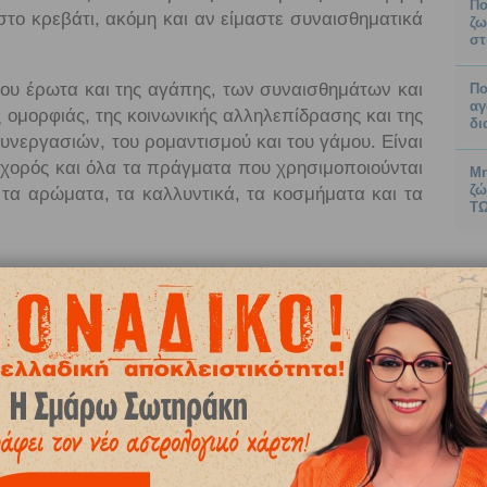
Πο
 στο κρεβάτι, ακόμη και αν είμαστε συναισθηματικά
ζω
στ
του έρωτα και της αγάπης, των συναισθημάτων και
Πο
αγ
ς ομορφιάς, της κοινωνικής αλληλεπίδρασης και της
δι
συνεργασιών, του ρομαντισμού και του γάμου. Είναι
 ο χορός και όλα τα πράγματα που χρησιμοποιούνται
Μη
ζώ
τα αρώματα, τα καλλυντικά, τα κοσμήματα και τα
ΤΩ
ι αστρολογικές προβλέψεις για τα 12 ζώδια
της Αφροδίτης στην Παρθένο στο ζώδιό σας. Αν
αι ο Ωροσκόπος σας, διαβάστε και το ζώδιο του
τον εργατικό και καθημερινό έκτο οίκο σας, οι