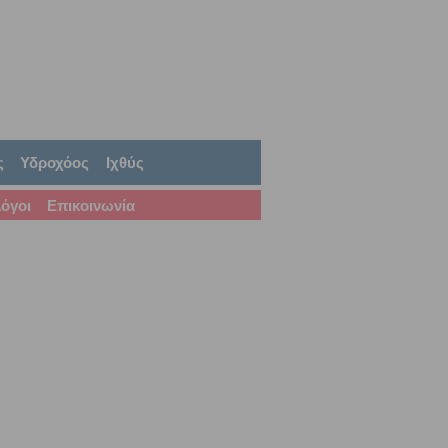
ς
Υδροχόος
Ιχθύς
όγοι
Επικοινωνία