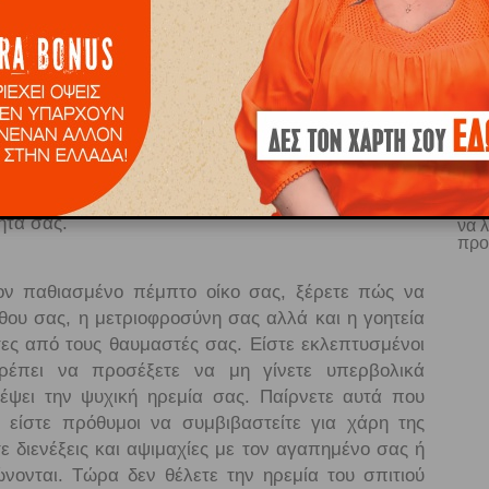
 και την εργασία σας γίνονται πιο ευχάριστες και
ώσεις σας. Τώρα έχετε μεγαλύτερη αποδοτικότητα
ος σας, μεριμνάτε για την εύρυθμη λειτουργία της
τικά ζητήματα στην εργασία σας, με το αναλυτικό
ετε να αποκαταστήσετε την τάξη. Ίσως κινηθείτε
α σας και τις δεξιότητές σας και βοηθήσετε με τις
. Γίνεστε πιο επιλεκτικοί και τελειομανείς στην
νετε σχέση με κάποιο άτομο στην εργασία σας ή το
Ε
ητά σας.
να 
προ
τον παθιασμένο πέμπτο οίκο σας, ξέρετε πώς να
όθου σας, η μετριοφροσύνη σας αλλά και η γοητεία
ς από τους θαυμαστές σας. Είστε εκλεπτυσμένοι
έπει να προσέξετε να μη γίνετε υπερβολικά
έψει την ψυχική ηρεμία σας. Παίρνετε αυτά που
 είστε πρόθυμοι να συμβιβαστείτε για χάρη της
ε διενέξεις και αψιμαχίες με τον αγαπημένο σας ή
ώνονται. Τώρα δεν θέλετε την ηρεμία του σπιτιού