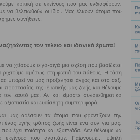
κούμε κριτική σε εκείνους που μας ενδιαφέρουν,
Πο
 να βελτιωθούν οι ίδιοι. Μας έλκουν άτομα που
ma
σχημες συνήθειες.
Κα
εν
αζητώντας τον τέλειο και ιδανικό έρωτα!
Μι
πι
με να χτίσουμε σιγά-σιγά μια σχέση που βασίζεται
Πό
υπ
α ριχτούμε αμέσως στη φωτιά του πάθους. Η τάση
ας μπορεί να μας προξενήσει άγχος και στο σεξ.
Με
ι προστασίας της ιδιωτικής μας ζωής και θέλουμε
ζώ
 τον εαυτό μας. Αν και είμαστε συναισθηματικά
σε αξιοπιστία και ευαίσθητη συμπεριφορά.
Οι
γι
και μας αρέσουν τα άτομα που φροντίζουν την
αι ένας υγιής τρόπος ζωής είναι ένα συν για μας.
Τα
πρ
ν που έχει ποιότητα και εξυπνάδα. Δεν θέλουμε να
με εκείνους που αγαπάμε. Παίρνουμε... υψηλή