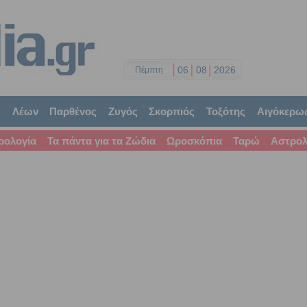
06
08
2026
Πέμπτη
ς
Λέων
Παρθένος
Ζυγός
Σκορπιός
Τοξότης
Αιγόκερω
ρολογία
Τα πάντα για τα Ζώδια
Ωροσκόπια
Ταρώ
Αστρολ