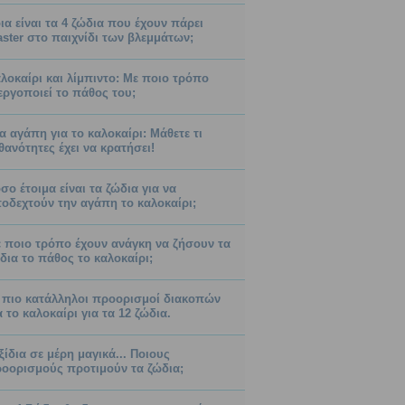
ια είναι τα 4 ζώδια που έχουν πάρει
ster στο παιχνίδι των βλεμμάτων;
λοκαίρι και λίμπιντο: Με ποιο τρόπο
εργοποιεί το πάθος του;
α αγάπη για το καλοκαίρι: Μάθετε τι
θανότητες έχει να κρατήσει!
σο έτοιμα είναι τα ζώδια για να
οδεχτούν την αγάπη το καλοκαίρι;
 ποιο τρόπο έχουν ανάγκη να ζήσουν τα
δια το πάθος το καλοκαίρι;
 πιο κατάλληλοι προορισμοί διακοπών
α το καλοκαίρι για τα 12 ζώδια.
ξίδια σε μέρη μαγικά... Ποιους
οορισμούς προτιμούν τα ζώδια;