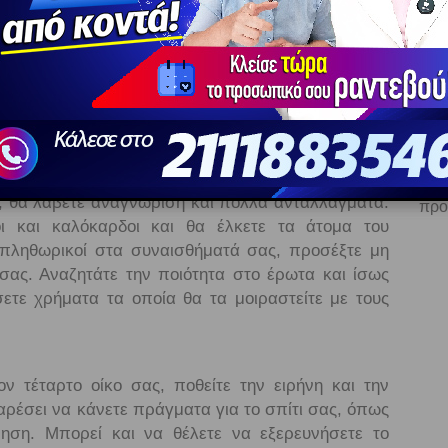
αι ο Ωροσκόπος σας, διαβάστε και το ζώδιο του
 πέμπτο οίκο σας, εκφράζετε τον εαυτό σας με ένα
Ο ρομαντισμός, ο έρωτας και η αγάπη είναι από τις
όμπι, η τέχνη, ο κινηματογράφος, το θέατρο σας
Ε
νοποίηση. Εκφράζοντας την αγάπη και τη χαρά σας
να 
, θα λάβετε αναγνώριση και πολλά ανταλλάγματα.
προ
οι και καλόκαρδοι και θα έλκετε τα άτομα του
ε πληθωρικοί στα συναισθήματά σας, προσέξτε μη
 σας. Αναζητάτε την ποιότητα στο έρωτα και ίσως
ετε χρήματα τα οποία θα τα μοιραστείτε με τους
ν τέταρτο οίκο σας, ποθείτε την ειρήνη και την
αρέσει να κάνετε πράγματα για το σπίτι σας, όπως
μηση. Μπορεί και να θέλετε να εξερευνήσετε το