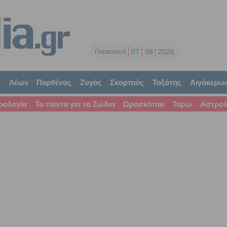
07
08
2026
Παρασκευή
ς
Λέων
Παρθένος
Ζυγός
Σκορπιός
Τοξότης
Αιγόκερω
ρολογία
Τα πάντα για τα Ζώδια
Ωροσκόπια
Ταρώ
Αστρολ