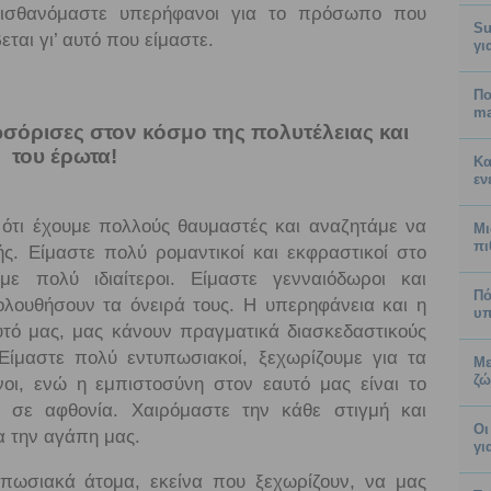
αισθανόμαστε υπερήφανοι για το πρόσωπο που
Su
εται γι’ αυτό που είμαστε.
γι
Πο
ma
σόρισες στον κόσμο της πολυτέλειας και
του έρωτα!
Κα
εν
ότι έχουμε πολλούς θαυμαστές και αναζητάμε να
Μι
πι
ς. Είμαστε πολύ ρομαντικοί και εκφραστικοί στο
με πολύ ιδιαίτεροι. Είμαστε γενναιόδωροι και
Πό
λουθήσουν τα όνειρά τους. Η υπερηφάνεια και η
υπ
τό μας, μας κάνουν πραγματικά διασκεδαστικούς
Είμαστε πολύ εντυπωσιακοί, ξεχωρίζουμε για τα
Με
ζώ
οι, ενώ η εμπιστοσύνη στον εαυτό μας είναι το
ε σε αφθονία. Χαιρόμαστε την κάθε στιγμή και
Οι
α την αγάπη μας.
γι
υπωσιακά άτομα, εκείνα που ξεχωρίζουν, να μας