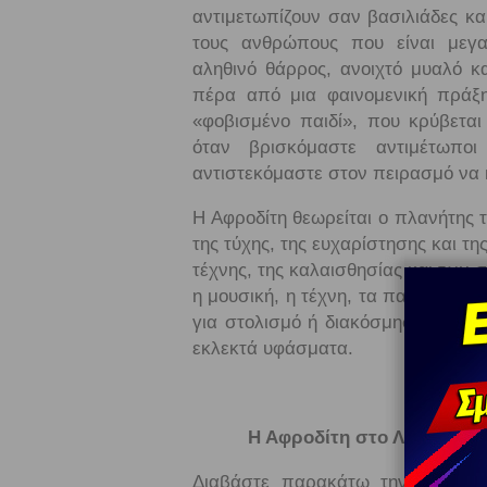
αντιμετωπίζουν σαν βασιλιάδες κα
τους ανθρώπους που είναι μεγα
αληθινό θάρρος, ανοιχτό μυαλό κ
πέρα ​​από μια φαινομενική πρά
«φοβισμένο παιδί», που κρύβετα
όταν βρισκόμαστε αντιμέτωπο
αντιστεκόμαστε στον πειρασμό να κ
Η Αφροδίτη θεωρείται ο πλανήτης 
της τύχης, της ευχαρίστησης και τη
τέχνης, της καλαισθησίας και των 
η μουσική, η τέχνη, τα παιχνίδια,
για στολισμό ή διακόσμηση, όπως 
εκλεκτά υφάσματα.
Η Αφροδίτη στο Λέοντα και
Διαβάστε παρακάτω την επιρροή