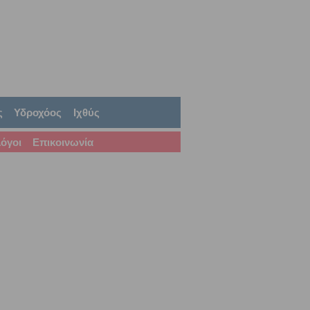
ς
Υδροχόος
Ιχθύς
όγοι
Επικοινωνία