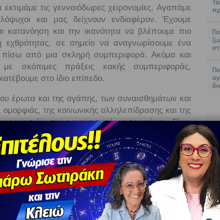
Τα
ι εκτιμάμε τις γενναιόδωρες χειρονομίες. Αγαπάμε
πρ
λόψυχοι και μας δείχνουν ενδιαφέρον. Έχουμε
αι κατανόηση και την ικανότητα να βλέπουμε πιο
Πο
ζω
ξη εχθρότητας, σε σημείο να αναγνωρίσουμε ένα
στ
ι πίσω από μια σκληρή συμπεριφορά. Ακόμα και
ι με σκόπιμες πράξεις κακής συμπεριφοράς,
Πο
ατέβουμε στο ίδιο επίπεδο.
αγ
δι
του έρωτα και της αγάπης, των συναισθημάτων και
ς ομορφιάς, της κοινωνικής αλληλεπίδρασης και της
συνεργασιών, του ρομαντισμού και του γάμου. Είναι
 ο χορός και όλα τα πράγματα που χρησιμοποιούνται
τα αρώματα, τα καλλυντικά, τα κοσμήματα και τα
 αστρολογικές προβλέψεις για τα 12 ζώδια
 της Αφροδίτης στο Λέοντα στο ζώδιό σας. Αν