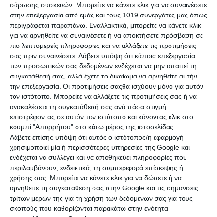
σάρωσης συσκευών. Μπορείτε να κάνετε κλικ για να συναινέσετε
στην επεξεργασία από εμάς και τους 1019 συνεργάτες μας όπως
περιγράφεται παραπάνω. Εναλλακτικά, μπορείτε να κάνετε κλικ
για να αρνηθείτε να συναινέσετε ή να αποκτήσετε πρόσβαση σε
πιο λεπτομερείς πληροφορίες και να αλλάξετε τις προτιμήσεις
σας πριν συναινέσετε.
Λάβετε υπόψη ότι κάποια επεξεργασία
των προσωπικών σας δεδομένων ενδέχεται να μην απαιτεί τη
συγκατάθεσή σας, αλλά έχετε το δικαίωμα να αρνηθείτε αυτήν
την επεξεργασία. Οι προτιμήσεις σαςθα ισχύουν μόνο για αυτόν
Άρης σε τρίγωνο με τον Ουρανό:
τον ιστότοπο. Μπορείτε να αλλάξετε τις προτιμήσεις σας ή να
Ανάληψη ρίσκων και πρωτοβουλιών
ανακαλέσετε τη συγκατάθεσή σας ανά πάσα στιγμή
επιστρέφοντας σε αυτόν τον ιστότοπο και κάνοντας κλικ στο
κουμπί "Απορρήτου" στο κάτω μέρος της ιστοσελίδας.
Λάβετε επίσης υπόψη ότι αυτός ο ιστότοπος/η εφαρμογή
Σε κοινωνικό επίπεδο θα υπάρξουν ανοίγματα για δικτύωση,
χρησιμοποιεί μία ή περισσότερες υπηρεσίες της Google και
δεν θα λείψουν οι συναναστροφές και οι καινούργιες
ενδέχεται να συλλέγει και να αποθηκεύει πληροφορίες που
γνωριμίες, θα μπορούν να αξιοποιηθούν και επαγγελματικά.
περιλαμβάνουν, ενδεικτικά, τη συμπεριφορά επίσκεψης ή
Για τους ανήσυχους και ανεξάρτητους χαρακτήρες δύσκολο
χρήσης σας. Μπορείτε να κάνετε κλικ για να δώσετε ή να
θα είναι να ακολουθήσουν κανόνες και οδηγίες, θα θελήσουν
αρνηθείτε τη συγκατάθεσή σας στην Google και τις σημάνσεις
να κινηθούν αυτόβουλα, να κάνουν την υπέρβαση και να
τρίτων μερών της για τη χρήση των δεδομένων σας για τους
βγουν από τις προκαθορισμένες επιλογές. Ώθηση θα δοθεί
σκοπούς που καθορίζονται παρακάτω στην ενότητα
στις σχέσεις προσωπικές και επαγγελματικές, θα γίνουν