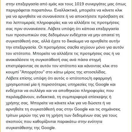
ουσιαστικές, καθώς κυριαρχούν η ειλικρίνεια, η
στην επεξεργασία από εμάς και τους 1019 συνεργάτες μας όπως
κατανόηση και η διάθεση να χτιστεί κάτι με διάρκεια. Μια
περιγράφεται παραπάνω. Εναλλακτικά, μπορείτε να κάνετε κλικ
για να αρνηθείτε να συναινέσετε ή να αποκτήσετε πρόσβαση σε
συζήτηση μπορεί να λύσει εκκρεμότητες, να
πιο λεπτομερείς πληροφορίες και να αλλάξετε τις προτιμήσεις
αποκαταστήσει την εμπιστοσύνη ή να φέρει δύο
σας πριν συναινέσετε.
Λάβετε υπόψη ότι κάποια επεξεργασία
ανθρώπους ακόμη πιο κοντά.
των προσωπικών σας δεδομένων ενδέχεται να μην απαιτεί τη
συγκατάθεσή σας, αλλά έχετε το δικαίωμα να αρνηθείτε αυτήν
την επεξεργασία. Οι προτιμήσεις σαςθα ισχύουν μόνο για αυτόν
Παράλληλα, η
επιρροή του Κρόνου
ενισχύει την
τον ιστότοπο. Μπορείτε να αλλάξετε τις προτιμήσεις σας ή να
υπευθυνότητα και την επιμονή. Όσες προσπάθειες γίνονται
ανακαλέσετε τη συγκατάθεσή σας ανά πάσα στιγμή
σήμερα έχουν περισσότερες πιθανότητες να αποδώσουν
επιστρέφοντας σε αυτόν τον ιστότοπο και κάνοντας κλικ στο
καρπούς στο μέλλον, είτε αφορούν τον έρωτα, είτε τα
κουμπί "Απορρήτου" στο κάτω μέρος της ιστοσελίδας.
επαγγελματικά ή τα προσωπικά μας σχέδια.
Λάβετε επίσης υπόψη ότι αυτός ο ιστότοπος/η εφαρμογή
Η ημέρα μάς υπενθυμίζει πως οι πιο δυνατές σχέσεις δεν
χρησιμοποιεί μία ή περισσότερες υπηρεσίες της Google και
χτίζονται μόνο με μεγάλα λόγια, αλλά με συνέπεια,
ενδέχεται να συλλέγει και να αποθηκεύει πληροφορίες που
αμοιβαία στήριξη και πράξεις που αποδεικνύουν τα
περιλαμβάνουν, ενδεικτικά, τη συμπεριφορά επίσκεψης ή
χρήσης σας. Μπορείτε να κάνετε κλικ για να δώσετε ή να
συναισθήματα.
αρνηθείτε τη συγκατάθεσή σας στην Google και τις σημάνσεις
τρίτων μερών της για τη χρήση των δεδομένων σας για τους
σκοπούς που καθορίζονται παρακάτω στην ενότητα
Μη χάσεις την ευκαιρία να μάθεις σήμερα τι
ΚΑΛΟ
και
συγκατάθεσης της Google.
ΤΥΧΕΡΟ
σε περιμένει στην ερωτική σου ζωή! Μάθε τώρα