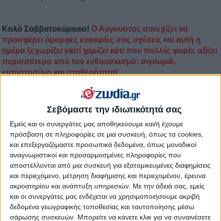
Καλό Σαββατοκύριακο!
Ο Αύγουστος συνεχίζει να
προσφέρει όμορφες ευκαιρίες στις σχέσεις και αυτή η
ημέρα ξεχωρίζει γιατί χαρίζει κάτι που πολλές φορές αξίζει
περισσότερο από τον ενθουσιασμό: σιγουριά,
εμπιστοσύνη και σταθερότητα!
Όταν η καρδιά και η λογική συνεργάζονται, οι αποφάσεις
γίνονται πιο σωστές και οι σχέσεις αποκτούν γερά
Σεβόμαστε την ιδιωτικότητά σας
θεμέλια.
Εμείς και οι συνεργάτες μας αποθηκεύουμε και/ή έχουμε
πρόσβαση σε πληροφορίες σε μια συσκευή, όπως τα cookies,
Σήμερα 8 Αυγούστου, η
Σελήνη σχηματίζει εξάγωνο με τον
και επεξεργαζόμαστε προσωπικά δεδομένα, όπως μοναδικοί
Ήλιο και τον Κρόνο,
μια όψη που φέρνει σταθερότητα,
αναγνωριστικοί και προσαρμοσμένες πληροφορίες που
συναισθηματική ωριμότητα και θετικές εξελίξεις στις σχέσεις.
αποστέλλονται από μια συσκευή για εξατομικευμένες διαφημίσεις
και περιεχόμενο, μέτρηση διαφήμισης και περιεχομένου, έρευνα
Η σημερινή ενέργεια βοηθά να νιώσουμε μεγαλύτερη
ακροατηρίου και ανάπτυξη υπηρεσιών.
Με την άδειά σας, εμείς
ασφάλεια τόσο μέσα μας όσο και δίπλα στους ανθρώπους
και οι συνεργάτες μας ενδέχεται να χρησιμοποιήσουμε ακριβή
που αγαπάμε.
δεδομένα γεωγραφικής τοποθεσίας και ταυτοποίησης μέσω
Στα αισθηματικά, οι σχέσεις μπορούν να γίνουν πιο
σάρωσης συσκευών. Μπορείτε να κάνετε κλικ για να συναινέσετε