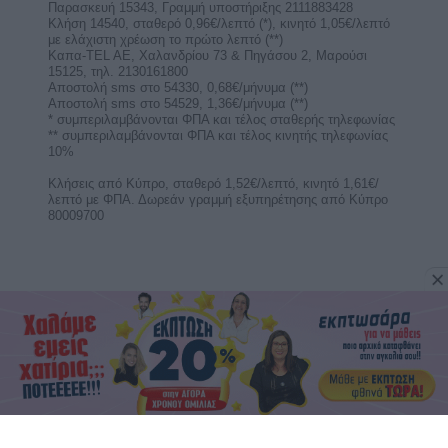
Παρασκευή 15343, Γραμμή υποστήριξης 2111883428
Κλήση 14540, σταθερό 0,96€/λεπτό (*), κινητό 1,05€/λεπτό
με ελάχιστη χρέωση το πρώτο λεπτό (**)
Καπα-TEL AE, Χαλανδρίου 73 & Πηγάσου 2, Μαρούσι
15125, τηλ. 2130161800
Αποστολή sms στο 54330, 0,68€/μήνυμα (**)
Αποστολή sms στο 54529, 1,36€/μήνυμα (**)
* συμπεριλαμβάνονται ΦΠΑ και τέλος σταθερής τηλεφωνίας
** συμπεριλαμβάνονται ΦΠΑ και τέλος κινητής τηλεφωνίας
10%
Κλήσεις από Κύπρο, σταθερό 1,52€/λεπτό, κινητό 1,61€/
λεπτό με ΦΠΑ. Δωρεάν γραμμή εξυπηρέτησης από Κύπρο
80009700