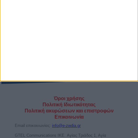
Κριός
Είμαι άνω των 18 ετών και συμφωνώ να λαμβάνω e-
mails με δωρεάν προσωπικές προβλέψεις και προσφορές
Όροι χρήσης
Πολιτική Ιδιωτικότητας
Πολιτική ακυρώσεων και επιστροφών
Επικοινωνία
Email επικοινωνίας:
info@e-zwdia.gr
GTEL Communications IKE. Αγίας Τριάδος 1, Αγία