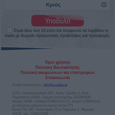
Άστρα Weekend Love! Τα αισθηματικά
το σαββατοκύριακο 8 ως 9/8/2026.
Πως θα κυλήσουν τα αισθηματικά σου αυτό το
Σαββατοκύριακο. Δες το ερωτοσκόπιο του Άστρα
Weekend ...
Άρης στον Καρκίνο από τις 11
Αυγούστου ως 28 Σεπτεμβρίου 2026.
Προβλέψεις για τα ζώδια.