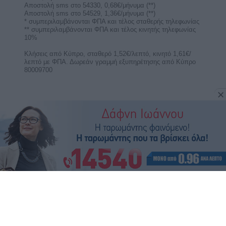
Με τον Άρη στον Καρκίνο, θέλουμε αγάπη για να
αισθανθούμε σαν στο σπίτι μας, άνετα και ζεστά
και ...
Ερμής στον Λέοντα από 9 ως 25
Αυγούστου 2026. Προβλέψεις για τα
ζώδια.
Με τον Ερμή στον Λέοντα είμαστε ικανοί να
προωθήσουμε τις ιδέες μας. Έχουμε
υπερηφάνεια στις ...