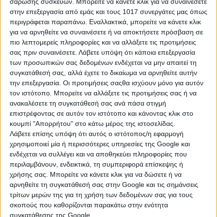
σάρωσης συσκευών. Μπορείτε να κάνετε κλικ για να συναινέσετε
στην επεξεργασία από εμάς και τους 1017 συνεργάτες μας όπως
περιγράφεται παραπάνω. Εναλλακτικά, μπορείτε να κάνετε κλικ
για να αρνηθείτε να συναινέσετε ή να αποκτήσετε πρόσβαση σε
πιο λεπτομερείς πληροφορίες και να αλλάξετε τις προτιμήσεις
Ο Ερμής σε σύνοδο με τον Ουρανό
σας πριν συναινέσετε.
Λάβετε υπόψη ότι κάποια επεξεργασία
και αστρολογικές προβλέψεις για τα
των προσωπικών σας δεδομένων ενδέχεται να μην απαιτεί τη
συγκατάθεσή σας, αλλά έχετε το δικαίωμα να αρνηθείτε αυτήν
12 ζώδια
την επεξεργασία. Οι προτιμήσεις σαςθα ισχύουν μόνο για αυτόν
τον ιστότοπο. Μπορείτε να αλλάξετε τις προτιμήσεις σας ή να
ανακαλέσετε τη συγκατάθεσή σας ανά πάσα στιγμή
επιστρέφοντας σε αυτόν τον ιστότοπο και κάνοντας κλικ στο
ΚΡΙΟΣ
κουμπί "Απορρήτου" στο κάτω μέρος της ιστοσελίδας.
Μια ιδέα που φαίνεται τρελή στην αρχή, μπορεί να αποδειχθεί
Λάβετε επίσης υπόψη ότι αυτός ο ιστότοπος/η εφαρμογή
πολύ καλή για το ταμείο σου, αν είσαι πρόθυμος να την
χρησιμοποιεί μία ή περισσότερες υπηρεσίες της Google και
ακούσεις χωρίς προκατάληψη. Η σύνοδος Ερμή - Ουρανού
ενδέχεται να συλλέγει και να αποθηκεύει πληροφορίες που
περιλαμβάνουν, ενδεικτικά, τη συμπεριφορά επίσκεψης ή
«ταρακουνά» τον τομέα των οικονομικών σου και φέρνει
χρήσης σας. Μπορείτε να κάνετε κλικ για να δώσετε ή να
ξαφνικά έξοδα ή έσοδα, που σε βγάζουν προσωρινά από το
αρνηθείτε τη συγκατάθεσή σας στην Google και τις σημάνσεις
πρόγραμμά σου, αλλά σε κάνουν να σκεφτείς αλλιώς το πως
τρίτων μερών της για τη χρήση των δεδομένων σας για τους
διαχειρίζεσαι τους πόρους σου. Ένα μήνυμα, μια συνάντηση ή
σκοπούς που καθορίζονται παρακάτω στην ενότητα
μια είδηση που αφορά τα χρήματα, την εργασία ή ένα υλικό
συγκατάθεσης της Google.