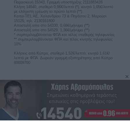
Παρασκευή 15343, Γραμμή υποστήριξης 2111883428
Κλήση 14540, σταθερό 0,96€/λεπτό (*), κινητό 1,05€/λεπτό
με ελάχιστη χρέωση το πρώτο λεπτό (**)
Καπα-TEL AE, Χαλανδρίου 73 & Πηγάσου 2, Μαρούσι
15125, τηλ. 2130161800
Αποστολή sms στο 54330, 0,68€/μήνυμα (**)
Αποστολή sms στο 54529, 1,36€/μήνυμα (**)
* συμπεριλαμβάνονται ΦΠΑ και τέλος σταθερής τηλεφωνίας
** συμπεριλαμβάνονται ΦΠΑ και τέλος κινητής τηλεφωνίας
10%
Κλήσεις από Κύπρο, σταθερό 1,52€/λεπτό, κινητό 1,61€/
λεπτό με ΦΠΑ. Δωρεάν γραμμή εξυπηρέτησης από Κύπρο
80009700