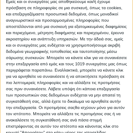
Εμείς και οι συνεργάτες μας αποθηκεύουμε και/ή έχουμε
πρόσβαση σε πληροφορίες σε μια συσκευή, όπως τα cookies,
και επεξεργαζόμαστε προσωπικά δεδομένα, όπως μοναδικοί
αναγνωριστικοί και προσαρμοσμένες πληροφορίες που
αποστέλλονται από μια συσκευή για εξατομικευμένες διαφημίσεις
και περιεχόμενο, μέτρηση διαφήμισης και περιεχομένου, έρευνα
ακροατηρίου και ανάπτυξη υπηρεσιών.
Με την άδειά σας, εμείς
και οι συνεργάτες μας ενδέχεται να χρησιμοποιήσουμε ακριβή
δεδομένα γεωγραφικής τοποθεσίας και ταυτοποίησης μέσω
σάρωσης συσκευών. Μπορείτε να κάνετε κλικ για να συναινέσετε
στην επεξεργασία από εμάς και τους 1019 συνεργάτες μας όπως
περιγράφεται παραπάνω. Εναλλακτικά, μπορείτε να κάνετε κλικ
για να αρνηθείτε να συναινέσετε ή να αποκτήσετε πρόσβαση σε
Αφιέρωμα στο ζώδιο του μήνα: Κριός
πιο λεπτομερείς πληροφορίες και να αλλάξετε τις προτιμήσεις
σας πριν συναινέσετε.
Λάβετε υπόψη ότι κάποια επεξεργασία
των προσωπικών σας δεδομένων ενδέχεται να μην απαιτεί τη
Πολικότητα
: Αρσενικό
συγκατάθεσή σας, αλλά έχετε το δικαίωμα να αρνηθείτε αυτήν
την επεξεργασία. Οι προτιμήσεις σαςθα ισχύουν μόνο για αυτόν
Φύση
: Πύρινη και φλογερή
τον ιστότοπο. Μπορείτε να αλλάξετε τις προτιμήσεις σας ή να
ανακαλέσετε τη συγκατάθεσή σας ανά πάσα στιγμή
Στοιχείο
: Φωτιά.
επιστρέφοντας σε αυτόν τον ιστότοπο και κάνοντας κλικ στο
Ιδιότητα
: Παρορμητική
κουμπί "Απορρήτου" στο κάτω μέρος της ιστοσελίδας.