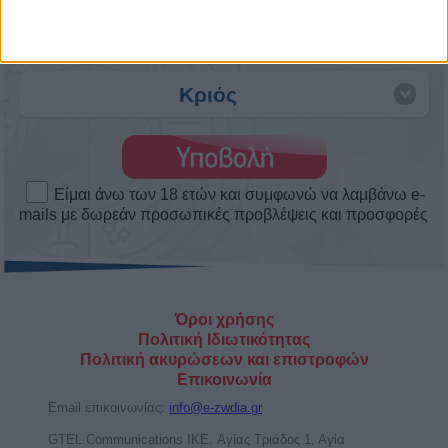
Κριός
Είμαι άνω των 18 ετών και συμφωνώ να λαμβάνω e-
mails με δωρεάν προσωπικές προβλέψεις και προσφορές
Όροι χρήσης
Πολιτική Ιδιωτικότητας
Πολιτική ακυρώσεων και επιστροφών
Επικοινωνία
Email επικοινωνίας:
info@e-zwdia.gr
GTEL Communications IKE. Αγίας Τριάδος 1, Αγία