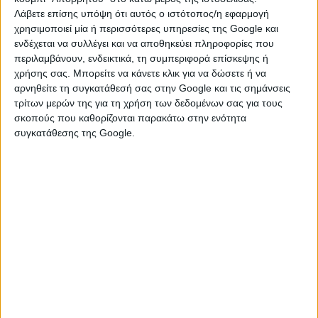
Λάβετε επίσης υπόψη ότι αυτός ο ιστότοπος/η εφαρμογή
Πλανήτης
: Ο Άρης, ο πλανήτης της δύναμης, του θάρρους και
χρησιμοποιεί μία ή περισσότερες υπηρεσίες της Google και
της σεξουαλικότητας
ενδέχεται να συλλέγει και να αποθηκεύει πληροφορίες που
Ημέρα
: Τρίτη
περιλαμβάνουν, ενδεικτικά, τη συμπεριφορά επίσκεψης ή
χρήσης σας. Μπορείτε να κάνετε κλικ για να δώσετε ή να
Χρώματα
: Κόκκινο, πορτοκαλί, χρυσό, πορφυρό, πορτοκαλί
αρνηθείτε τη συγκατάθεσή σας στην Google και τις σημάνσεις
και λευκό. Επίσης το φως του Ήλιου το μεσημέρι.
τρίτων μερών της για τη χρήση των δεδομένων σας για τους
Θετικά χαρακτηριστικά
: Πρωτοποριακός, περιπετειώδης,
σκοπούς που καθορίζονται παρακάτω στην ενότητα
ενεργητικός, θαρραλέος, επιχειρηματικός, με αυτοπεποίθηση,
συγκατάθεσης της Google.
δυναμικός, με ετοιμότητα πνεύματος, αγαπάει την ελευθερία.
Αρνητικά χαρακτηριστικά
: Εγωιστής, ευέξαπτος,
παρορμητικός, ανυπόμονος, παράτολμος, με έλλειψη
διπλωματίας.
Πέτρες
: Αχάτης, σάρδιος λίθος, οπάλιος λίθος, ίασπις και
ρουμπίνι.
Μέταλλα
: Χρυσός.
Ζώα
: Το κριάρι, το πρόβατο και η κουκουβάγια.
Άγγελος
: Μιχαήλ