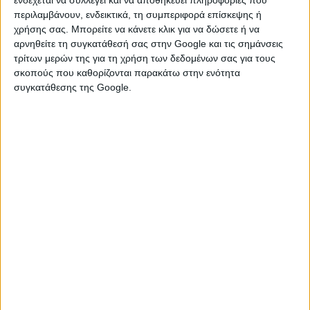
ενδέχεται να συλλέγει και να αποθηκεύει πληροφορίες που
Ο Ποσειδώνας στον 1ο οίκο:
περιλαμβάνουν, ενδεικτικά, τη συμπεριφορά επίσκεψης ή
χρήσης σας. Μπορείτε να κάνετε κλικ για να δώσετε ή να
Το άτομο με τον Ποσειδώνα στον 1ο του οίκο, το διακρίνει μια
αρνηθείτε τη συγκατάθεσή σας στην Google και τις σημάνσεις
ευαισθησία και ένας καλλιτεχνικός τρόπος σκέψης και δράσης.
τρίτων μερών της για τη χρήση των δεδομένων σας για τους
Κάποιες φορές, δυσκολεύει τους άλλους να τον καταλάβουν
σκοπούς που καθορίζονται παρακάτω στην ενότητα
αλλά από την άλλη ασκεί μια έντονη γοητεία στους γύρω του.
συγκατάθεσης της Google.
Καταφέρνει να φτάσει στο σημείο να παραπλανήσει τους
άλλους αλλά ταυτόχρονα το ίδιο κάνει με τον ίδιο του τον
εαυτό. Είναι ονειροπόλος, κυκλοθυμικός και αναβλητικός σε
πρακτικά θέματα. Είναι φύση καλλιτεχνική, με έντονη φαντασία
και ορισμένες φορές, ανάλογα με τις όψεις που σχηματίζει, το
άτομο μπορεί να λειτουργήσει μ’ έναν αυτοκαταστροφικό
τρόπο. Απορροφά εύκολα την περιρρέουσα συναισθηματική
ατμόσφαιρα και επηρεάζεται εύκολα από τους άλλους.
Ο Ποσειδώνας στο 2ο οίκο:
Το άτομο θα μπορούσε να κερδίζει χρήματα από τη θάλασσα,
τα ποτά ή κάποια καλλιτεχνική δραστηριότητα. Είναι η θέση
των εφοπλιστών. Εξαρτάται από τις όψεις που σχηματίζει και
με ποιους πλανήτες, για να σηματοδοτήσει τεράστια αφθονία
στη ζωή του ατόμου ή, αντίθετα, πιθανότητες για χρηματικές