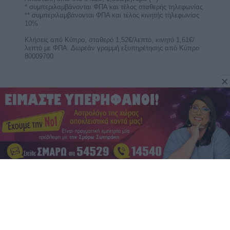
Ο Ερμής περνά στον Λέοντα στις 9 Αυγούστου
και φέρνει δυναμικές αποφάσεις, αυτοπεποίθηση
και λάμψη ...
Γιατί η αντίθεση Αφροδίτης-Ποσειδώνα
στις 10 Αυγούστου κρύβει μια
συναισθηματική παγίδα για 4 ζώδια;
Η αντίθεση Αφροδίτης-Ποσειδώνα στις 10
Αυγούστου φέρνει αυταπάτες, συναισθηματικές
παγίδες, ...