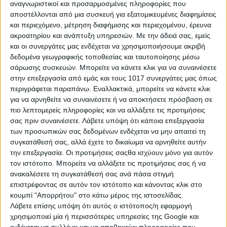
αναγνωριστικοί και προσαρμοσμένες πληροφορίες που
αποστέλλονται από μια συσκευή για εξατομικευμένες διαφημίσεις
Η σημασία του Ποσειδώνα στους 12
και περιεχόμενο, μέτρηση διαφήμισης και περιεχομένου, έρευνα
αστρολογικούς οίκους
ακροατηρίου και ανάπτυξη υπηρεσιών.
Με την άδειά σας, εμείς
και οι συνεργάτες μας ενδέχεται να χρησιμοποιήσουμε ακριβή
δεδομένα γεωγραφικής τοποθεσίας και ταυτοποίησης μέσω
σάρωσης συσκευών. Μπορείτε να κάνετε κλικ για να συναινέσετε
Ωστόσο, πέρα από τις παγίδες του, ο Ποσειδώνας είναι και η
στην επεξεργασία από εμάς και τους 1017 συνεργάτες μας όπως
πηγή έμπνευσης, διαίσθησης και πνευματικής αναζήτησης.
περιγράφεται παραπάνω. Εναλλακτικά, μπορείτε να κάνετε κλικ
για να αρνηθείτε να συναινέσετε ή να αποκτήσετε πρόσβαση σε
Μέσα από τη θέση του μπορούμε να ανακαλύψουμε πού στη
πιο λεπτομερείς πληροφορίες και να αλλάξετε τις προτιμήσεις
ζωή μας, μας καλεί να ακολουθήσουμε υψηλότερα ιδανικά, να
σας πριν συναινέσετε.
Λάβετε υπόψη ότι κάποια επεξεργασία
αφοσιωθούμε σε ανιδιοτελή αγάπη και να καλλιεργήσουμε την
των προσωπικών σας δεδομένων ενδέχεται να μην απαιτεί τη
επαφή μας με τον εσωτερικό μας κόσμο. Είναι ο πλανήτης
συγκατάθεσή σας, αλλά έχετε το δικαίωμα να αρνηθείτε αυτήν
που μας φέρνει πιο κοντά στο όνειρο, στην τέχνη, στην πίστη
την επεξεργασία. Οι προτιμήσεις σαςθα ισχύουν μόνο για αυτόν
και στην ευαισθησία, βοηθώντας μας να αναπτύξουμε
τον ιστότοπο. Μπορείτε να αλλάξετε τις προτιμήσεις σας ή να
κατανόηση και συμπόνια για τους άλλους αλλά και για τον ίδιο
ανακαλέσετε τη συγκατάθεσή σας ανά πάσα στιγμή
μας τον εαυτό.
επιστρέφοντας σε αυτόν τον ιστότοπο και κάνοντας κλικ στο
κουμπί "Απορρήτου" στο κάτω μέρος της ιστοσελίδας.
Λάβετε επίσης υπόψη ότι αυτός ο ιστότοπος/η εφαρμογή
Πάμε να δούμε αναλυτικά τι σημαίνει ο Ποσειδώνας σε
χρησιμοποιεί μία ή περισσότερες υπηρεσίες της Google και
κάθε οίκο: