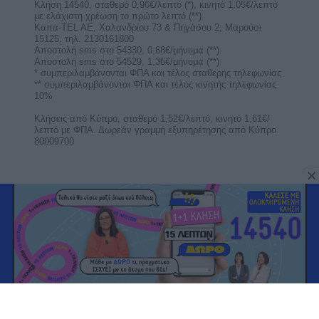
Κλήση 14540, σταθερό 0,96€/λεπτό (*), κινητό 1,05€/λεπτό
με ελάχιστη χρέωση το πρώτο λεπτό (**)
Καπα-TEL AE, Χαλανδρίου 73 & Πηγάσου 2, Μαρούσι
15125, τηλ. 2130161800
Αποστολή sms στο 54330, 0,68€/μήνυμα (**)
Αποστολή sms στο 54529, 1,36€/μήνυμα (**)
* συμπεριλαμβάνονται ΦΠΑ και τέλος σταθερής τηλεφωνίας
** συμπεριλαμβάνονται ΦΠΑ και τέλος κινητής τηλεφωνίας
10%
Κλήσεις από Κύπρο, σταθερό 1,52€/λεπτό, κινητό 1,61€/
λεπτό με ΦΠΑ. Δωρεάν γραμμή εξυπηρέτησης από Κύπρο
80009700