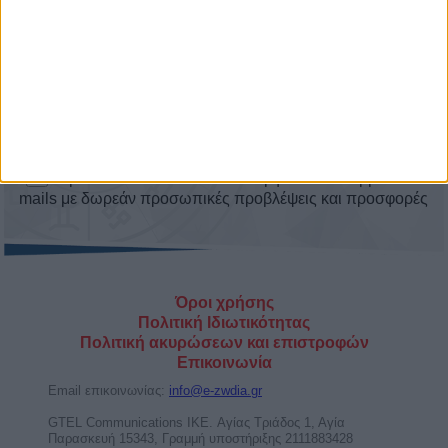
Κριός
Είμαι άνω των 18 ετών και συμφωνώ να λαμβάνω e-
mails με δωρεάν προσωπικές προβλέψεις και προσφορές
Όροι χρήσης
Πολιτική Ιδιωτικότητας
Πολιτική ακυρώσεων και επιστροφών
Επικοινωνία
Email επικοινωνίας:
info@e-zwdia.gr
GTEL Communications IKE. Αγίας Τριάδος 1, Αγία
Παρασκευή 15343, Γραμμή υποστήριξης 2111883428