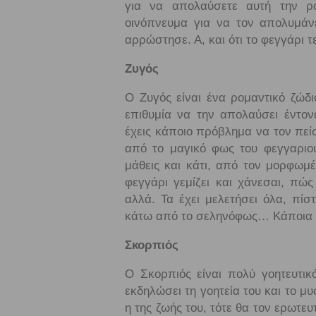
για να απολαύσετε αυτή την ρο
οινόπνευμα για να τον απολυμάνε
αρρώστησε. Α, και ότι το φεγγάρι 
Ζυγός
Ο Ζυγός είναι ένα ρομαντικό ζώδι
επιθυμία να την απολαύσει έντον
έχεις κάποιο πρόβλημα να τον πεί
από το μαγικό φως του φεγγαριού
μάθεις και κάτι, από τον μορφωμ
φεγγάρι γεμίζει και χάνεσαι, πώ
αλλά. Τα έχει μελετήσει όλα, πίσ
κάτω από το σεληνόφως… Κάποια ά
Σκορπιός
Ο Σκορπιός είναι πολύ γοητευτικ
εκδηλώσει τη γοητεία του και το μυ
η της ζωής του, τότε θα τον ερωτευ