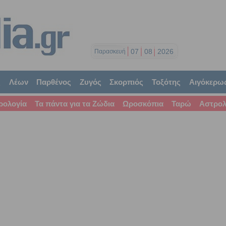
07
08
2026
Παρασκευή
ς
Λέων
Παρθένος
Ζυγός
Σκορπιός
Τοξότης
Αιγόκερω
ρολογία
Τα πάντα για τα Ζώδια
Ωροσκόπια
Ταρώ
Αστρολ