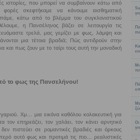
ές ιστορίες, που μπορεί να συμβαίνουν κάτω από
Su
φορές σκεφτήκαμε να κάνουμε αισθηματική
γι
πάμε, κάτω από το βλέμμα του συγκλονιστικού
έλουμε, η Πανσέληνος βάζει σε λειτουργία τις
Πο
ma
τευόμαστε τρελά, μας γεμίζει με φως, λάμψη και
νονται μια τέτοια βραδιά; Πώς αντιδρούν στην
Κα
α και πως ζουν με το ταίρι τους αυτή την μοναδική
εν
Μι
πι
πό το φως της Πανσελήνου!
Πό
υπ
Με
ζώ
γαριού. Χμ… μια εικόνα καθόλου κολακευτική για
α τον επηρεάζει, τον χαλάει, τον κάνει αρνητικό
Οι
γι
δεν πιστεύει σε ρομαντικές βραδιές και όρκους
ερό αυτό φως και προτιμά τις πιο… ρεαλιστικές