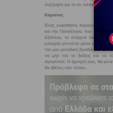
συζήτηση για το αν πάτησε ή όχι 
Καρκίνος
Ένας ευαίσθητος Καρκίνος, δε θα
και την Πανσέληνο, που τον κάνει
Εξάλλου, το στοιχειό του ρομαντ
ευκαιρία γεννιέται μέσα του το πάθ
του μια μοναδική βραδιά. Αν δεν 
να μην του το δείξεις και να τ
αγκαλίτσα. Η άρνησή σου, θα μετατ
θα ήθελες κάτι τέτοιο…