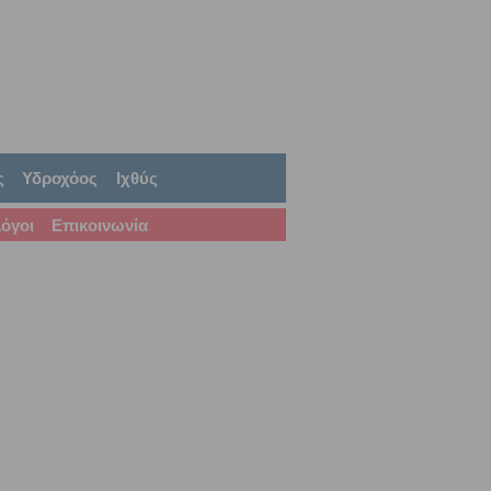
ς
Υδροχόος
Ιχθύς
όγοι
Επικοινωνία