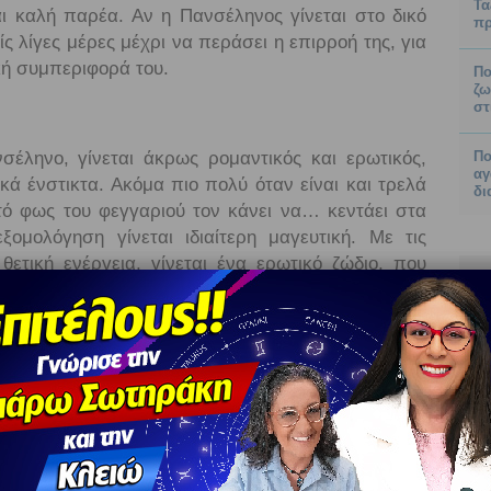
Τα
ι καλή παρέα. Αν η Πανσέληνος γίνεται στο δικό
πρ
ς λίγες μέρες μέχρι να περάσει η επιρροή της, για
κή συμπεριφορά του.
Πο
ζω
στ
έληνο, γίνεται άκρως ρομαντικός και ερωτικός,
Πο
αγ
κά ένστικτα. Ακόμα πιο πολύ όταν είναι και τρελά
δι
ό φως του φεγγαριού τον κάνει να… κεντάει στα
ξομολόγηση γίνεται ιδιαίτερη μαγευτική. Με τις
ετική ενέργεια, γίνεται ένα ερωτικό ζώδιο, που
του και θα νιώσεις ότι ζεις ένα όνειρο.
ενικά δεν ακολουθεί τον υπόλοιπο κόσμο και τις
νουν γύρω του. Το ίδιο και με την Πανσέληνο, που
ίνος με κάποιον τρόπο θα σε ξενερώσει, αφού θα
εις του φεγγαριού. Κι αν θέλεις να πάτε κάπου και
 βραδιά, αυτός είναι ικανός να σε ζαλίσει με μια