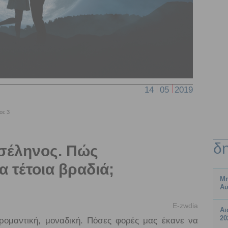
14
05
2019
ι: 3
δ
νσέληνος. Πώς
α τέτοια βραδιά;
Μη
Αυ
E-zwdia
Αι
20
ρομαντική, μοναδική. Πόσες φορές μας έκανε να