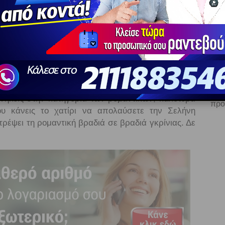
ο άνθρωπος στο φεγγάρι…
 μπορούσε παρά να λατρεύει τη μαγευτική Σελήνη
 πραγματικά να ταξιδεύει σε ρομαντικούς κόσμους.
ισμού είναι έντονο στη ζωή του και με αυτή την
ος και ο ερωτισμός, θέλει να απολαύσει με το ταίρι
Ε
να 
ανήκεις στην κατηγορία των ρομαντικών, καλύτερα
προ
ου κάνεις το χατίρι να απολαύσετε την Σελήνη
ρέψει τη ρομαντική βραδιά σε βραδιά γκρίνιας. Δε