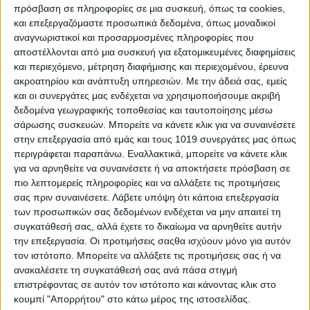
πρόσβαση σε πληροφορίες σε μια συσκευή, όπως τα cookies,
Αστρολογικές προβλέψεις για τα 12
και επεξεργαζόμαστε προσωπικά δεδομένα, όπως μοναδικοί
ζώδια την ημέρα του Αγίου
αναγνωριστικοί και προσαρμοσμένες πληροφορίες που
αποστέλλονται από μια συσκευή για εξατομικευμένες διαφημίσεις
Βαλεντίνου
και περιεχόμενο, μέτρηση διαφήμισης και περιεχομένου, έρευνα
ακροατηρίου και ανάπτυξη υπηρεσιών.
Με την άδειά σας, εμείς
και οι συνεργάτες μας ενδέχεται να χρησιμοποιήσουμε ακριβή
δεδομένα γεωγραφικής τοποθεσίας και ταυτοποίησης μέσω
Αλλά αυτήν τη χρονιά, το σύμπαν σας καλεί σε ένα βαθύ
σάρωσης συσκευών. Μπορείτε να κάνετε κλικ για να συναινέσετε
προβληματισμό και θέτει δύσκολα ερωτήματα: Πόσο σίγουροι
στην επεξεργασία από εμάς και τους 1019 συνεργάτες μας όπως
νιώθετε για τα συναισθήματά σας και κατά πόσο αυτό που
περιγράφεται παραπάνω. Εναλλακτικά, μπορείτε να κάνετε κλικ
κάνετε ή λέτε προέρχεται μέσα από την καρδιά σας; Μήπως
για να αρνηθείτε να συναινέσετε ή να αποκτήσετε πρόσβαση σε
θέλετε να αποδείξετε ότι είστε «κάποιοι», προκειμένου να
πιο λεπτομερείς πληροφορίες και να αλλάξετε τις προτιμήσεις
τραβήξετε την προσοχή; Ίσως αντίθετα συνειδητοποιήσετε ότι
σας πριν συναινέσετε.
Λάβετε υπόψη ότι κάποια επεξεργασία
είστε πολύ επικεντρωμένοι στην αγάπη και σε αυτό που
των προσωπικών σας δεδομένων ενδέχεται να μην απαιτεί τη
θέλουν και χρειάζονται οι άλλοι, προσπαθώντας να τους
συγκατάθεσή σας, αλλά έχετε το δικαίωμα να αρνηθείτε αυτήν
ευχαριστήσετε, και αισθάνεστε αδικημένοι όταν δεν
την επεξεργασία. Οι προτιμήσεις σαςθα ισχύουν μόνο για αυτόν
ανταποκρίνονται. Σταματήστε την επίδειξη! Σταματήστε την
τον ιστότοπο. Μπορείτε να αλλάξετε τις προτιμήσεις σας ή να
παιδαριώδη συμπεριφορά! Κάντε ησυχία.. δεν είστε οι μόνοι
ανακαλέσετε τη συγκατάθεσή σας ανά πάσα στιγμή
σε μια σχέση.
επιστρέφοντας σε αυτόν τον ιστότοπο και κάνοντας κλικ στο
κουμπί "Απορρήτου" στο κάτω μέρος της ιστοσελίδας.
Διαβάστε παρακάτω τι σας αποκαλύπτουν τα αστέρια την