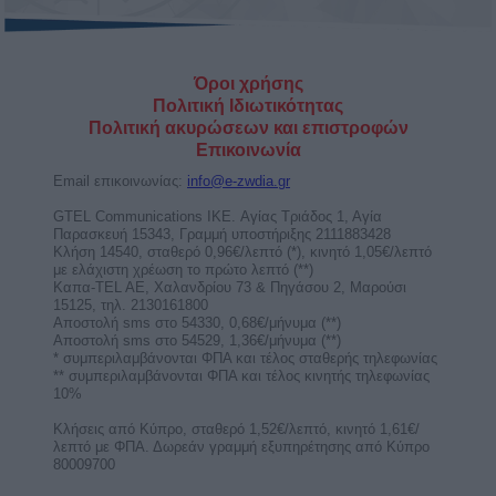
Άστρα Weekend Love! Τα αισθηματικά
το σαββατοκύριακο 8 ως 9/8/2026.
Πως θα κυλήσουν τα αισθηματικά σου αυτό το
Σαββατοκύριακο. Δες το ερωτοσκόπιο του Άστρα
Weekend ...
Εβδομαδιαίες αστρολογικές
προβλέψεις από 10 ως 16/8/2026, από
την Σμάρω Σωτηράκη.
Η αστρολόγος Σμάρω Σωτηράκη κοντά μας με
αναλυτικές αστρολογικές προβλέψεις για τα 12
ζώδια για την ...
Η πόρτα της αγάπης: Εβδομαδιαίες