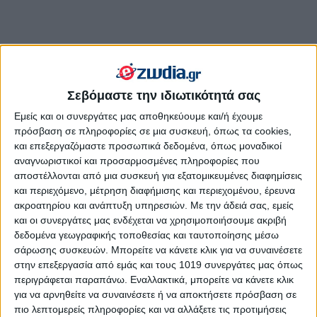
08
11
2023
Σεβόμαστε την ιδιωτικότητά σας
Ετήσιες αισθηματικές προβλέψεις για
Εμείς και οι συνεργάτες μας αποθηκεύουμε και/ή έχουμε
το 2024, από την Σμάρω Σωτηράκη.
πρόσβαση σε πληροφορίες σε μια συσκευή, όπως τα cookies,
και επεξεργαζόμαστε προσωπικά δεδομένα, όπως μοναδικοί
Σμάρω Σωτηράκη
αναγνωριστικοί και προσαρμοσμένες πληροφορίες που
Ζώδια 2024, η αγάπη είναι κινητήριος δύναμη για να
αποστέλλονται από μια συσκευή για εξατομικευμένες διαφημίσεις
ξεπεράσουμε τις όποιες δυσκολίες μας παρουσιαστούν. Η
και περιεχόμενο, μέτρηση διαφήμισης και περιεχομένου, έρευνα
αγαπημένη μας Σμάρω Σωτηράκη, μας ενημερώνει ποια
ακροατηρίου και ανάπτυξη υπηρεσιών.
Με την άδειά σας, εμείς
ζώδια θα παντρευτούν τη νέα χρονιά, ποια θα βρουν το άλλο
και οι συνεργάτες μας ενδέχεται να χρησιμοποιήσουμε ακριβή
τους μισό και ποια θα είναι τυχερά στον αισθηματικό τομέα.
δεδομένα γεωγραφικής τοποθεσίας και ταυτοποίησης μέσω
σάρωσης συσκευών. Μπορείτε να κάνετε κλικ για να συναινέσετε
στην επεξεργασία από εμάς και τους 1019 συνεργάτες μας όπως
περιγράφεται παραπάνω. Εναλλακτικά, μπορείτε να κάνετε κλικ
για να αρνηθείτε να συναινέσετε ή να αποκτήσετε πρόσβαση σε
πιο λεπτομερείς πληροφορίες και να αλλάξετε τις προτιμήσεις