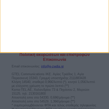
Είμαι άνω των 18 ετών και συμφωνώ να λαμβάνω e-
mails με δωρεάν προσωπικές προβλέψεις και προσφορές
Όροι χρήσης
Πολιτική Ιδιωτικότητας
Πολιτική ακυρώσεων και επιστροφών
Επικοινωνία
Email επικοινωνίας:
info@e-zwdia.gr
GTEL Communications IKE. Αγίας Τριάδος 1, Αγία
Παρασκευή 15343, Γραμμή υποστήριξης 2111883428
Κλήση 14540, σταθερό 0,96€/λεπτό (*), κινητό 1,05€/λεπτό
με ελάχιστη χρέωση το πρώτο λεπτό (**)
Καπα-TEL AE, Χαλανδρίου 73 & Πηγάσου 2, Μαρούσι
15125, τηλ. 2130161800
Αποστολή sms στο 54330, 0,68€/μήνυμα (**)
Αποστολή sms στο 54529, 1,36€/μήνυμα (**)
* συμπεριλαμβάνονται ΦΠΑ και τέλος σταθερής τηλεφωνίας