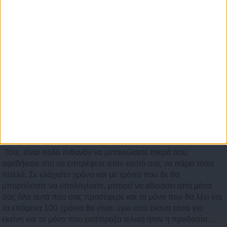
να σας βοηθήσει, ακόμα και στην περίπτωση που ο ίδιος έχει
πολλά σοβαρά προβλήματα να λύσει. Θα μοιραστεί μαζί σας
το φαγητό του και θα επιστρατεύσει όλους τους φίλους του,
στην περίπτωση που κάτι θα μπορούσαν να κάνουν για εσάς.
Θα σας μεταφέρει σε κόσμους ονειρικούς, μέσα από όλους
τους τρόπους επικοινωνίας, και του σεξουαλικού εννοείται.
Εάν έχετε την τύχη να μοιράζεστε τον έρωτά σας μ’ έναν
καλλιτέχνη Ιχθύ, τότε να ξέρετε ότι η περίοδος του έρωτά σας
μαζί του θα σφραγίσει τη ζωή σας. Πιθανόν και να ζήσετε μία
εντελώς υπερβατική κατάσταση. Όλα αυτά όμως, μέχρι και τη
στιγμή που δε θα είναι σε θέση πια να σας προσφέρει, μέσα
από τις νέες σας ανάγκες, και κατά συνέπεια να συνεχίζει να
εισπράττει την επιβεβαίωση, μέσα από αυτά που σας δίνει.
Τότε, είναι πολύ πιθανόν να μετανιώσετε πικρά που
αφεθήκατε στο να επιτρέψετε στον εαυτό σας να πάρει τόσα
πολλά. Σε ελάχιστο χρόνο και με τρόπο που δε θα
μπορούσατε να υπολογίσετε, μπορεί να αδειάσει από μέσα
σας όλα αυτά που σας προσέφερε και το μόνο που θα λέει για
τα επόμενα 100 χρόνια θα είναι: εγώ που έκανα τόσα για
εκείνη και το μόνο που εισέπραξα τελικά ήταν η προδοσία…