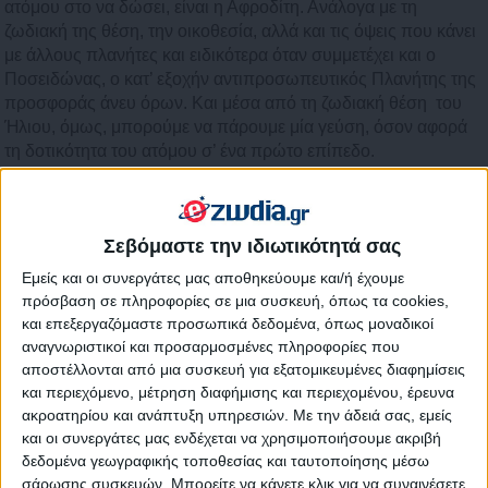
ατόμου στο να δώσει, είναι η Αφροδίτη. Ανάλογα με τη
ζωδιακή της θέση, την οικοθεσία, αλλά και τις όψεις που κάνει
με άλλους πλανήτες και ειδικότερα όταν συμμετέχει και ο
Ποσειδώνας, ο κατ’ εξοχήν αντιπροσωπευτικός Πλανήτης της
προσφοράς άνευ όρων. Και μέσα από τη ζωδιακή θέση του
Ήλιου, όμως, μπορούμε να πάρουμε μία γεύση, όσον αφορά
τη δοτικότητα του ατόμου σ’ ένα πρώτο επίπεδο.
Διάβασε το ζώδιό σου ή του ατόμου που σε
ενδιαφέρει:
Σεβόμαστε την ιδιωτικότητά σας
Εμείς και οι συνεργάτες μας αποθηκεύουμε και/ή έχουμε
πρόσβαση σε πληροφορίες σε μια συσκευή, όπως τα cookies,
και επεξεργαζόμαστε προσωπικά δεδομένα, όπως μοναδικοί
αναγνωριστικοί και προσαρμοσμένες πληροφορίες που
αποστέλλονται από μια συσκευή για εξατομικευμένες διαφημίσεις
και περιεχόμενο, μέτρηση διαφήμισης και περιεχομένου, έρευνα
ακροατηρίου και ανάπτυξη υπηρεσιών.
Με την άδειά σας, εμείς
και οι συνεργάτες μας ενδέχεται να χρησιμοποιήσουμε ακριβή
δεδομένα γεωγραφικής τοποθεσίας και ταυτοποίησης μέσω
σάρωσης συσκευών. Μπορείτε να κάνετε κλικ για να συναινέσετε