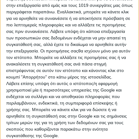
στην επεξεργασία από εμάς και τους 1019 συνεργάτες μας όπως
περιγράφεται παραπάνω. Εναλλακτικά, μπορείτε να κάνετε κλικ
για να αρνηθείτε να συναινέσετε ή να αποκτήσετε πρόσβαση σε
πιο λεπτομερείς πληροφορίες και να αλλάξετε τις προτιμήσεις
σας πριν συναινέσετε.
Λάβετε υπόψη ότι κάποια επεξεργασία
των προσωπικών σας δεδομένων ενδέχεται να μην απαιτεί τη
συγκατάθεσή σας, αλλά έχετε το δικαίωμα να αρνηθείτε αυτήν
την επεξεργασία. Οι προτιμήσεις σαςθα ισχύουν μόνο για αυτόν
τον ιστότοπο. Μπορείτε να αλλάξετε τις προτιμήσεις σας ή να
ανακαλέσετε τη συγκατάθεσή σας ανά πάσα στιγμή
επιστρέφοντας σε αυτόν τον ιστότοπο και κάνοντας κλικ στο
κουμπί "Απορρήτου" στο κάτω μέρος της ιστοσελίδας.
Λάβετε επίσης υπόψη ότι αυτός ο ιστότοπος/η εφαρμογή
χρησιμοποιεί μία ή περισσότερες υπηρεσίες της Google και
ενδέχεται να συλλέγει και να αποθηκεύει πληροφορίες που
ΚΡΙΟΣ
περιλαμβάνουν, ενδεικτικά, τη συμπεριφορά επίσκεψης ή
χρήσης σας. Μπορείτε να κάνετε κλικ για να δώσετε ή να
Από τα πιο δοτικά ζώδια, ο Κριός, από την πρώτη στιγμή, θα
αρνηθείτε τη συγκατάθεσή σας στην Google και τις σημάνσεις
εκφράσει την πρόθεσή του να προσφέρει και ανεξάρτητα από
τρίτων μερών της για τη χρήση των δεδομένων σας για τους
τη δυνατότητα που υπάρχει εκείνη την στιγμή. Θα επινοήσει
σκοπούς που καθορίζονται παρακάτω στην ενότητα
τρόπους ώστε να δημιουργήσει τις καλύτερες προϋποθέσεις
συγκατάθεσης της Google.
για να περάσετε αξέχαστες ώρες, προκειμένου μέσα από την