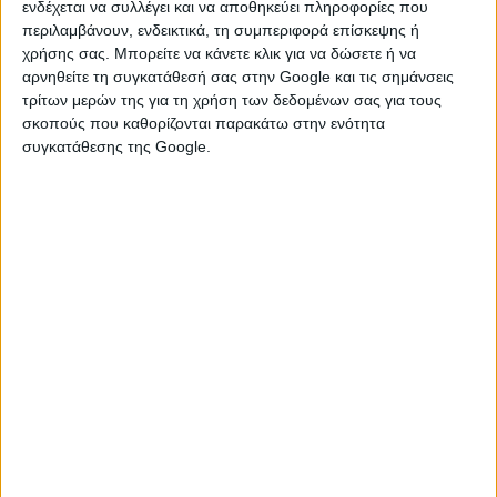
ενδέχεται να συλλέγει και να αποθηκεύει πληροφορίες που
περιλαμβάνουν, ενδεικτικά, τη συμπεριφορά επίσκεψης ή
χρήσης σας. Μπορείτε να κάνετε κλικ για να δώσετε ή να
αρνηθείτε τη συγκατάθεσή σας στην Google και τις σημάνσεις
τρίτων μερών της για τη χρήση των δεδομένων σας για τους
σκοπούς που καθορίζονται παρακάτω στην ενότητα
συγκατάθεσης της Google.
Ποια ζώδια ανοίγουν την καρδιά τους
σε όσους καταλαβαίνουν τη σιωπή
τους;
ΚΑΡΚΙΝΟΣ
Ο Καρκίνος είναι ένας ωκεανός συναισθημάτων και
κυκλοθυμίας, γεγονός που κάνει τους περισσότερους γύρω
του να τον χαρακτηρίζουν απλώς «παράξενο» ή
«υπερβολικό». Όταν είναι κλεισμένος στο καβούκι του, δεν
θέλει πίεση, αλλά κάποιον που θα καταλάβει ότι εκείνη τη
στιγμή χρειάζεται απλώς χρόνο και ασφάλεια. Αν δείξεις