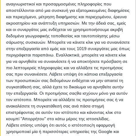
συμπεριφοράς τους. Αν καταφέρεις να δεις πίσω από τις
αναγνωριστικοί και προσαρμοσμένες πληροφορίες που
άμυνες, τις σιωπές ή τις ιδιοτροπίες τους, αν νιώσουν ότι
αποστέλλονται από μια συσκευή για εξατομικευμένες διαφημίσεις
«διαβάζεις» την ψυχή τους χωρίς να χρειάζεται να εξηγήσουν
και περιεχόμενο, μέτρηση διαφήμισης και περιεχομένου, έρευνα
τα αυτονόητα, τότε θα ξεκλειδώσεις ένα μέγεθος αγάπης και
ακροατηρίου και ανάπτυξη υπηρεσιών.
Με την άδειά σας, εμείς
αφοσίωσης που όμοιό του δεν έχεις ξαναζήσει.
και οι συνεργάτες μας ενδέχεται να χρησιμοποιήσουμε ακριβή
δεδομένα γεωγραφικής τοποθεσίας και ταυτοποίησης μέσω
σάρωσης συσκευών. Μπορείτε να κάνετε κλικ για να συναινέσετε
στην επεξεργασία από εμάς και τους 1019 συνεργάτες μας όπως
περιγράφεται παραπάνω. Εναλλακτικά, μπορείτε να κάνετε κλικ
για να αρνηθείτε να συναινέσετε ή να αποκτήσετε πρόσβαση σε
πιο λεπτομερείς πληροφορίες και να αλλάξετε τις προτιμήσεις
σας πριν συναινέσετε.
Λάβετε υπόψη ότι κάποια επεξεργασία
των προσωπικών σας δεδομένων ενδέχεται να μην απαιτεί τη
συγκατάθεσή σας, αλλά έχετε το δικαίωμα να αρνηθείτε αυτήν
την επεξεργασία. Οι προτιμήσεις σαςθα ισχύουν μόνο για αυτόν
τον ιστότοπο. Μπορείτε να αλλάξετε τις προτιμήσεις σας ή να
ανακαλέσετε τη συγκατάθεσή σας ανά πάσα στιγμή
επιστρέφοντας σε αυτόν τον ιστότοπο και κάνοντας κλικ στο
κουμπί "Απορρήτου" στο κάτω μέρος της ιστοσελίδας.
Λάβετε επίσης υπόψη ότι αυτός ο ιστότοπος/η εφαρμογή
χρησιμοποιεί μία ή περισσότερες υπηρεσίες της Google και