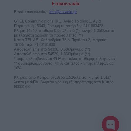
ΜΟΝΟ ΑΠΟ 0,72€/1’!
Αγόρασε χρόνο ομιλίας με έκπτωση τώρα!
κέρδισε καθοδήγηση και άμεσες απαντήσεις για
ερωτικά, ...
Η Ηλιακή Έκλειψη στον Λέοντα στις 12
Αυγούστου απαιτεί πειθαρχία και κόπο
από 4 ζώδια!
Η Ηλιακή Έκλειψη στον Λέοντα στις 12
Αυγούστου φέρνει προκλήσεις, ευθύνες και
απαιτεί πειθαρχία, ...
Έκλειψη Ηλίου στον Λέοντα στις 12
Αυγούστου 2026. Προβλέψεις για τα