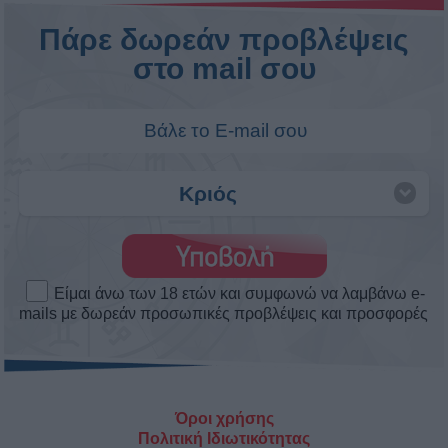
Άστρα Weekend Love! Τα αισθηματικά
το σαββατοκύριακο 8 ως 9/8/2026.
Πως θα κυλήσουν τα αισθηματικά σου αυτό το