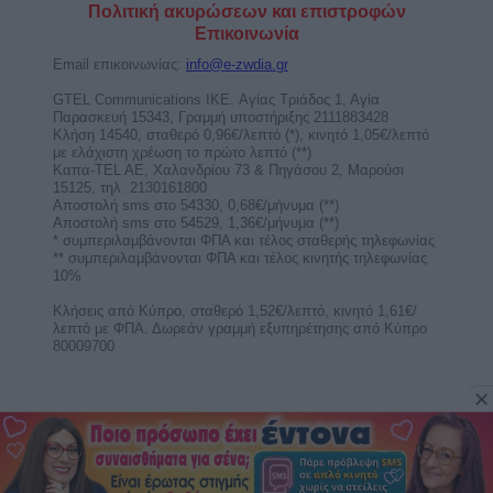
Σαββατοκύριακο. Δες το ερωτοσκόπιο του Άστρα
Weekend ...
Άρης στον Καρκίνο από τις 11
Αυγούστου ως 28 Σεπτεμβρίου 2026.
Προβλέψεις για τα ζώδια.
Με τον Άρη στον Καρκίνο, θέλουμε αγάπη για να
αισθανθούμε σαν στο σπίτι μας, άνετα και ζεστά
και ...
Ερμής στον Λέοντα από 9 ως 25
Αυγούστου 2026. Προβλέψεις για τα
ζώδια.
Με τον Ερμή στον Λέοντα είμαστε ικανοί να