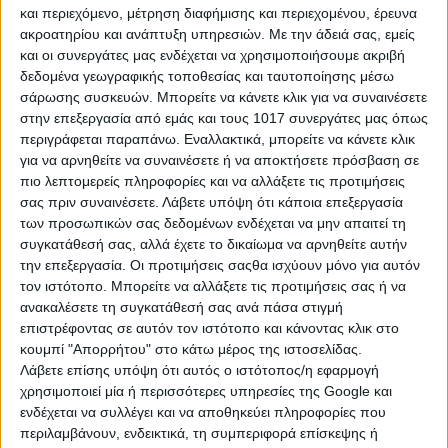
ηλικίας…
και περιεχόμενο, μέτρηση διαφήμισης και περιεχομένου, έρευνα
ακροατηρίου και ανάπτυξη υπηρεσιών.
Με την άδειά σας, εμείς
και οι συνεργάτες μας ενδέχεται να χρησιμοποιήσουμε ακριβή
δεδομένα γεωγραφικής τοποθεσίας και ταυτοποίησης μέσω
Κριός
σάρωσης συσκευών. Μπορείτε να κάνετε κλικ για να συναινέσετε
στην επεξεργασία από εμάς και τους 1017 συνεργάτες μας όπως
Ο Κριός αντιμετωπίζει την κρίση ηλικίας δυναμικά! Ασχολείται
περιγράφεται παραπάνω. Εναλλακτικά, μπορείτε να κάνετε κλικ
με ενέργειες και δραστηριότητες που τον κάνουν να νιώθει
για να αρνηθείτε να συναινέσετε ή να αποκτήσετε πρόσβαση σε
νέος και συμπεριφέρεται σαν έφηβος. Δύσκολα συμβιβάζεται
πιο λεπτομερείς πληροφορίες και να αλλάξετε τις προτιμήσεις
με το πέρασμα του χρόνου και ακόμα πιο δύσκολα θα δεχτεί
σας πριν συναινέσετε.
Λάβετε υπόψη ότι κάποια επεξεργασία
ότι θα πρέπει να συναναστρέφεται με άτομα… μιας κάποιας
των προσωπικών σας δεδομένων ενδέχεται να μην απαιτεί τη
ηλικίας. Κάνει παρέα πάντα με νεότερους, αλλά υπάρχει
συγκατάθεσή σας, αλλά έχετε το δικαίωμα να αρνηθείτε αυτήν
μεταξύ τους ένα είδος ανταγωνισμού. Βεβαίως, δεν κρύβει την
την επεξεργασία. Οι προτιμήσεις σαςθα ισχύουν μόνο για αυτόν
ηλικία του, αλλά δε βαδίζει με βάση αυτήν.
τον ιστότοπο. Μπορείτε να αλλάξετε τις προτιμήσεις σας ή να
Ταύρος
ανακαλέσετε τη συγκατάθεσή σας ανά πάσα στιγμή
επιστρέφοντας σε αυτόν τον ιστότοπο και κάνοντας κλικ στο
Ο Ταύρος γενικά συμπεριφέρεται πολύ πιο ώριμα από την
κουμπί "Απορρήτου" στο κάτω μέρος της ιστοσελίδας.
ηλικία του. Νοιώθει μάλιστα ότι τον έχουν πάρει και τα χρόνια,
Λάβετε επίσης υπόψη ότι αυτός ο ιστότοπος/η εφαρμογή
κι όταν μάλιστα τα σημάδια του χρόνου θα κάνουν την
χρησιμοποιεί μία ή περισσότερες υπηρεσίες της Google και
εμφάνισή τους επάνω του, τότε θα εισβάλει στη ζωή του η
ενδέχεται να συλλέγει και να αποθηκεύει πληροφορίες που
ανασφάλεια, το άγχος, η αδυναμία να αντιμετωπίσει την
περιλαμβάνουν, ενδεικτικά, τη συμπεριφορά επίσκεψης ή
πραγματικότητα. Ως μόνη διέξοδο, βλέπει το φαγητό, όμως