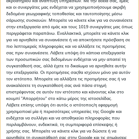
ακροατηρίου και ανάπτυξη υπηρεσιών.
Με την άδειά σας, εμείς
και να επενδύσουμε στην ειλικρίνεια. Ακόμα κι αν δεν ανήκεις
και οι συνεργάτες μας ενδέχεται να χρησιμοποιήσουμε ακριβή
σε ένα από τα παρακάτω ζευγάρια, μια γλυκιά κουβέντα και
δεδομένα γεωγραφικής τοποθεσίας και ταυτοποίησης μέσω
μια ζεστή αγκαλιά είναι συνταγή που πάντα κερδίζει!
σάρωσης συσκευών. Μπορείτε να κάνετε κλικ για να συναινέσετε
στην επεξεργασία από εμάς και τους 1019 συνεργάτες μας όπως
περιγράφεται παραπάνω. Εναλλακτικά, μπορείτε να κάνετε κλικ
για να αρνηθείτε να συναινέσετε ή να αποκτήσετε πρόσβαση σε
πιο λεπτομερείς πληροφορίες και να αλλάξετε τις προτιμήσεις
σας πριν συναινέσετε.
Λάβετε υπόψη ότι κάποια επεξεργασία
των προσωπικών σας δεδομένων ενδέχεται να μην απαιτεί τη
συγκατάθεσή σας, αλλά έχετε το δικαίωμα να αρνηθείτε αυτήν
την επεξεργασία. Οι προτιμήσεις σαςθα ισχύουν μόνο για αυτόν
τον ιστότοπο. Μπορείτε να αλλάξετε τις προτιμήσεις σας ή να
ανακαλέσετε τη συγκατάθεσή σας ανά πάσα στιγμή
επιστρέφοντας σε αυτόν τον ιστότοπο και κάνοντας κλικ στο
κουμπί "Απορρήτου" στο κάτω μέρος της ιστοσελίδας.
Λάβετε επίσης υπόψη ότι αυτός ο ιστότοπος/η εφαρμογή
χρησιμοποιεί μία ή περισσότερες υπηρεσίες της Google και
ενδέχεται να συλλέγει και να αποθηκεύει πληροφορίες που
περιλαμβάνουν, ενδεικτικά, τη συμπεριφορά επίσκεψης ή
χρήσης σας. Μπορείτε να κάνετε κλικ για να δώσετε ή να
αρνηθείτε τη συγκατάθεσή σας στην Google και τις σημάνσεις