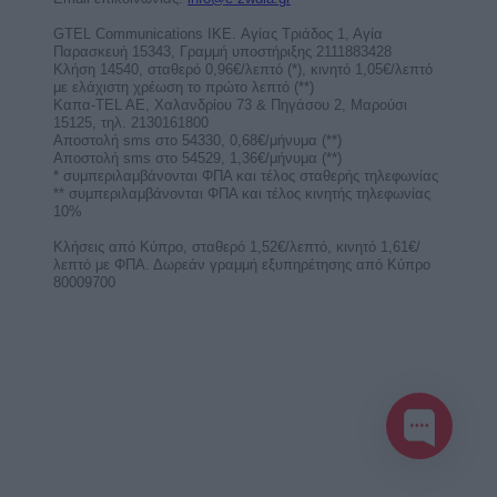
Αγόρασε χρόνο ομιλίας με έκπτωση τώρα!
κέρδισε καθοδήγηση και άμεσες απαντήσεις για
ερωτικά, ...
Η Ηλιακή Έκλειψη στον Λέοντα στις 12
Αυγούστου απαιτεί πειθαρχία και κόπο
από 4 ζώδια!
Η Ηλιακή Έκλειψη στον Λέοντα στις 12
Αυγούστου φέρνει προκλήσεις, ευθύνες και
απαιτεί πειθαρχία, ...
Έκλειψη Ηλίου στον Λέοντα στις 12
Αυγούστου 2026. Προβλέψεις για τα
ζώδια.