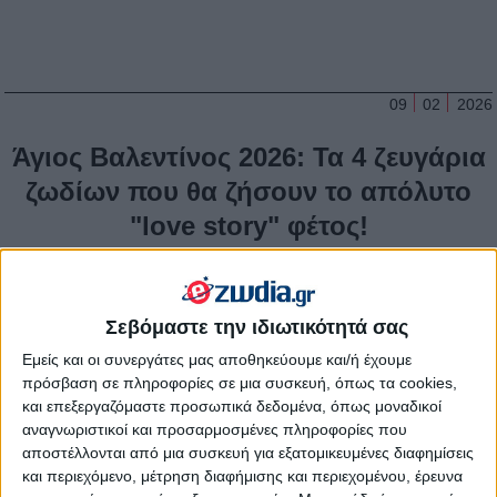
09
02
2026
Άγιος Βαλεντίνος 2026: Τα 4 ζευγάρια
ζωδίων που θα ζήσουν το απόλυτο
"love story" φέτος!
Χάρης Αβραμόπουλος
Η γιορτή των ερωτευμένων πλησιάζει και η ατμόσφαιρα είναι
ήδη φορτισμένη με προσμονή. Είτε είσαι από εκείνους που
Σεβόμαστε την ιδιωτικότητά σας
ανυπομονούν για το κόκκινο τριαντάφυλλο είτε από εκείνους
Εμείς και οι συνεργάτες μας αποθηκεύουμε και/ή έχουμε
που λένε «είναι απλά μια ημέρα», το σύμπαν έχει άλλα σχέδια.
πρόσβαση σε πληροφορίες σε μια συσκευή, όπως τα cookies,
Υπάρχουν κάποιοι συνδυασμοί που φέτος έχουν την τιμητική
και επεξεργαζόμαστε προσωπικά δεδομένα, όπως μοναδικοί
τους, καθώς οι όψεις της Αφροδίτης και του Άρη δημιουργούν
αναγνωριστικοί και προσαρμοσμένες πληροφορίες που
μια εκρηκτική χημεία. Βέβαια αξίζει να θυμάσαι πως τα άστρα
αποστέλλονται από μια συσκευή για εξατομικευμένες διαφημίσεις
δείχνουν τον δρόμο αλλά εσύ βάζεις τη διάθεση! Φέτος, η
και περιεχόμενο, μέτρηση διαφήμισης και περιεχομένου, έρευνα
Αφροδίτη μας καλεί να αφήσουμε τις ανασφάλειες στην άκρη