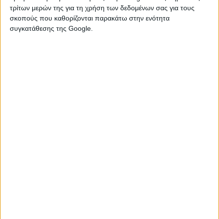
τρίτων μερών της για τη χρήση των δεδομένων σας για τους
σκοπούς που καθορίζονται παρακάτω στην ενότητα
συγκατάθεσης της Google.
Ποια 4 ζευγάρια θα περάσουν μαγικά
την ημέρα του Αγίου Βαλεντίνου;
❤︎⁠
ΚΡΙΟΣ & ΤΟΞΟΤΗΣ
❤︎⁠
Όταν δύο ζώδια της Φωτιάς συναντηθούν, το αποτέλεσμα
είναι απλά θεαματικό. Φέτος, ο Κριός και ο Τοξότης είναι ο
απόλυτος συνδυασμός για ένα ραντεβού γεμάτο γέλιο, δράση
και αυθορμητισμό. Δεν θα κάτσουν ήσυχοι σε ένα τραπέζι να
κοιτάζονται στα μάτια – θα βγουν έξω, θα διασκεδάσουν και θα
νιώσουν ότι η ζωή είναι μια μεγάλη γιορτή. Η ενέργειά τους
είναι μεταδοτική και το πάθος τους έντονο.
❤︎⁠
ΤΑΥΡΟΣ & ΣΚΟΡΠΙΟΣ
❤︎⁠