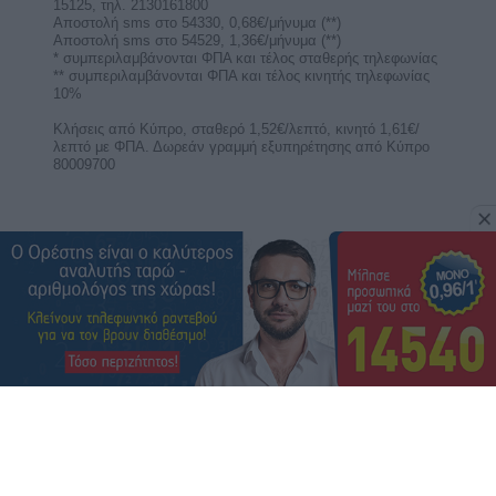
για 4 ζώδια!
Ο Ερμής περνά στον Λέοντα στις 9 Αυγούστου
και φέρνει δυναμικές αποφάσεις, αυτοπεποίθηση
και λάμψη ...
Γιατί η αντίθεση Αφροδίτης-Ποσειδώνα
στις 10 Αυγούστου κρύβει μια
συναισθηματική παγίδα για 4 ζώδια;
Η αντίθεση Αφροδίτης-Ποσειδώνα στις 10
Αυγούστου φέρνει αυταπάτες, συναισθηματικές
παγίδες, ...