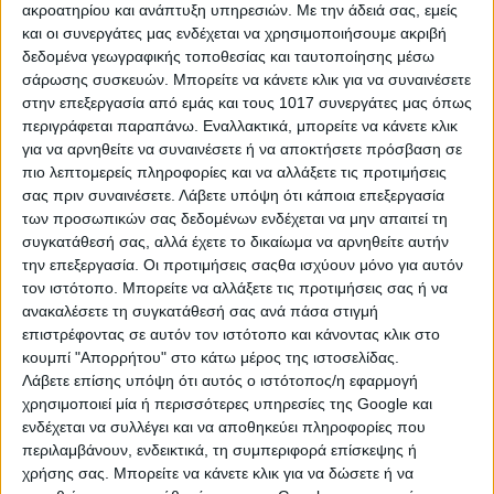
ακροατηρίου και ανάπτυξη υπηρεσιών.
Με την άδειά σας, εμείς
και οι συνεργάτες μας ενδέχεται να χρησιμοποιήσουμε ακριβή
δεδομένα γεωγραφικής τοποθεσίας και ταυτοποίησης μέσω
σάρωσης συσκευών. Μπορείτε να κάνετε κλικ για να συναινέσετε
στην επεξεργασία από εμάς και τους 1017 συνεργάτες μας όπως
περιγράφεται παραπάνω. Εναλλακτικά, μπορείτε να κάνετε κλικ
Ας δούμε, όμως, πως λειτουργούν τα
για να αρνηθείτε να συναινέσετε ή να αποκτήσετε πρόσβαση σε
12 ζώδια σε μια περίπτωση απιστίας:
πιο λεπτομερείς πληροφορίες και να αλλάξετε τις προτιμήσεις
σας πριν συναινέσετε.
Λάβετε υπόψη ότι κάποια επεξεργασία
των προσωπικών σας δεδομένων ενδέχεται να μην απαιτεί τη
συγκατάθεσή σας, αλλά έχετε το δικαίωμα να αρνηθείτε αυτήν
την επεξεργασία. Οι προτιμήσεις σαςθα ισχύουν μόνο για αυτόν
Κριός
τον ιστότοπο. Μπορείτε να αλλάξετε τις προτιμήσεις σας ή να
ανακαλέσετε τη συγκατάθεσή σας ανά πάσα στιγμή
Δεν είναι καθόλου εύκολο για έναν Κριό να αποδεχτεί ότι ο/η
επιστρέφοντας σε αυτόν τον ιστότοπο και κάνοντας κλικ στο
σύντροφός του τον πρόδωσε. Το αντιλαμβάνεται ως προδοσία
κουμπί "Απορρήτου" στο κάτω μέρος της ιστοσελίδας.
και πονάει ιδιαίτερα. Πραγματικά, ένας Κριός μπορεί να
Λάβετε επίσης υπόψη ότι αυτός ο ιστότοπος/η εφαρμογή
γονατίσει κυριολεκτικά από τον ψυχικό πόνο που νιώθει σε
χρησιμοποιεί μία ή περισσότερες υπηρεσίες της Google και
ανάλογη περίπτωση. Λειτουργεί πάντα σαν να "έπεσε" από
ενδέχεται να συλλέγει και να αποθηκεύει πληροφορίες που
τον ουρανό, η αλήθεια, όμως, δεν είναι πάντα έτσι. Υπάρχουν
περιλαμβάνουν, ενδεικτικά, τη συμπεριφορά επίσκεψης ή
περιπτώσεις, που μπορεί να έβλεπε όλα τα σημάδια αλλά να
χρήσης σας. Μπορείτε να κάνετε κλικ για να δώσετε ή να