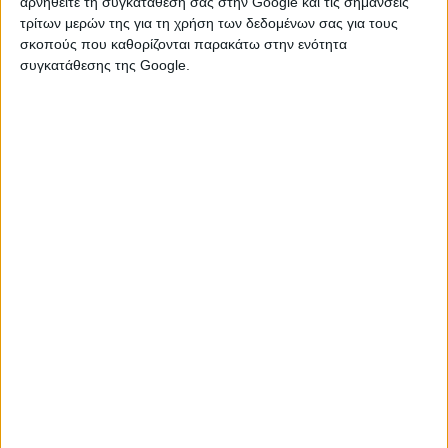
μην ήθελε με τίποτα να παραδεχτεί την αλήθεια. Όταν λοιπόν η
αρνηθείτε τη συγκατάθεσή σας στην Google και τις σημάνσεις
αλήθεια έρχεται και τον βρίσκει, εκείνος αρνείται να την
τρίτων μερών της για τη χρήση των δεδομένων σας για τους
αποδεχτεί. Στην αμέσως επόμενη φάση, θα προσπαθήσει να
σκοπούς που καθορίζονται παρακάτω στην ενότητα
συγκατάθεσης της Google.
ξεπεράσει την προηγούμενη σχέση μέσα από πολλές και
σύντομες γνωριμίες με το άλλο φύλο...
Ταύρος
Για τον Ταύρο, τα πράγματα είναι πιο απλά. Φυσικά και θα
στεναχωρηθεί αλλά δεν θα επιτρέψει στον εαυτό του να πέσει
σε μαύρη κατάθλιψη. Θα το φιλοσοφήσει το θέμα,
εξάλλου είναι πάντα έτοιμος για κάθε πιθανή εξέλιξη. Θα
εξετάσει όλα τα στοιχεία που έχει στα χέρια του και θα σκεφτεί
πολύ ψύχραιμα για την επόμενη κίνησή του. Συνήθως, όμως,
είναι απόλυτος και δεν δίνει εύκολα άλλη ευκαιρία στον/στην
σύντροφό του. Προτιμά να κόψει κάθε επαφή με το παρελθόν
και να προχωρήσει μπροστά.
Δίδυμοι
Ο Δίδυμος, όσο κι αν φαίνεται αλλά και είναι ανεκτικός σε