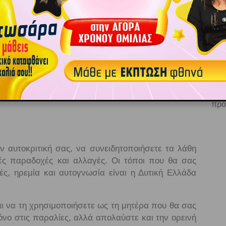
ησα και χαρείτε το!
, Σαντορίνη, Ανάφη, Αστυπάλαια, Αμοργός, θα σας
αι θα σας βάλουν στο παραμύθι, που θα έχει και
ζησαν αυτοί καλά»! Πολλοί Ταύροι θα δείτε αλλιώς
 περισσότερες ευθύνες, ενώ αρκετοί μπορεί να
ζωής! Αν για οποιοδήποτε λόγο, η σχέση που
ργεια αυτών των τόπων θα λειτουργήσει καταλυτικά
Ε
τείτε. Σημασία έχει ότι στην επιστροφή θα έχετε
να 
προ
 αυτοκριτική σας, να συνειδητοποιήσετε τα λάθη
ές παραδοχές και αλλαγές. Οι τόποι που θα σας
ς, ηρεμία και αυτογνωσία είναι η Δυτική Ελλάδα
αι να τη χρησιμοποιήσετε ως τη μητέρα που θα σας
όνο στις παραλίες, αλλά απολαύστε και την ορεινή