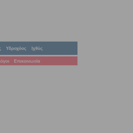
ς
Υδροχόος
Ιχθύς
όγοι
Επικοινωνία