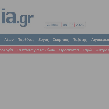
08
08
2026
Σάββατο
ς
Λέων
Παρθένος
Ζυγός
Σκορπιός
Τοξότης
Αιγόκερω
ρολογία
Τα πάντα για τα Ζώδια
Ωροσκόπια
Ταρώ
Αστρολ