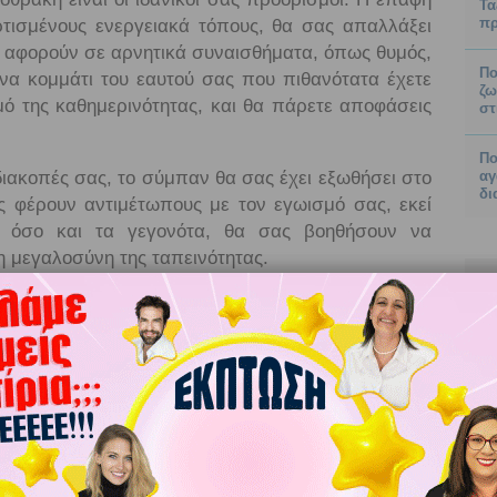
Τα
πρ
ρτισμένους ενεργειακά τόπους, θα σας απαλλάξει
ά αφορούν σε αρνητικά συναισθήματα, όπως θυμός,
Πο
να κομμάτι του εαυτού σας που πιθανότατα έχετε
ζω
ό της καθημερινότητας, και θα πάρετε αποφάσεις
στ
Πο
 διακοπές σας, το σύμπαν θα σας έχει εξωθήσει στο
αγ
δι
 φέρουν αντιμέτωπους με τον εγωισμό σας, εκεί
 όσο και τα γεγονότα, θα σας βοηθήσουν να
τη μεγαλοσύνη της ταπεινότητας.
έτος «τραβάει» τα κοσμοπολίτικα μέρη, τις
εκάνησα και οι Κυκλάδες είναι οι ιδανικοί σας
όν μετά του ωφελίμου (δουλειά με διακοπές) και
ηκτική σύμπτωση που θα σας βγάλει από κάποια