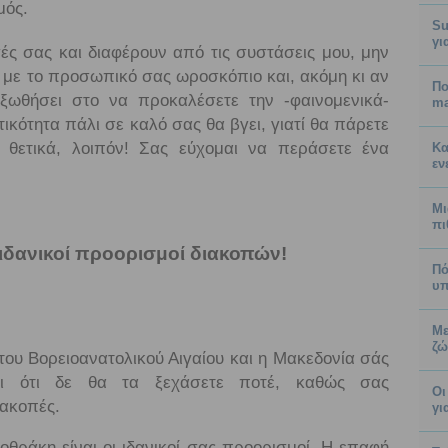
μός.
Su
γι
γές σας και διαφέρουν από τις συστάσεις μου, μην
ν με το προσωπικό σας ωροσκόπιο και, ακόμη κι αν
Πο
εξωθήσει στο να προκαλέσετε την -φαινομενικά-
ma
ικότητα πάλι σε καλό σας θα βγει, γιατί θα πάρετε
 θετικά, λοιπόν! Σας εύχομαι να περάσετε ένα
Κα
εν
Μι
πι
ι ιδανικοί προορισμοί διακοπών!
Πό
υπ
Με
ζώ
του Βορειοανατολικού Αιγαίου και η Μακεδονία σάς
αι ότι δε θα τα ξεχάσετε ποτέ, καθώς σας
Οι
ακοπές.
γι
οθράκη είναι οι ιδανικοί σας προορισμοί. Η επαφή