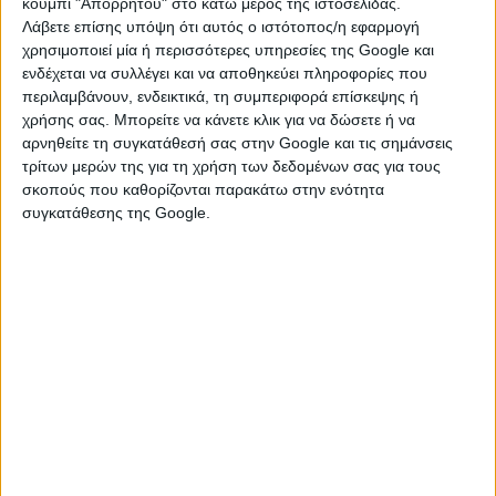
κουμπί "Απορρήτου" στο κάτω μέρος της ιστοσελίδας.
και θα κερδίσετε την πρώτη θέση στην καρδιά τους.
Λάβετε επίσης υπόψη ότι αυτός ο ιστότοπος/η εφαρμογή
Αν ο σύντροφός σας είναι Ταύρος:
χρησιμοποιεί μία ή περισσότερες υπηρεσίες της Google και
ενδέχεται να συλλέγει και να αποθηκεύει πληροφορίες που
Οι Ταύροι, αγαπούν με πάθος, ωστόσο, μπορούν να γίνουν
περιλαμβάνουν, ενδεικτικά, τη συμπεριφορά επίσκεψης ή
εύκολα κτητικοί και ζηλότυποι. Αλλά όταν τα πράγματα είναι
χρήσης σας. Μπορείτε να κάνετε κλικ για να δώσετε ή να
ήρεμα και οι σχέσεις τους είναι σταθερές, είναι ζεστοί και
αρνηθείτε τη συγκατάθεσή σας στην Google και τις σημάνσεις
συμπονετικοί. Μπορεί απλώς να αισθάνονται προστατευτικά
τρίτων μερών της για τη χρήση των δεδομένων σας για τους
πάνω στους συντρόφους τους και φοβούνται μην τους
σκοπούς που καθορίζονται παρακάτω στην ενότητα
χάσουν. Τους αρέσει η πολυτέλεια και είναι πολύ ρομαντικοί,
συγκατάθεσης της Google.
είναι πάντα πρόθυμοι και χαίρονται να σας περιποιούνται,
ειδικά αν είστε πρόθυμοι να κάνετε το ίδιο σε αντάλλαγμα.
Τους αρέσουν τα καλά ποτά και τα πλούσια δείπνα, το κομψό
και το ωραίο. Για να τους κρατήσετε κοντά σας, θα πρέπει να
είστε απόλυτα ειλικρινείς μαζί τους πάντοτε. Αν τους δώσετε
την απαιτούμενη προσοχή θα σας κάνουν να αισθάνεστε
υπέροχα. Μαγειρέψτε τους κάτι ιδιαίτερο, ένα ρομαντικό
δείπνο με καλό κρασί και έντονη συζήτηση είναι ότι πρέπει γι’
αυτούς.
Αν ο σύντροφός σας είναι Δίδυμος:
Οι Δίδυμοι αγαπούν τη διασκέδαση, το γέλιο και έχουν πολλά