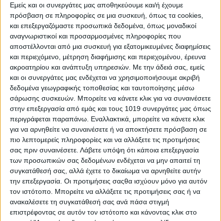
σύντροφό σας; Διαβάστε το ζώδιό του
Εμείς και οι συνεργάτες μας αποθηκεύουμε και/ή έχουμε
πρόσβαση σε πληροφορίες σε μια συσκευή, όπως τα cookies,
και αποκρυπτογραφήστε τον/την!
και επεξεργαζόμαστε προσωπικά δεδομένα, όπως μοναδικοί
αναγνωριστικοί και προσαρμοσμένες πληροφορίες που
αποστέλλονται από μια συσκευή για εξατομικευμένες διαφημίσεις
και περιεχόμενο, μέτρηση διαφήμισης και περιεχομένου, έρευνα
Αν ο σύντροφός σας είναι Κριός:
ακροατηρίου και ανάπτυξη υπηρεσιών.
Με την άδειά σας, εμείς
Στους Κριούς αρέσει η αυτοπεποίθηση και η δύναμη στο
και οι συνεργάτες μας ενδέχεται να χρησιμοποιήσουμε ακριβή
σύντροφό τους και έτσι μπορείτε να εφαρμόσετε αυτό για να
δεδομένα γεωγραφικής τοποθεσίας και ταυτοποίησης μέσω
κερδίσετε την καρδιά τους. Θα πρέπει να τους επιβεβαιώσετε
σάρωσης συσκευών. Μπορείτε να κάνετε κλικ για να συναινέσετε
ότι δεν θέλετε να υπερισχύσετε, απλά ότι πιστεύετε στον εαυτό
στην επεξεργασία από εμάς και τους 1019 συνεργάτες μας όπως
σας, γιατί οι Κριοί θέλουν να έχουν εκείνοι το προβάδισμα.
περιγράφεται παραπάνω. Εναλλακτικά, μπορείτε να κάνετε κλικ
Είναι πολύ ανοικτοί και ειλικρινείς και θα πρέπει να είστε το
για να αρνηθείτε να συναινέσετε ή να αποκτήσετε πρόσβαση σε
ίδιο κι εσείς. Αντιθέτως, απεχθάνονται τα παιχνίδια του μυαλού
πιο λεπτομερείς πληροφορίες και να αλλάξετε τις προτιμήσεις
σας πριν συναινέσετε.
Λάβετε υπόψη ότι κάποια επεξεργασία
και τα τεχνάσματα και αν αισθάνονται ότι εξαπατώνται, θα
των προσωπικών σας δεδομένων ενδέχεται να μην απαιτεί τη
τρέξουν χιλιόμετρα μακριά. Καλέστε τους σε ένα επίσημο
συγκατάθεσή σας, αλλά έχετε το δικαίωμα να αρνηθείτε αυτήν
δείπνο σε ένα ρομαντικό εστιατόριο, αλλά εξασφαλίστε πρώτα
την επεξεργασία. Οι προτιμήσεις σαςθα ισχύουν μόνο για αυτόν
ότι ποτέ δεν έχουν ξαναπάει στο παρελθόν, και μην ξεχνάτε να
τον ιστότοπο. Μπορείτε να αλλάξετε τις προτιμήσεις σας ή να
κρατάτε ζωντανό τον ενθουσιασμό τους για την περιπέτεια. Να
ανακαλέσετε τη συγκατάθεσή σας ανά πάσα στιγμή
τους τραβάτε συνέχεια την προσοχή και θα ξετρελαθούν όλο
επιστρέφοντας σε αυτόν τον ιστότοπο και κάνοντας κλικ στο
και περισσότερο μαζί σας. Πάντα να είστε ειλικρινείς μαζί τους