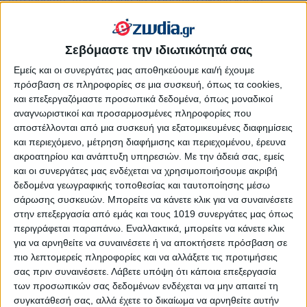
εξαπατήσουν.
Για όλους εκείνους που η σύνοδος του Άρη-Ποσειδώνα
Σεβόμαστε την ιδιωτικότητά σας
τους βρίσκει κάτω από την επιρροή του έρωτα
, μπορεί και
Εμείς και οι συνεργάτες μας αποθηκεύουμε και/ή έχουμε
να ζήσουν μεγάλες στιγμές εξιδανίκευσης, για να έρθει μετά η
πρόσβαση σε πληροφορίες σε μια συσκευή, όπως τα cookies,
απομυθοποίηση και μπορεί αυτό για κάποιους να σημαίνει «η
και επεξεργαζόμαστε προσωπικά δεδομένα, όπως μοναδικοί
κατάρρευση του ονείρου».
Προσοχή στα μεγάλα λόγια. Και
αναγνωριστικοί και προσαρμοσμένες πληροφορίες που
όταν τα ακούτε, καλό είναι να φύγετε μακριά.
Να θυμάστε
αποστέλλονται από μια συσκευή για εξατομικευμένες διαφημίσεις
ότι «το δέντρο φαίνεται από τους καρπούς του», όπως είπε και
και περιεχόμενο, μέτρηση διαφήμισης και περιεχομένου, έρευνα
ο Ιησούς. Τα ζώδια του μεταβλητού σταυρού είναι αυτά που
ακροατηρίου και ανάπτυξη υπηρεσιών.
Με την άδειά σας, εμείς
περισσότερο θα επηρεαστούν από αυτή την όψη, και
και οι συνεργάτες μας ενδέχεται να χρησιμοποιήσουμε ακριβή
ειδικότερα οι Ιχθύες. Σηκώστε πιο ψηλά τις κεραίες σας και
δεδομένα γεωγραφικής τοποθεσίας και ταυτοποίησης μέσω
προσπαθήστε να δείτε πίσω από τα φαινόμενα.
σάρωσης συσκευών. Μπορείτε να κάνετε κλικ για να συναινέσετε
στην επεξεργασία από εμάς και τους 1019 συνεργάτες μας όπως
Διαβάστε επίσης:
περιγράφεται παραπάνω. Εναλλακτικά, μπορείτε να κάνετε κλικ
για να αρνηθείτε να συναινέσετε ή να αποκτήσετε πρόσβαση σε
πιο λεπτομερείς πληροφορίες και να αλλάξετε τις προτιμήσεις
●
Άρης τετράγωνο με Κρόνο: Ακαμψία και σκληρότητα.
σας πριν συναινέσετε.
Λάβετε υπόψη ότι κάποια επεξεργασία
●
Εβδομαδιαίο μελωδικό αφιέρωμα στον έρωτα: Ποια
των προσωπικών σας δεδομένων ενδέχεται να μην απαιτεί τη
είναι σύμφωνα με το ζώδιό του η ιδανική γυναίκα της
συγκατάθεσή σας, αλλά έχετε το δικαίωμα να αρνηθείτε αυτήν
ζωής του;