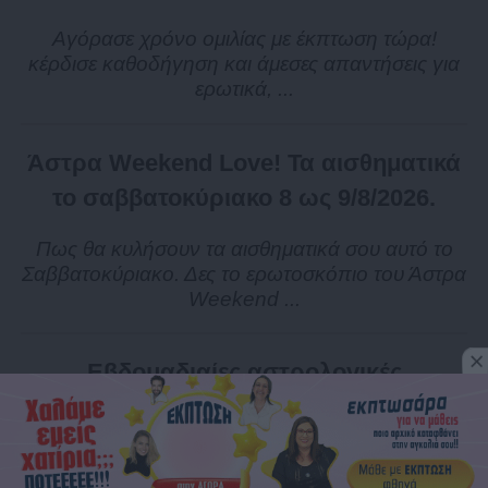
Αγόρασε χρόνο ομιλίας με έκπτωση τώρα!
κέρδισε καθοδήγηση και άμεσες απαντήσεις για
ερωτικά, ...
Άστρα Weekend Love! Τα αισθηματικά
το σαββατοκύριακο 8 ως 9/8/2026.
Πως θα κυλήσουν τα αισθηματικά σου αυτό το
Σαββατοκύριακο. Δες το ερωτοσκόπιο του Άστρα
Weekend ...
Εβδομαδιαίες αστρολογικές
προβλέψεις από 10 ως 16/8/2026, από
την Σμάρω Σωτηράκη.