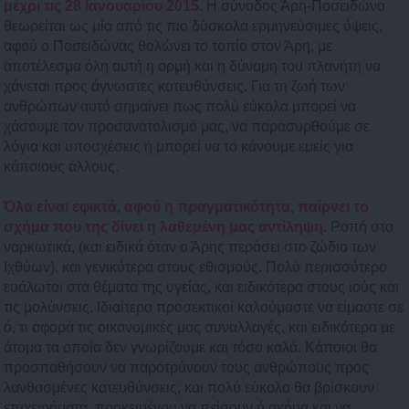
μέχρι τις 28 Ιανουαρίου 2015.
Η σύνοδος Άρη-Ποσειδώνα
θεωρείται ως μία από τις πιο δύσκολα ερμηνεύσιμες όψεις,
αφού ο Ποσειδώνας θολώνει το τοπίο στον Άρη, με
αποτέλεσμα όλη αυτή η ορμή και η δύναμη του πλανήτη να
χάνεται προς άγνωστες κατευθύνσεις. Για τη ζωή των
ανθρώπων αυτό σημαίνει πως πολύ εύκολα μπορεί να
χάσουμε τον προσανατολισμό μας, να παρασυρθούμε σε
λόγια και υποσχέσεις ή μπορεί να το κάνουμε εμείς για
κάποιους άλλους.
Όλα είναι εφικτά, αφού η πραγματικότητα, παίρνει το
σχήμα που της δίνει η λαθεμένη μας αντίληψη.
Ροπή στα
ναρκωτικά, (και ειδικά όταν ο Άρης περάσει στο ζώδιο των
Ιχθύων), και γενικότερα στους εθισμούς. Πολύ περισσότερο
ευάλωτοι στα θέματα της υγείας, και ειδικότερα στους ιούς και
τις μολύνσεις. Ιδιαίτερα προσεκτικοί καλούμαστε να είμαστε σε
ό, τι αφορά τις οικονομικές μας συναλλαγές, και ειδικότερα με
άτομα τα οποία δεν γνωρίζουμε και τόσο καλά. Κάποιοι θα
προσπαθήσουν να παροτρύνουν τους ανθρώπους προς
λανθασμένες κατευθύνσεις, και πολύ εύκολα θα βρίσκουν
επιχειρήματα, προκειμένου να πείσουν ή ακόμα και να