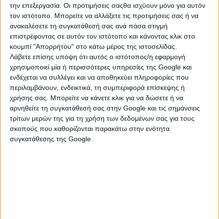
την επεξεργασία. Οι προτιμήσεις σαςθα ισχύουν μόνο για αυτόν
●
Σταθερότητα: Στασιμότητα ή ασφάλεια; Ποια ζώδια στις
τον ιστότοπο. Μπορείτε να αλλάξετε τις προτιμήσεις σας ή να
προκλήσεις λένε… ναι!
ανακαλέσετε τη συγκατάθεσή σας ανά πάσα στιγμή
επιστρέφοντας σε αυτόν τον ιστότοπο και κάνοντας κλικ στο
Πως θα επηρεάσει
η σύνοδος του Άρη-
κουμπί "Απορρήτου" στο κάτω μέρος της ιστοσελίδας.
Ποσειδώνα τα 12 ζώδια;
Λάβετε επίσης υπόψη ότι αυτός ο ιστότοπος/η εφαρμογή
χρησιμοποιεί μία ή περισσότερες υπηρεσίες της Google και
ενδέχεται να συλλέγει και να αποθηκεύει πληροφορίες που
περιλαμβάνουν, ενδεικτικά, τη συμπεριφορά επίσκεψης ή
χρήσης σας. Μπορείτε να κάνετε κλικ για να δώσετε ή να
αρνηθείτε τη συγκατάθεσή σας στην Google και τις σημάνσεις
τρίτων μερών της για τη χρήση των δεδομένων σας για τους
σκοπούς που καθορίζονται παρακάτω στην ενότητα
συγκατάθεσης της Google.