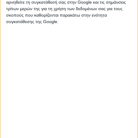
αρνηθείτε τη συγκατάθεσή σας στην Google και τις σημάνσεις
τρίτων μερών της για τη χρήση των δεδομένων σας για τους
Πόσο καυτό είναι το κάθε ζώδιο;
σκοπούς που καθορίζονται παρακάτω στην ενότητα
συγκατάθεσης της Google.
Όταν τα ζώδια φαντασιώνονται...
παθιασμένες στιγμές!
Ποια ζώδια κρατούν το λόγο τους
στην αγάπη;