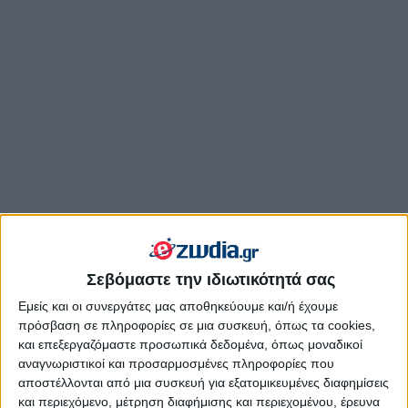
Σεβόμαστε την ιδιωτικότητά σας
Εμείς και οι συνεργάτες μας αποθηκεύουμε και/ή έχουμε
Διαλέξτε το άρθρο που σας απασχολεί και διαβάστε τις
πρόσβαση σε πληροφορίες σε μια συσκευή, όπως τα cookies,
αστρολογικές αναλύσεις για το ζώδιό σας στην αγάπη και
και επεξεργαζόμαστε προσωπικά δεδομένα, όπως μοναδικοί
τις σχέσεις:
αναγνωριστικοί και προσαρμοσμένες πληροφορίες που
αποστέλλονται από μια συσκευή για εξατομικευμένες διαφημίσεις
Ποια λάθη κάνει στο φλερτ κάθε
και περιεχόμενο, μέτρηση διαφήμισης και περιεχομένου, έρευνα
ζώδιο; Τι να προσέξετε!