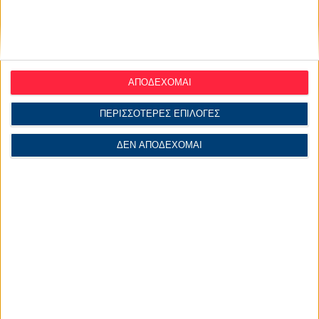
αυτή στο δεσμό ή στο γάμου του.
Επίσης σε όλα μας τα άρθρα συνίσταται να διαβάζει
κάποιος και το ωροσκόπιο του πάντα, ώστε να έχει μια
ολοκληρωμένη άποψη για το μέλλον του.
ΑΠΟΔΕΧΟΜΑΙ
ΠΕΡΙΣΣΟΤΕΡΕΣ ΕΠΙΛΟΓΕΣ
ΔΕΝ ΑΠΟΔΕΧΟΜΑΙ