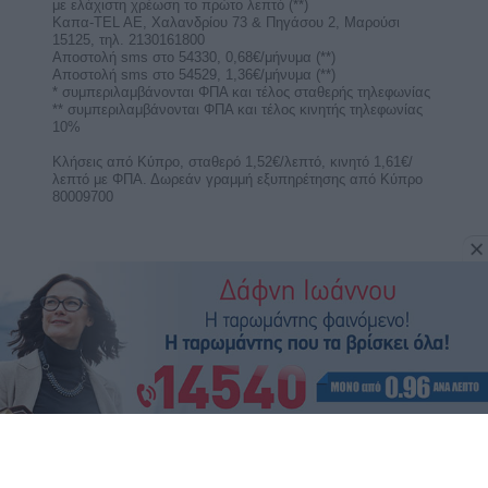
Προβλέψεις για τα ζώδια.
Με τον Άρη στον Καρκίνο, θέλουμε αγάπη για να
αισθανθούμε σαν στο σπίτι μας, άνετα και ζεστά
και ...
Ερμής στον Λέοντα από 9 ως 25
Αυγούστου 2026. Προβλέψεις για τα
ζώδια.
Με τον Ερμή στον Λέοντα είμαστε ικανοί να
προωθήσουμε τις ιδέες μας. Έχουμε
υπερηφάνεια στις ...