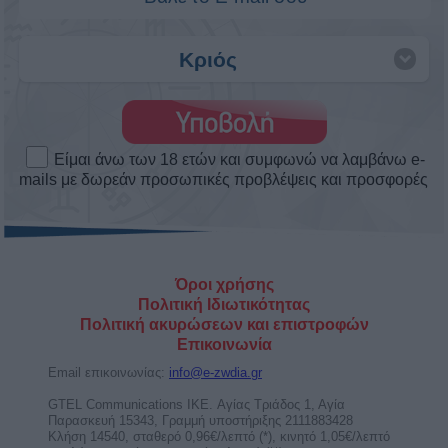
Άστρα Weekend Love! Τα αισθηματικά
το σαββατοκύριακο 8 ως 9/8/2026.
Πως θα κυλήσουν τα αισθηματικά σου αυτό το
Σαββατοκύριακο. Δες το ερωτοσκόπιο του Άστρα
Weekend ...
Άρης στον Καρκίνο από τις 11
Αυγούστου ως 28 Σεπτεμβρίου 2026.