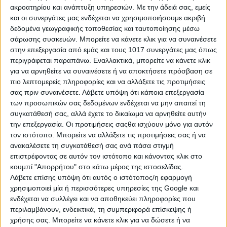
ακροατηρίου και ανάπτυξη υπηρεσιών.
Με την άδειά σας, εμείς
και οι συνεργάτες μας ενδέχεται να χρησιμοποιήσουμε ακριβή
δεδομένα γεωγραφικής τοποθεσίας και ταυτοποίησης μέσω
σάρωσης συσκευών. Μπορείτε να κάνετε κλικ για να συναινέσετε
στην επεξεργασία από εμάς και τους 1017 συνεργάτες μας όπως
περιγράφεται παραπάνω. Εναλλακτικά, μπορείτε να κάνετε κλικ
για να αρνηθείτε να συναινέσετε ή να αποκτήσετε πρόσβαση σε
Συγκρούσεις και ανταγωνισμός: Το
πιο λεπτομερείς πληροφορίες και να αλλάξετε τις προτιμήσεις
δηλητήριο στις σχέσεις!
σας πριν συναινέσετε.
Λάβετε υπόψη ότι κάποια επεξεργασία
των προσωπικών σας δεδομένων ενδέχεται να μην απαιτεί τη
συγκατάθεσή σας, αλλά έχετε το δικαίωμα να αρνηθείτε αυτήν
την επεξεργασία. Οι προτιμήσεις σαςθα ισχύουν μόνο για αυτόν
τον ιστότοπο. Μπορείτε να αλλάξετε τις προτιμήσεις σας ή να
ανακαλέσετε τη συγκατάθεσή σας ανά πάσα στιγμή
επιστρέφοντας σε αυτόν τον ιστότοπο και κάνοντας κλικ στο
Τα ζώδια και η ζήλεια. Τι θα
κουμπί "Απορρήτου" στο κάτω μέρος της ιστοσελίδας.
αντιμετωπίσεις αν προκαλέσεις.
Λάβετε επίσης υπόψη ότι αυτός ο ιστότοπος/η εφαρμογή
χρησιμοποιεί μία ή περισσότερες υπηρεσίες της Google και
ενδέχεται να συλλέγει και να αποθηκεύει πληροφορίες που
περιλαμβάνουν, ενδεικτικά, τη συμπεριφορά επίσκεψης ή
χρήσης σας. Μπορείτε να κάνετε κλικ για να δώσετε ή να