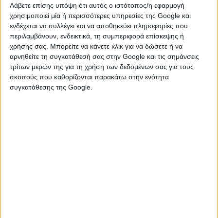
Λάβετε επίσης υπόψη ότι αυτός ο ιστότοπος/η εφαρμογή
λύπη και στο τέλος αυτής της διέλευσης θα ξέρετε πια πως ο
χρησιμοποιεί μία ή περισσότερες υπηρεσίες της Google και
δρόμος για την αληθινή αγάπη και την εσωτερική ειρήνη
ενδέχεται να συλλέγει και να αποθηκεύει πληροφορίες που
περνά μέσα από την αποδοχή των σφαλμάτων σας και τη
περιλαμβάνουν, ενδεικτικά, τη συμπεριφορά επίσκεψης ή
συγχώρεση, από το να αφήσετε το παλιό πίσω σας και να
χρήσης σας. Μπορείτε να κάνετε κλικ για να δώσετε ή να
ανοίξετε την καρδιά σας σε ένα μέλλον γεμάτο φως και
αρνηθείτε τη συγκατάθεσή σας στην Google και τις σημάνσεις
αλήθεια. Αγκαλιάστε την αλλαγή με πάθος και αυτοπεποίθηση,
τρίτων μερών της για τη χρήση των δεδομένων σας για τους
γιατί το δεύτερο εξάμηνο του έτους, όταν ο Δίας περάσει στο
σκοπούς που καθορίζονται παρακάτω στην ενότητα
ζώδιό σας, ο έρωτας και η αλήθεια θα ανθίσουν με τρόπο που
συγκατάθεσης της Google.
ποτέ δεν φανταστήκατε. Θα έχετε την ευκαιρία να
δημιουργήσετε μια νέα σχέση, όχι αυτή που είχατε ονειρευτεί
πριν, αλλά μια σχέση που θα είναι ειλικρινής, αυθεντική και
γεμάτη αλήθεια.