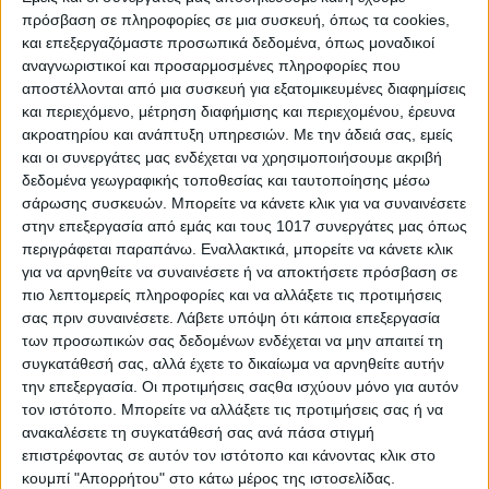
πρόσβαση σε πληροφορίες σε μια συσκευή, όπως τα cookies,
και επεξεργαζόμαστε προσωπικά δεδομένα, όπως μοναδικοί
αναγνωριστικοί και προσαρμοσμένες πληροφορίες που
αποστέλλονται από μια συσκευή για εξατομικευμένες διαφημίσεις
και περιεχόμενο, μέτρηση διαφήμισης και περιεχομένου, έρευνα
ακροατηρίου και ανάπτυξη υπηρεσιών.
Με την άδειά σας, εμείς
και οι συνεργάτες μας ενδέχεται να χρησιμοποιήσουμε ακριβή
δεδομένα γεωγραφικής τοποθεσίας και ταυτοποίησης μέσω
σάρωσης συσκευών. Μπορείτε να κάνετε κλικ για να συναινέσετε
στην επεξεργασία από εμάς και τους 1017 συνεργάτες μας όπως
περιγράφεται παραπάνω. Εναλλακτικά, μπορείτε να κάνετε κλικ
για να αρνηθείτε να συναινέσετε ή να αποκτήσετε πρόσβαση σε
πιο λεπτομερείς πληροφορίες και να αλλάξετε τις προτιμήσεις
σας πριν συναινέσετε.
Λάβετε υπόψη ότι κάποια επεξεργασία
των προσωπικών σας δεδομένων ενδέχεται να μην απαιτεί τη
συγκατάθεσή σας, αλλά έχετε το δικαίωμα να αρνηθείτε αυτήν
Θα μάθετε να αφήνετε πίσω σας όποιον και ό,τι σας κρατά
την επεξεργασία. Οι προτιμήσεις σαςθα ισχύουν μόνο για αυτόν
δεμένους στο παρελθόν και σας εμποδίζει να αναπνεύσετε
τον ιστότοπο. Μπορείτε να αλλάξετε τις προτιμήσεις σας ή να
ελεύθεροι, επιτρέποντας στον έρωτα να σας αγκαλιάσει με τον
ανακαλέσετε τη συγκατάθεσή σας ανά πάσα στιγμή
επιστρέφοντας σε αυτόν τον ιστότοπο και κάνοντας κλικ στο
τρόπο που πραγματικά σας αξίζει. Το πρώτο εξάμηνο του
κουμπί "Απορρήτου" στο κάτω μέρος της ιστοσελίδας.
έτους σας απελευθερώνει από τον φόβο της αγάπης και την