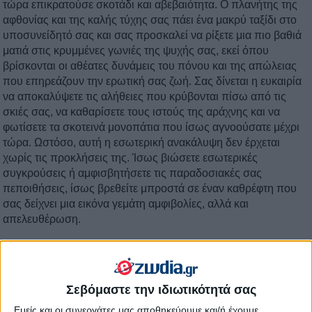
τώρα επικρατούσε σκοτάδι και αβεβαιότητα. Ο πλανήτης της
αφθονίας και της καλής τύχης σας πάει ένα μακρύ ταξίδι στο
υποσυνείδητό σας και σας προσκαλεί να ρίξετε μια πιο βαθιά
ματιά στις κρυμμένες γωνιές της ψυχής σας, εκεί όπου
βρίσκονται οι αθέατες δυνάμεις του πόνου και της απώλειας
που επηρεάζουν την ερωτική σας ζωή. Σας δίνεται η ευκαιρία
να αποκαλύψετε τις αλήθειες που κρύβονται πίσω από τις
σκιές σας, να καθαρίσετε τους ιστούς της αράχνης και να
φωτίσετε τα σκοτεινά μονοπάτια που ίσως αγνοούσατε μέχρι
τώρα. Ωστόσο, αυτή η εσωτερική ανακάλυψη δεν έρχεται
χωρίς τις προκλήσεις της. Ίσως βιώσετε εσωτερικές
συγκρούσεις ή αμφισβητήσετε τις παραδοσιακές σας
πεποιθήσεις, ίσως βρεθείτε μπροστά σε έναν καθρέφτη που
σας δείχνει μια εικόνα γεμάτη αμφιβολίες, αλλά και
απελευθέρωση.
Σεβόμαστε την ιδιωτικότητά σας
Εμείς και οι συνεργάτες μας αποθηκεύουμε και/ή έχουμε