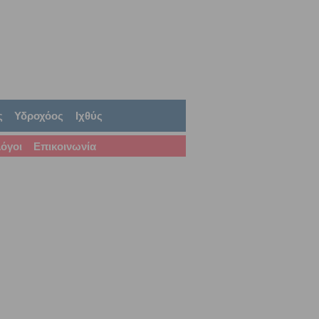
ς
Υδροχόος
Ιχθύς
όγοι
Επικοινωνία