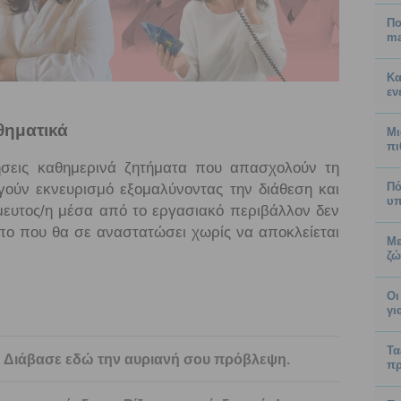
Πο
ma
Κα
εν
θηματικά
Μι
πι
ήσεις καθημερινά ζητήματα που απασχολούν τη
Πό
γούν εκνευρισμό εξομαλύνοντας την διάθεση και
υπ
μευτος/η μέσα από το εργασιακό περιβάλλον δεν
πο που θα σε αναστατώσει χωρίς να αποκλείεται
Με
ζώ
Οι
γι
Τα
ς! Διάβασε εδώ την αυριανή σου πρόβλεψη.
πρ