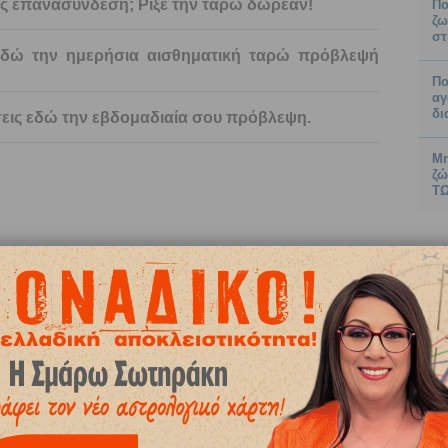
εις επανασύνδεση; Ρίξε την ταρώ δωρεάν!
Πο
ζω
στ
εδώ την ημερήσια αισθηματική ταρώ πρόβλεψή
Πο
αγ
δι
σεις εδώ την εβδομαδιαία σου πρόβλεψη.
Μη
ζώ
ΤΩ
06
08
2026