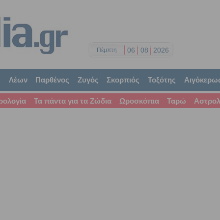
06
08
2026
Πέμπτη
ς
Λέων
Παρθένος
Ζυγός
Σκορπιός
Τοξότης
Αιγόκερω
ρολογία
Τα πάντα για τα Ζώδια
Ωροσκόπια
Ταρώ
Αστρολ