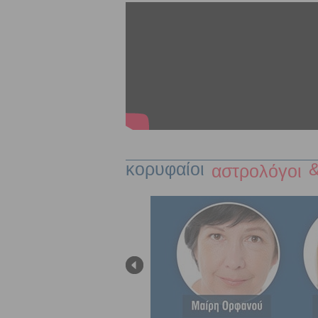
κορυφαίοι
&
αστρολόγοι