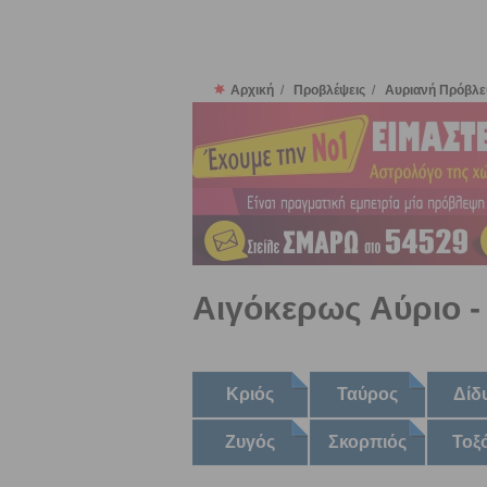
Αρχική
/
Προβλέψεις
/
Αυριανή Πρόβλεψ
Αιγόκερως Αύριο 
Κριός
Ταύρος
Δίδ
Ζυγός
Σκορπιός
Τοξ