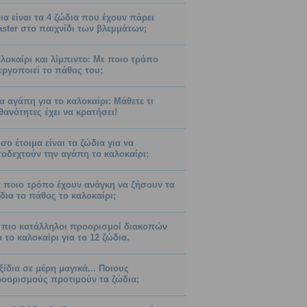
ια είναι τα 4 ζώδια που έχουν πάρει
ster στο παιχνίδι των βλεμμάτων;
λοκαίρι και λίμπιντο: Με ποιο τρόπο
εργοποιεί το πάθος του;
α αγάπη για το καλοκαίρι: Μάθετε τι
θανότητες έχει να κρατήσει!
σο έτοιμα είναι τα ζώδια για να
οδεχτούν την αγάπη το καλοκαίρι;
 ποιο τρόπο έχουν ανάγκη να ζήσουν τα
δια το πάθος το καλοκαίρι;
 πιο κατάλληλοι προορισμοί διακοπών
α το καλοκαίρι για τα 12 ζώδια.
ξίδια σε μέρη μαγικά... Ποιους
οορισμούς προτιμούν τα ζώδια;