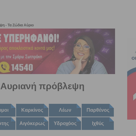
η - Τα Ζώδια Αύριο
- Αυριανή πρόβλεψη
υμοι
Καρκίνος
Λέων
Παρθένος
ότης
Αιγόκερως
Υδροχόος
Ιχθύς