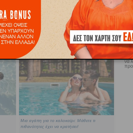
 Hearts: Αισθηματικές
Ποια είναι τα 4 ζώδια που έχουν
ψεις για τον Καλοκαίρι
πάρει master στο παιχνίδι των
ανά ζώδιο.
βλεμμάτων;
Ε
να 
προ
Μια αγάπη για το καλοκαίρι: Μάθετε τι
πιθανότητες έχει να κρατήσει!