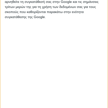
αρνηθείτε τη συγκατάθεσή σας στην Google και τις σημάνσεις
τρίτων μερών της για τη χρήση των δεδομένων σας για τους
Spring Hearts: Αστρολογικές
σκοπούς που καθορίζονται παρακάτω στην ενότητα
ανοιξιάτικες προβλέψεις 2026.
συγκατάθεσης της Google.
Μηνιαίες αισθηματικές προβλέψεις
Ταρώ Μαρτίου 2026.
Τα ερωτικά μυστικά του
συμπονετικού και ευαίσθητου Ιχθύ.