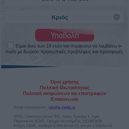
Άστρα Weekend Love! Τα αισθηματικά
το σαββατοκύριακο 8 ως 9/8/2026.
Πως θα κυλήσουν τα αισθηματικά σου αυτό το
Σαββατοκύριακο. Δες το ερωτοσκόπιο του Άστρα
Weekend ...
Άρης στον Καρκίνο από τις 11
Αυγούστου ως 28 Σεπτεμβρίου 2026.