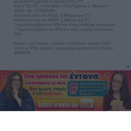
Προβλέψεις για τα ζώδια.
Με τον Άρη στον Καρκίνο, θέλουμε αγάπη για να
αισθανθούμε σαν στο σπίτι μας, άνετα και ζεστά
και ...
Ερμής στον Λέοντα από 9 ως 25
Αυγούστου 2026. Προβλέψεις για τα
ζώδια.
Με τον Ερμή στον Λέοντα είμαστε ικανοί να
προωθήσουμε τις ιδέες μας. Έχουμε
υπερηφάνεια στις ...