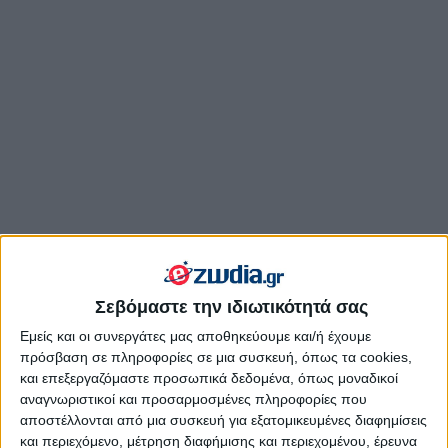
Σεβόμαστε την ιδιωτικότητά σας
Εμείς και οι συνεργάτες μας αποθηκεύουμε και/ή έχουμε
Διαλέξτε το άρθρο που σας απασχολεί και διαβάστε τις
πρόσβαση σε πληροφορίες σε μια συσκευή, όπως τα cookies,
αστρολογικές αναλύσεις για το ζώδιό σας στην αγάπη και
και επεξεργαζόμαστε προσωπικά δεδομένα, όπως μοναδικοί
τις σχέσεις:
αναγνωριστικοί και προσαρμοσμένες πληροφορίες που
αποστέλλονται από μια συσκευή για εξατομικευμένες διαφημίσεις
Γιορτάστε την Εαρινή Ισημερία,
και περιεχόμενο, μέτρηση διαφήμισης και περιεχομένου, έρευνα
καλωσορίστε την Άνοιξη στην