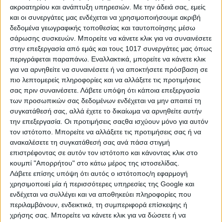
ακροατηρίου και ανάπτυξη υπηρεσιών.
Με την άδειά σας, εμείς
καρδιά σας!
και οι συνεργάτες μας ενδέχεται να χρησιμοποιήσουμε ακριβή
δεδομένα γεωγραφικής τοποθεσίας και ταυτοποίησης μέσω
σάρωσης συσκευών. Μπορείτε να κάνετε κλικ για να συναινέσετε
στην επεξεργασία από εμάς και τους 1017 συνεργάτες μας όπως
περιγράφεται παραπάνω. Εναλλακτικά, μπορείτε να κάνετε κλικ
για να αρνηθείτε να συναινέσετε ή να αποκτήσετε πρόσβαση σε
Όλα ή τίποτα: Τα 4 ζώδια που αν
πιο λεπτομερείς πληροφορίες και να αλλάξετε τις προτιμήσεις
δεν νιώσουν την έκρηξη του
σας πριν συναινέσετε.
Λάβετε υπόψη ότι κάποια επεξεργασία
πάθους, φεύγουν χωρίς δεύτερη
των προσωπικών σας δεδομένων ενδέχεται να μην απαιτεί τη
σκέψη!
συγκατάθεσή σας, αλλά έχετε το δικαίωμα να αρνηθείτε αυτήν
την επεξεργασία. Οι προτιμήσεις σαςθα ισχύουν μόνο για αυτόν
τον ιστότοπο. Μπορείτε να αλλάξετε τις προτιμήσεις σας ή να
ανακαλέσετε τη συγκατάθεσή σας ανά πάσα στιγμή
επιστρέφοντας σε αυτόν τον ιστότοπο και κάνοντας κλικ στο
Άνοιξη και έρωτας: Τι περιμένει τα
κουμπί "Απορρήτου" στο κάτω μέρος της ιστοσελίδας.
ζώδια την Άνοιξη;
Λάβετε επίσης υπόψη ότι αυτός ο ιστότοπος/η εφαρμογή
χρησιμοποιεί μία ή περισσότερες υπηρεσίες της Google και
ενδέχεται να συλλέγει και να αποθηκεύει πληροφορίες που
περιλαμβάνουν, ενδεικτικά, τη συμπεριφορά επίσκεψης ή
χρήσης σας. Μπορείτε να κάνετε κλικ για να δώσετε ή να