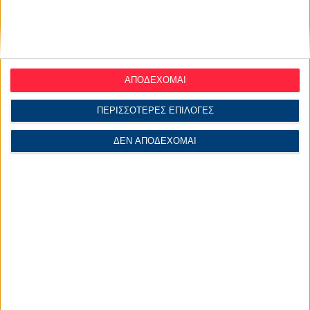
αυτή στο δεσμό ή στο γάμου του.
Επίσης σε όλα μας τα άρθρα συνίσταται να διαβάζει
κάποιος και το ωροσκόπιο του πάντα, ώστε να έχει μια
ολοκληρωμένη άποψη για το μέλλον του.
ΑΠΟΔΕΧΟΜΑΙ
ΠΕΡΙΣΣΟΤΕΡΕΣ ΕΠΙΛΟΓΕΣ
ΔΕΝ ΑΠΟΔΕΧΟΜΑΙ