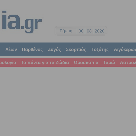
06
08
2026
Πέμπτη
ς
Λέων
Παρθένος
Ζυγός
Σκορπιός
Τοξότης
Αιγόκερω
ρολογία
Τα πάντα για τα Ζώδια
Ωροσκόπια
Ταρώ
Αστρολ