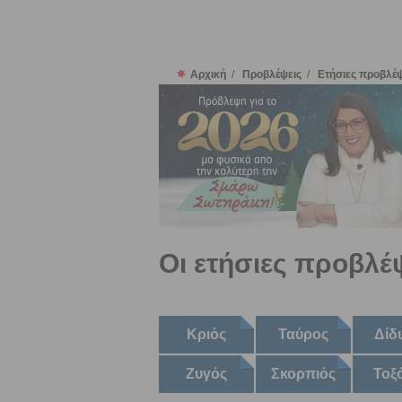
Αρχική
/
Προβλέψεις
/
Ετήσιες προβλέψ
Οι ετήσιες προβλέ
Κριός
Ταύρος
Δίδ
Ζυγός
Σκορπιός
Τοξ