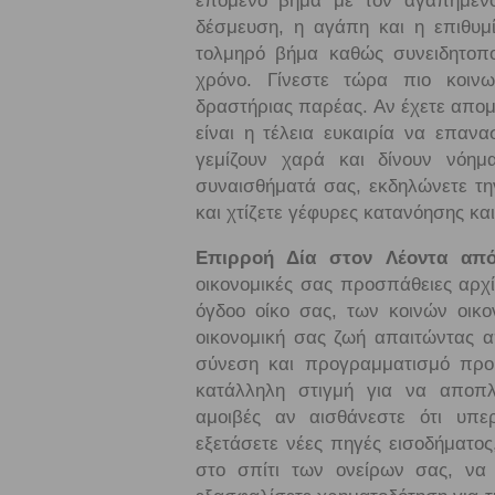
επόμενο βήμα με τον αγαπημέν
δέσμευση, η αγάπη και η επιθυμ
τολμηρό βήμα καθώς συνειδητοπο
χρόνο. Γίνεστε τώρα πιο κοινων
δραστήριας παρέας. Αν έχετε απ
είναι η τέλεια ευκαιρία να επαν
γεμίζουν χαρά και δίνουν νόημ
συναισθήματά σας, εκδηλώνετε τη
και χτίζετε γέφυρες κατανόησης κα
Επιρροή Δία στον Λέοντα από
οικονομικές σας προσπάθειες αρχ
όγδοο οίκο σας, των κοινών οικο
οικονομική σας ζωή απαιτώντας απ
σύνεση και προγραμματισμό προκ
κατάλληλη στιγμή για να αποπλ
αμοιβές αν αισθάνεστε ότι υπε
εξετάσετε νέες πηγές εισοδήματο
στο σπίτι των ονείρων σας, να