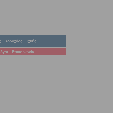
ς
Υδροχόος
Ιχθύς
όγοι
Επικοινωνία