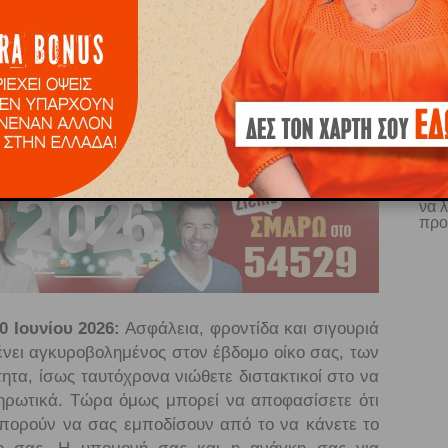
ιουργήσει μια ριζική αλλαγή στη ζωή σας ή στη
ωπο στη ζωή σας. Υπό την επιρροή του Κρόνου,
ργοπορημένες επιστροφές στο σπίτι ή για να
ώπους, είστε κάτω από την αυστηρή του ματιά.
Ε
να 
προ
 Ιουνίου 2026:
Ασφάλεια, φροντίδα και σιγουριά
ένει αγκυροβολημένος στον έβδομο οίκο σας, των
ητα, ίσως ταυτόχρονα νιώθετε διστακτικοί στο να
ηρωτικά. Τώρα όμως μπορεί να αποφασίσετε ότι
μπορούν να σας εμποδίσουν από το να κάνετε το