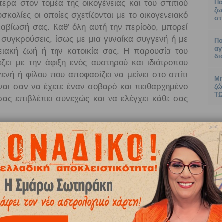
τερα στον τομέα της οικογένειας και του σπιτιού
Πο
ζω
κολίες οι οποίες σχετίζονται με το οικογενειακό
στ
διαβίωσή σας. Καθ’ όλη αυτή την περίοδο, μπορεί
 συγκρούσεις, ίσως με μια γυναίκα συγγενή ή με
Πο
αγ
ειακή ζωή ή την κατοικία σας. Η παρουσία του
δι
ζει με την άφιξη ενός αυστηρού και ιδιότροπου
γενή ή φίλου που αποφασίζει να μείνει στο σπίτι
Μη
είναι σαν να έχετε έναν σοβαρό και πειθαρχημένο
ζώ
ΤΩ
σας επιβλέπει συνεχώς και να ελέγχει κάθε σας
 φανεί περιοριστική, ακόμα και άδικη στην αρχή,
κάνετε πιο υπεύθυνες και ώριμες επιλογές στη
ρία και την ενόχληση που μπορεί να νιώσετε,
ο Κρόνος σας βοηθά να πάρετε καλύτερες και πιο
α σας ωφελήσουν σε βάθος χρόνου. Η καθοδήγηση
 σταθεροποιητικό χαρακτήρα, βοηθώντας σας να
τε ζητήματα που αφορούν την οικογένεια και το
ροσκήνιο τις γυναίκες, το σπίτι και τους γονείς