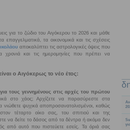
εις για το ζώδιο του Αιγόκερου το 2026 και μάθε
τα επαγγελματικά, τα οικονομικά και τις σχέσεις
ικολάο
υ
αποκαλύπτει τις αστρολογικές όψεις που
α χρονιά και τις ημερομηνίες που πρέπει να
ίναι ο Αιγόκερως το νέο έτος:
δ
για τους γεννημένους στις αρχές του πρώτου
ικά στο χάος; Αρχίζετε να παρασύρεστε στα
Αι
α νιώθετε ψυχικά αποπροσανατολισμένοι, καθώς
20
στον τέταρτο οίκο σας, του σπιτιού και της
στε να δείτε το δάσος από τα δέντρα ή ακόμα δεν
Su
γι
τός από αυτό που πιστεύετε εσείς. Τα όριά σας