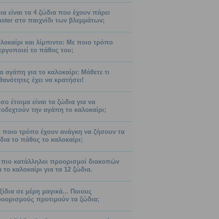
ια είναι τα 4 ζώδια που έχουν πάρει
ster στο παιχνίδι των βλεμμάτων;
λοκαίρι και λίμπιντο: Με ποιο τρόπο
εργοποιεί το πάθος του;
α αγάπη για το καλοκαίρι: Μάθετε τι
θανότητες έχει να κρατήσει!
σο έτοιμα είναι τα ζώδια για να
οδεχτούν την αγάπη το καλοκαίρι;
 ποιο τρόπο έχουν ανάγκη να ζήσουν τα
δια το πάθος το καλοκαίρι;
 πιο κατάλληλοι προορισμοί διακοπών
α το καλοκαίρι για τα 12 ζώδια.
ξίδια σε μέρη μαγικά... Ποιους
οορισμούς προτιμούν τα ζώδια;