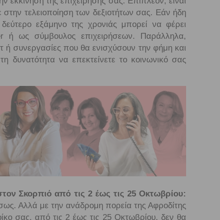
ν εκκίνηση της επιχείρησής σας. Επιπλέον, είναι
ε στην τελειοποίηση των δεξιοτήτων σας. Εάν ήδη
 δεύτερο εξάμηνο της χρονιάς μπορεί να φέρει
cer ή ως σύμβουλος επιχειρήσεων. Παράλληλα,
 ή συνεργασίες που θα ενισχύσουν την φήμη και
 τη δυνατότητα να επεκτείνετε το κοινωνικό σας
ον Σκορπιό από τις 2 έως τις 25 Οκτωβρίου:
 Ίσως. Αλλά με την ανάδρομη πορεία της Αφροδίτης
οίκο σας, από τις 2 έως τις 25 Οκτωβρίου, δεν θα