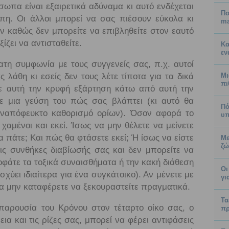
πα είναι εξαιρετικά αδύναμα κι αυτό ενδέχεται
Πο
πη. Οι άλλοι μπορεί να σας πιέσουν εύκολα κι
ma
υν καθώς δεν μπορείτε να επιβληθείτε στον εαυτό
ίζει να αντισταθείτε.
Κα
εν
τη συμφωνία με τους συγγενείς σας, π.χ. αυτοί
ς λάθη κι εσείς δεν τους λέτε τίποτα για τα δικά
Μι
πι
ίτε αυτή την κρυφή εξάρτηση κάτω από αυτή την
ε μια γεύση του πώς σας βλάπτει (κι αυτό θα
Πό
ναπόφευκτο καθορισμό ορίων). Όσον αφορά το
υπ
 χαμένοι και εκεί. Ίσως να μην θέλετε να μείνετε
 πάτε; Και πώς θα φτάσετε εκεί; Ή ίσως να είστε
Με
ζώ
ις συνθήκες διαβίωσής σας και δεν μπορείτε να
οφάτε τα τοξικά συναισθήματα ή την κακή διάθεση
Οι
σχύει ιδιαίτερα για ένα συγκάτοικο). Αν μένετε με
γι
να μην καταφέρετε να ξεκουραστείτε πραγματικά.
Τα
αρουσία του Κρόνου στον τέταρτο οίκο σας, ο
πρ
εια και τις ρίζες σας, μπορεί να φέρει αντιφάσεις