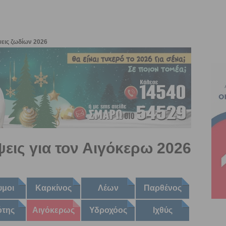
εις ζωδίων 2026
ψεις για τον Αιγόκερω 2026
υμοι
Καρκίνος
Λέων
Παρθένος
ότης
Αιγόκερως
Υδροχόος
Ιχθύς