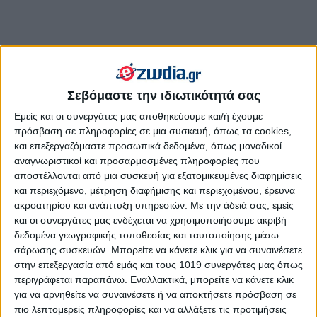
Σεβόμαστε την ιδιωτικότητά σας
Εμείς και οι συνεργάτες μας αποθηκεύουμε και/ή έχουμε
πρόσβαση σε πληροφορίες σε μια συσκευή, όπως τα cookies,
και επεξεργαζόμαστε προσωπικά δεδομένα, όπως μοναδικοί
αναγνωριστικοί και προσαρμοσμένες πληροφορίες που
Πως η αστρολογία μας επηρεάζει αυτές τις μέρες:
αποστέλλονται από μια συσκευή για εξατομικευμένες διαφημίσεις
Η Αφροδίτη σε σύνοδο με τον Δία
και περιεχόμενο, μέτρηση διαφήμισης και περιεχομένου, έρευνα
στις 9 Ιουνίου 2026. Ποια 4 Ζώδια
ακροατηρίου και ανάπτυξη υπηρεσιών.
Με την άδειά σας, εμείς
θα νιώσουν απίστευτα τυχερά;
και οι συνεργάτες μας ενδέχεται να χρησιμοποιήσουμε ακριβή
δεδομένα γεωγραφικής τοποθεσίας και ταυτοποίησης μέσω
σάρωσης συσκευών. Μπορείτε να κάνετε κλικ για να συναινέσετε
στην επεξεργασία από εμάς και τους 1019 συνεργάτες μας όπως
περιγράφεται παραπάνω. Εναλλακτικά, μπορείτε να κάνετε κλικ
για να αρνηθείτε να συναινέσετε ή να αποκτήσετε πρόσβαση σε
πιο λεπτομερείς πληροφορίες και να αλλάξετε τις προτιμήσεις
Η Αφροδίτη σε σύνοδο με τον Δία