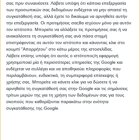
σας πριν συναινέσετε.
Λάβετε υπόψη ότι κάποια επεξεργασία
στις 9 Ιουνίου 2026. Προβλέψεις για
τα ζώδια.
των προσωπικών σας δεδομένων ενδέχεται να μην απαιτεί τη
συγκατάθεσή σας, αλλά έχετε το δικαίωμα να αρνηθείτε αυτήν
την επεξεργασία. Οι προτιμήσεις σαςθα ισχύουν μόνο για αυτόν
τον ιστότοπο. Μπορείτε να αλλάξετε τις προτιμήσεις σας ή να
ανακαλέσετε τη συγκατάθεσή σας ανά πάσα στιγμή
επιστρέφοντας σε αυτόν τον ιστότοπο και κάνοντας κλικ στο
κουμπί "Απορρήτου" στο κάτω μέρος της ιστοσελίδας.
Τα 4 ζώδια που τον Ιούνιο θα έχουν
Λάβετε επίσης υπόψη ότι αυτός ο ιστότοπος/η εφαρμογή
επικοινωνία με άτομο από το
χρησιμοποιεί μία ή περισσότερες υπηρεσίες της Google και
παρελθόν!
ενδέχεται να συλλέγει και να αποθηκεύει πληροφορίες που
περιλαμβάνουν, ενδεικτικά, τη συμπεριφορά επίσκεψης ή
χρήσης σας. Μπορείτε να κάνετε κλικ για να δώσετε ή να
αρνηθείτε τη συγκατάθεσή σας στην Google και τις σημάνσεις
τρίτων μερών της για τη χρήση των δεδομένων σας για τους
σκοπούς που καθορίζονται παρακάτω στην ενότητα
Ποια 4 Ζώδια θα σωθούν από
συγκατάθεσης της Google.
λάθη αν εμπιστευτούν αυτό που
νιώθουν μέσα στον Ιούνιο;