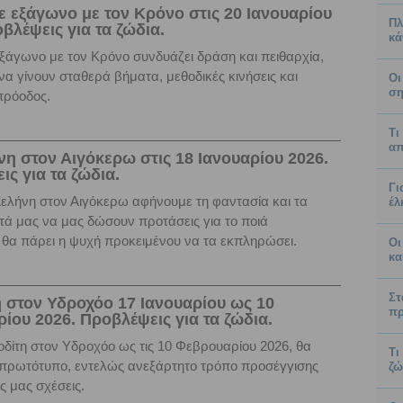
ε εξάγωνο με τον Κρόνο στις 20 Ιανουαρίου
Πλ
βλέψεις για τα ζώδια.
κά
ξάγωνο με τον Κρόνο συνδυάζει δράση και πειθαρχία,
α γίνουν σταθερά βήματα, μεθοδικές κινήσεις και
Οι
ση
πρόοδος.
Τι
απ
νη στον Αιγόκερω στις 18 Ιανουαρίου 2026.
ς για τα ζώδια.
Γι
ελήνη στον Αιγόκερω αφήνουμε τη φαντασία και τα
έλ
ά μας να μας δώσουν προτάσεις για το ποιά
θα πάρει η ψυχή προκειμένου να τα εκπληρώσει.
Οι
κα
Στ
 στον Υδροχόο 17 Ιανουαρίου ως 10
πρ
ίου 2026. Προβλέψεις για τα ζώδια.
δίτη στον Υδροχόο ως τις 10 Φεβρουαρίου 2026, θα
Τι
 πρωτότυπο, εντελώς ανεξάρτητο τρόπο προσέγγισης
ζώ
ς μας σχέσεις.