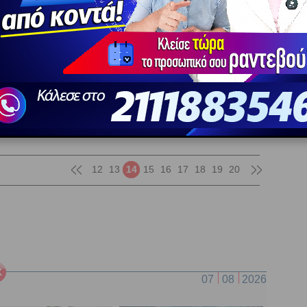
κής και αισθηματικής φύσης.
τη σε σύνοδο με τον Άρη στις 8 Ιανουαρίου
Ε
βλέψεις για τα ζώδια.
να 
προ
σε σύνοδο με τον Άρη στις 8 Ιανουαρίου 2026, είναι μία
βγάλει στην επιφάνεια τη συναισθηματική και
 πλευρά των χαρακτήρων.
12
13
14
15
16
17
18
19
20
07
08
2026