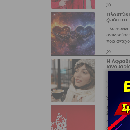
Πλουτώνι
ζώδιο σε 
Πλουτώνιες 
αντιδρούσε 
ποια αντέχο
Η Αφροδί
Ιανουαρίο
Η Αφροδίτη 
αισθηματικ
θα δώσουν ώ
Ο Ήλιος 
2026. Προ
Ο Ήλιος σε 
αυτοπεποίθη