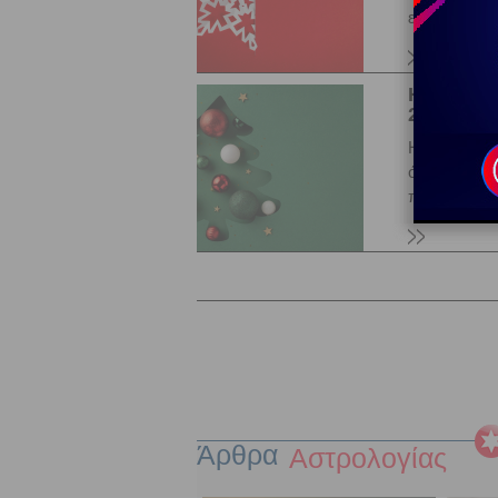
επαγγελματι
Η Αφροδί
2026. Προ
Η Αφροδίτη 
όψη που θα 
παθιασμένη
Άρθρα
Αστρολογία
ς