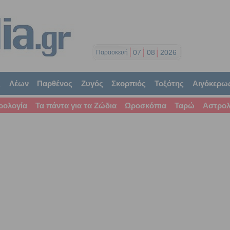
07
08
2026
Παρασκευή
ς
Λέων
Παρθένος
Ζυγός
Σκορπιός
Τοξότης
Αιγόκερω
ρολογία
Τα πάντα για τα Ζώδια
Ωροσκόπια
Ταρώ
Αστρολ