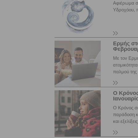
Αφιέρωμα στ
Υδροχόου, π
Ερμής στ
Φεβρουαρ
Με τον Ερμή
ατομικότητα
παλμού της
Ο Κρόνος
Ιανουαρίο
Ο Κρόνος σ
παράδοση κα
και εξελίξε