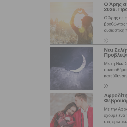
Ο Άρης σ
2026. Προ
Ο Άρης σε ε
βοηθώντας ν
ουσιαστική 
Νέα Σελή
Προβλέψει
Με τη Νέα Σ
συναισθήματ
κατεύθυνση 
Αφροδίτη
Φεβρουαρ
Με την Αφρο
έχουμε ένα
στις ερωτικέ