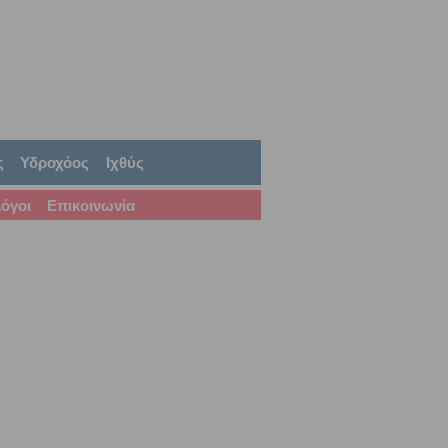
ς
Υδροχόος
Ιχθύς
όγοι
Επικοινωνία