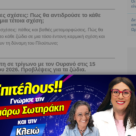
Οι
εί
ες σχέσεις: Πως θα αντιδρούσε το κάθε
μια τέτοια σχέση;
Δε
απ
σχέσεις: πάθος και βαθιές μεταμορφώσεις. Πώς θα
Ωρ
το κάθε ζώδιο σε μια τόσο έντονη καρμική σχέση και
υν τη δύναμη του Πλούτωνα;
τη σε τρίγωνο με τον Ουρανό στις 15
υ 2026. Προβλέψεις για τα ζώδια.
σε τρίγωνο με τον Ουρανό, φέρνει ανοίγματα
ής φύσης θα υπάρξουν επαφές και συναναστροφές που
θηση στις σχέσεις.
σε σύνοδο με τον Άρη στις 9 Ιανουαρίου
βλέψεις για τα ζώδια.
σύνοδο με Άρη θα βοηθήσει στην ενίσχυση της
σης, ανοίγει ο δρόμος για διεκδικήσεις σε θέματα