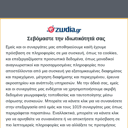
Σεβόμαστε την ιδιωτικότητά σας
Εμείς και οι συνεργάτες μας αποθηκεύουμε και/ή έχουμε
πρόσβαση σε πληροφορίες σε μια συσκευή, όπως τα cookies,
και επεξεργαζόμαστε προσωπικά δεδομένα, όπως μοναδικοί
αναγνωριστικοί και προσαρμοσμένες πληροφορίες που
Πως η αστρολογία μας επηρεάζει αυτές τις μέρες:
αποστέλλονται από μια συσκευή για εξατομικευμένες διαφημίσεις
Η Αφροδίτη σε τετράγωνο με τον
και περιεχόμενο, μέτρηση διαφήμισης και περιεχομένου, έρευνα
Δία στις 15 Ιανουαρίου 2025. Η
ακροατηρίου και ανάπτυξη υπηρεσιών.
Με την άδειά σας, εμείς
Δύναμη της ισορροπίας!
και οι συνεργάτες μας ενδέχεται να χρησιμοποιήσουμε ακριβή
δεδομένα γεωγραφικής τοποθεσίας και ταυτοποίησης μέσω
σάρωσης συσκευών. Μπορείτε να κάνετε κλικ για να συναινέσετε
στην επεξεργασία από εμάς και τους 1019 συνεργάτες μας όπως
περιγράφεται παραπάνω. Εναλλακτικά, μπορείτε να κάνετε κλικ
για να αρνηθείτε να συναινέσετε ή να αποκτήσετε πρόσβαση σε
πιο λεπτομερείς πληροφορίες και να αλλάξετε τις προτιμήσεις
Ο Ερμής σε τετράγωνο με τον