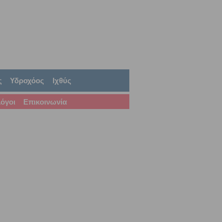
ς
Υδροχόος
Ιχθύς
όγοι
Επικοινωνία