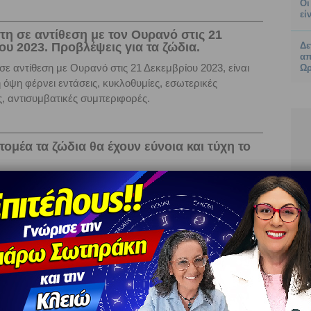
Οι
εί
τη σε αντίθεση με τον Ουρανό στις 21
υ 2023. Προβλέψεις για τα ζώδια.
Δε
απ
σε αντίθεση με Ουρανό στις 21 Δεκεμβρίου 2023, είναι
Ωρ
 όψη φέρνει εντάσεις, κυκλοθυμίες, εσωτερικές
, αντισυμβατικές συμπεριφορές.
τομέα τα ζώδια θα έχουν εύνοια και τύχη το
ιο κομμάτι της ζωής σας έχετε στο πλευρό σας τύχη και
 το πλανητικό στερέωμα, ανάλογα με το ζώδιο σας.
α ευνοηθούν στα οικονομικά το 2024!
ός ότι το 2024 οι αστρολογικές όψεις των πλανητών
οικονομικά και ορισμένα ζώδια θα ευνοηθούν αρκετά.
αι αυτά.