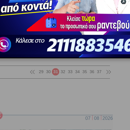
ς Ερμής στον Αιγόκερω από 13 ως 23
Ε
υ 2023. Προβλέψεις για τα ζώδια.
να 
προ
ρομο Ερμή στον Αιγόκερω, θα χρειαστεί να
 περισσότερο υπομονή, επιμονή και σθένος, καθώς θα
σιμότητα στις φιλοδοξίες μας.
29
30
31
32
33
34
35
36
37
07
08
2026