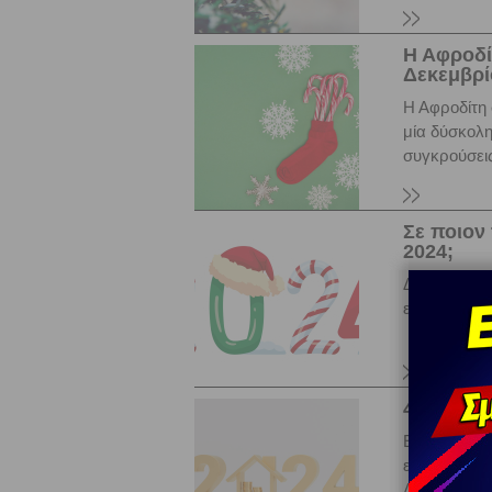
Η Αφροδί
Δεκεμβρίο
Η Αφροδίτη 
μία δύσκολη
συγκρούσεις
Σε ποιον 
2024;
Δείτε σε πο
ευλογία από
4 ζώδια θ
Είναι γεγον
ευνοούν τα 
Δες ποια είν