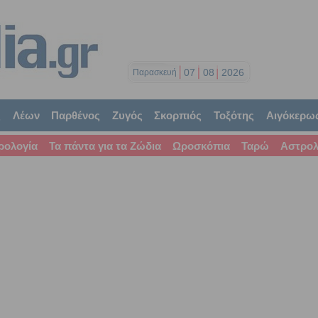
07
08
2026
Παρασκευή
ς
Λέων
Παρθένος
Ζυγός
Σκορπιός
Τοξότης
Αιγόκερω
ρολογία
Τα πάντα για τα Ζώδια
Ωροσκόπια
Ταρώ
Αστρολ