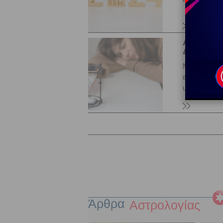
Ανάδρομο
Δεκεμβρίο
Με τον ανάδ
επιδείξουμε
υπάρχει στα
Άρθρα
Αστρολογία
ς