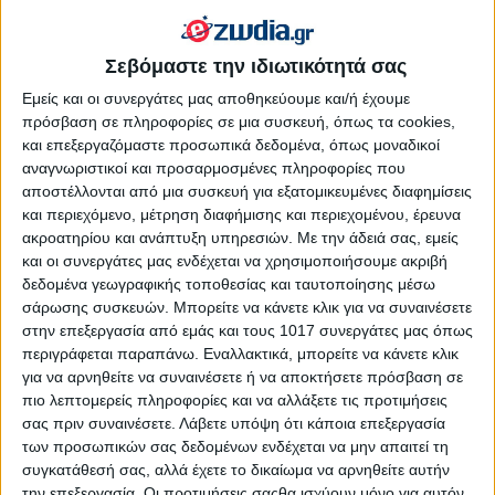
τις δράσεις και τις αποφάσεις σας. Μπορεί να πιέζεστε λίγο για
να κάνετε αλλαγές στην ερωτική σας ζωή ή ακόμα και να
Σεβόμαστε την ιδιωτικότητά σας
χωρίσετε. Αλλά το Σύμπαν βάζει εμπόδια στο δρόμο σας για
λόγους που δεν θα σας τους αποκαλύψει τώρα αλλά
Εμείς και οι συνεργάτες μας αποθηκεύουμε και/ή έχουμε
αργότερα.
πρόσβαση σε πληροφορίες σε μια συσκευή, όπως τα cookies,
και επεξεργαζόμαστε προσωπικά δεδομένα, όπως μοναδικοί
αναγνωριστικοί και προσαρμοσμένες πληροφορίες που
αποστέλλονται από μια συσκευή για εξατομικευμένες διαφημίσεις
και περιεχόμενο, μέτρηση διαφήμισης και περιεχομένου, έρευνα
ακροατηρίου και ανάπτυξη υπηρεσιών.
Με την άδειά σας, εμείς
και οι συνεργάτες μας ενδέχεται να χρησιμοποιήσουμε ακριβή
δεδομένα γεωγραφικής τοποθεσίας και ταυτοποίησης μέσω
σάρωσης συσκευών. Μπορείτε να κάνετε κλικ για να συναινέσετε
στην επεξεργασία από εμάς και τους 1017 συνεργάτες μας όπως
περιγράφεται παραπάνω. Εναλλακτικά, μπορείτε να κάνετε κλικ
για να αρνηθείτε να συναινέσετε ή να αποκτήσετε πρόσβαση σε
πιο λεπτομερείς πληροφορίες και να αλλάξετε τις προτιμήσεις
σας πριν συναινέσετε.
Λάβετε υπόψη ότι κάποια επεξεργασία
των προσωπικών σας δεδομένων ενδέχεται να μην απαιτεί τη
συγκατάθεσή σας, αλλά έχετε το δικαίωμα να αρνηθείτε αυτήν
την επεξεργασία. Οι προτιμήσεις σαςθα ισχύουν μόνο για αυτόν