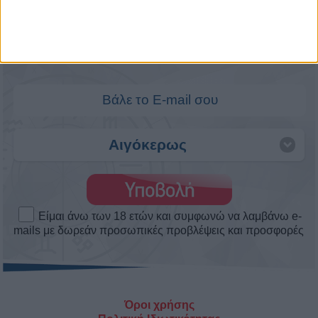
Άστρα Weekend Love! Τα αισθηματικά
το σαββατοκύριακο 8 ως 9/8/2026.
Πως θα κυλήσουν τα αισθηματικά σου αυτό το