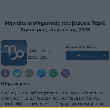
Μηνιαίες αισθηματικές προβλέψεις Ταρώ
Αιγόκερως, Αύγουστος 2026
Επίλεξε άλλο Ζώδιο
Αιγόκερως
Αιγόκερως
22/12 - 19/1
Ο Κρεμασμένος
Αυτό το μήνα μπορεί να χρειαστεί να απομακρυνθείτε από τη
σχέση σας ή να αφήσετε κάτι που σας πιέζει και που σας
παρεμποδίζει να αναπτυχθείτε. Ο Κρεμασμένος αναφέρεται
στην ανάγκη να κάνετε ένα βήμα πίσω και να αναστείλετε όλες