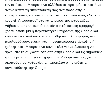
τον ιστότοπο. Μπορείτε να αλλάξετε τις προτιμήσεις σας ή να
ανακαλέσετε τη συγκατάθεσή σας ανά πάσα στιγμή
επιστρέφοντας σε αυτόν τον ιστότοπο και κάνοντας κλικ στο
κουμπί "Απορρήτου" στο κάτω μέρος της ιστοσελίδας.
Λάβετε επίσης υπόψη ότι αυτός ο ιστότοπος/η εφαρμογή
χρησιμοποιεί μία ή περισσότερες υπηρεσίες της Google και
Ίσως αυτό που θέλετε αυτή τη στιγμή δεν έχει τη δυνατότητα ή
ενδέχεται να συλλέγει και να αποθηκεύει πληροφορίες που
περιλαμβάνουν, ενδεικτικά, τη συμπεριφορά επίσκεψης ή
δεν πρέπει να πραγματοποιηθεί τώρα. Σε αυτήν την κάρτα μια
χρήσης σας. Μπορείτε να κάνετε κλικ για να δώσετε ή να
γυναίκα κρέμεται όχι μόνο ανάποδα, αλλά τα χέρια της είναι
αρνηθείτε τη συγκατάθεσή σας στην Google και τις σημάνσεις
δεμένα πίσω της και τα πόδια της κρέμονται από τα κλαδιά
τρίτων μερών της για τη χρήση των δεδομένων σας για τους
ενός δέντρου. Δεν μπορεί να κινηθεί, έστω κι αν το θέλει. Οι
σκοπούς που καθορίζονται παρακάτω στην ενότητα
θυσίες που είστε αναγκασμένοι να κάνετε τώρα, θα
συγκατάθεσης της Google.
αναγνωριστούν αργότερα. Κάντε ένα βήμα πίσω και αφήστε τα
πράγματα να πάρουν τη φυσική τους πορεία.