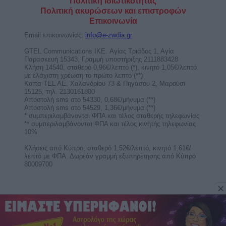
Σαββατοκύριακο. Δες το ερωτοσκόπιο του Άστρα
Weekend ...
Άρης στον Καρκίνο από τις 11
Αυγούστου ως 28 Σεπτεμβρίου 2026.
Προβλέψεις για τα ζώδια.
Με τον Άρη στον Καρκίνο, θέλουμε αγάπη για να
αισθανθούμε σαν στο σπίτι μας, άνετα και ζεστά
και ...
Ερμής στον Λέοντα από 9 ως 25
Αυγούστου 2026. Προβλέψεις για τα
ζώδια.
Με τον Ερμή στον Λέοντα είμαστε ικανοί να