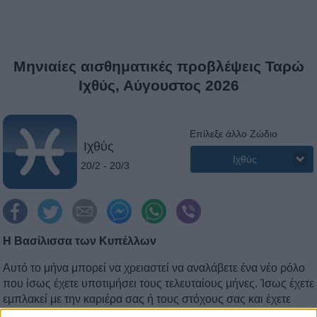
Μηνιαίες αισθηματικές προβλέψεις Ταρώ
Ιχθύς, Αύγουστος 2026
Επίλεξε άλλο Ζώδιο
Ιχθύς
Ιχθύς
20/2 - 20/3
Η Βασίλισσα των Κυπέλλων
Αυτό το μήνα μπορεί να χρειαστεί να αναλάβετε ένα νέο ρόλο
που ίσως έχετε υποτιμήσει τους τελευταίους μήνες. Ίσως έχετε
εμπλακεί με την καριέρα σας ή τους στόχους σας και έχετε
παραμελήσει το σημαντικότερο άτομο στη ζωή σας: τον