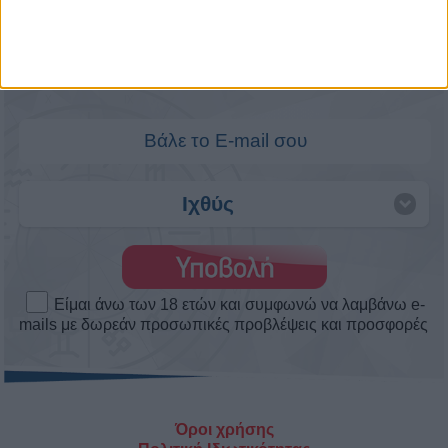
Άστρα Weekend Love! Τα αισθηματικά
το σαββατοκύριακο 8 ως 9/8/2026.
Πως θα κυλήσουν τα αισθηματικά σου αυτό το