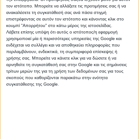
τον ιστότοπο. Μπορείτε να αλλάξετε τις προτιμήσεις σας ή να
ανακαλέσετε τη συγκατάθεσή σας ανά πάσα στιγμή
επιστρέφοντας σε αυτόν τον ιστότοπο και κάνοντας κλικ στο
κουμπί "Απορρήτου" στο κάτω μέρος της ιστοσελίδας.
Λάβετε επίσης υπόψη ότι αυτός ο ιστότοπος/η εφαρμογή
χρησιμοποιεί μία ή περισσότερες υπηρεσίες της Google και
Πρέπει να θυμάστε πόσο πολύ ο αγαπημένος σας εκτιμά
ενδέχεται να συλλέγει και να αποθηκεύει πληροφορίες που
περιλαμβάνουν, ενδεικτικά, τη συμπεριφορά επίσκεψης ή
αυτόν το ρόλο. Αν είστε τόσο πολύ απασχολημένοι με την
χρήσης σας. Μπορείτε να κάνετε κλικ για να δώσετε ή να
καριέρα σας ή τις κοινωνικές σας υποθέσεις που δεν έχετε
αρνηθείτε τη συγκατάθεσή σας στην Google και τις σημάνσεις
χρόνο για τη σχέση σας, ήρθε η ώρα να ρίξετε μια δεύτερη
τρίτων μερών της για τη χρήση των δεδομένων σας για τους
ματιά στο τι είναι πιο σημαντικό για εσάς. Και μην ξεχνάτε ότι
σκοπούς που καθορίζονται παρακάτω στην ενότητα
μπορείτε να κάνετε τους άλλους να αισθάνονται ασφαλείς
συγκατάθεσης της Google.
δίπλα σας, αφήνοντάς τους να γνωρίζουν ότι είστε εκεί κοντά
τους, έτοιμοι να τους συμπαρασταθείτε ανά πάσα στιγμή.