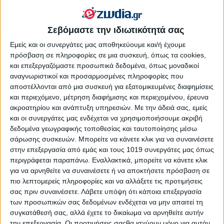
βασιλιά/ βασίλισσα του κάστρου σας. Η Βασίλισσα των
Κυπέλλων είναι δίκαιη, αγάπα αληθινά, μπορεί κυριολεκτικά
Σεβόμαστε την ιδιωτικότητά σας
να είναι σαν ένας γονιός ή να παίξει ένα μητρικό ρόλο με το
σύντροφό της. Οι άλλοι στηρίζονται πάνω της για
Εμείς και οι συνεργάτες μας αποθηκεύουμε και/ή έχουμε
καθοδήγηση.
πρόσβαση σε πληροφορίες σε μια συσκευή, όπως τα cookies,
και επεξεργαζόμαστε προσωπικά δεδομένα, όπως μοναδικοί
αναγνωριστικοί και προσαρμοσμένες πληροφορίες που
αποστέλλονται από μια συσκευή για εξατομικευμένες διαφημίσεις
και περιεχόμενο, μέτρηση διαφήμισης και περιεχομένου, έρευνα
ακροατηρίου και ανάπτυξη υπηρεσιών.
Με την άδειά σας, εμείς
και οι συνεργάτες μας ενδέχεται να χρησιμοποιήσουμε ακριβή
δεδομένα γεωγραφικής τοποθεσίας και ταυτοποίησης μέσω
σάρωσης συσκευών. Μπορείτε να κάνετε κλικ για να συναινέσετε
στην επεξεργασία από εμάς και τους 1019 συνεργάτες μας όπως
περιγράφεται παραπάνω. Εναλλακτικά, μπορείτε να κάνετε κλικ
για να αρνηθείτε να συναινέσετε ή να αποκτήσετε πρόσβαση σε
πιο λεπτομερείς πληροφορίες και να αλλάξετε τις προτιμήσεις
σας πριν συναινέσετε.
Λάβετε υπόψη ότι κάποια επεξεργασία
των προσωπικών σας δεδομένων ενδέχεται να μην απαιτεί τη
συγκατάθεσή σας, αλλά έχετε το δικαίωμα να αρνηθείτε αυτήν
την επεξεργασία. Οι προτιμήσεις σαςθα ισχύουν μόνο για αυτόν