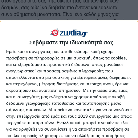
στον όγδοο οίκο σας, της οικειότητας και των ψυχικών
δεσμών, σας ωθεί να διαβείτε πιο έντονα και ευάλωτα
συναισθηματικά μονοπάτια. Είναι ένα καλός μήνας για
συντροφικότητα ή για να γνωρίσετε κάποιον/α με σοβαρές
προοπτικές. Αν είστε καιρό μόνοι, το σύμπαν μπορεί να φέρει
στη ζωή σας κάποιο άτομο που μοιράζεται τις βασικές σας
αξίες και αντιμετωπίζει τις σχέσεις ως πνευματική εμπειρία. Η
Σεβόμαστε την ιδιωτικότητά σας
σχέση αυτή μπορεί να σας προκαλέσει να εξελιχθείτε με
Εμείς και οι συνεργάτες μας αποθηκεύουμε και/ή έχουμε
τρόπους ίσως άβολους, αλλά εκεί ακριβώς βρίσκεται η
πρόσβαση σε πληροφορίες σε μια συσκευή, όπως τα cookies,
αληθινή μεταμόρφωση. Παραλείψτε τις ασφαλείς επιλογές και
και επεξεργαζόμαστε προσωπικά δεδομένα, όπως μοναδικοί
επιτρέψτε στον εαυτό σας να νιώσει κάτι πραγματικά δυνατό.
αναγνωριστικοί και προσαρμοσμένες πληροφορίες που
Το ζώδιό σας λαχταρά τη δέσμευση, όμως κάποιες φορές αυτή
αποστέλλονται από μια συσκευή για εξατομικευμένες διαφημίσεις
η αφοσίωση και η νοσηρή προσκόλληση στα έντονα
και περιεχόμενο, μέτρηση διαφήμισης και περιεχομένου, έρευνα
συναισθήματά σας σας κρατά δεμένους σε καταστάσεις που
ακροατηρίου και ανάπτυξη υπηρεσιών.
Με την άδειά σας, εμείς
έχουν ήδη κάνει τον κύκλο τους.
και οι συνεργάτες μας ενδέχεται να χρησιμοποιήσουμε ακριβή
δεδομένα γεωγραφικής τοποθεσίας και ταυτοποίησης μέσω
σάρωσης συσκευών. Μπορείτε να κάνετε κλικ για να συναινέσετε
στην επεξεργασία από εμάς και τους 1019 συνεργάτες μας όπως
περιγράφεται παραπάνω. Εναλλακτικά, μπορείτε να κάνετε κλικ
για να αρνηθείτε να συναινέσετε ή να αποκτήσετε πρόσβαση σε
πιο λεπτομερείς πληροφορίες και να αλλάξετε τις προτιμήσεις