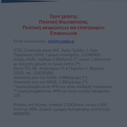
ΕΙΣΤΕ ΜΑΖΙ ΕΣΕΙΣ ΟΙ ΔΥΟ; Η
ΑΠΑΝΤΗΣΗ ΕΙΝΑΙ 1 ΤΗΛΕΦΩΝΗΜΑ
ΜΑΚΡΙΑ! ΜΙΛΗΣΕ ΜΕ ΤΗΝ ΣΜΑΡΩ
ΜΟΝΟ ΑΠΟ 0,72€/1’!
Αγόρασε χρόνο ομιλίας με έκπτωση τώρα!
κέρδισε καθοδήγηση και άμεσες απαντήσεις για
ερωτικά, ...
Η Ηλιακή Έκλειψη στον Λέοντα στις 12
Αυγούστου απαιτεί πειθαρχία και κόπο
από 4 ζώδια!
Η Ηλιακή Έκλειψη στον Λέοντα στις 12
Αυγούστου φέρνει προκλήσεις, ευθύνες και
απαιτεί πειθαρχία, ...