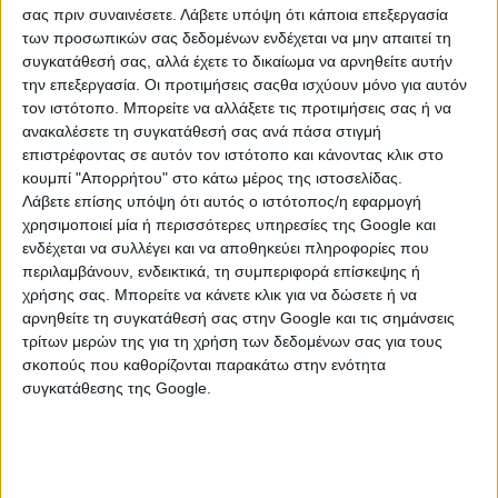
σας πριν συναινέσετε.
Λάβετε υπόψη ότι κάποια επεξεργασία
των προσωπικών σας δεδομένων ενδέχεται να μην απαιτεί τη
συγκατάθεσή σας, αλλά έχετε το δικαίωμα να αρνηθείτε αυτήν
την επεξεργασία. Οι προτιμήσεις σαςθα ισχύουν μόνο για αυτόν
τον ιστότοπο. Μπορείτε να αλλάξετε τις προτιμήσεις σας ή να
ανακαλέσετε τη συγκατάθεσή σας ανά πάσα στιγμή
επιστρέφοντας σε αυτόν τον ιστότοπο και κάνοντας κλικ στο
κουμπί "Απορρήτου" στο κάτω μέρος της ιστοσελίδας.
Λάβετε επίσης υπόψη ότι αυτός ο ιστότοπος/η εφαρμογή
χρησιμοποιεί μία ή περισσότερες υπηρεσίες της Google και
ενδέχεται να συλλέγει και να αποθηκεύει πληροφορίες που
περιλαμβάνουν, ενδεικτικά, τη συμπεριφορά επίσκεψης ή
χρήσης σας. Μπορείτε να κάνετε κλικ για να δώσετε ή να
αρνηθείτε τη συγκατάθεσή σας στην Google και τις σημάνσεις
τρίτων μερών της για τη χρήση των δεδομένων σας για τους
σκοπούς που καθορίζονται παρακάτω στην ενότητα
ΔΕΣΜΕΥΜΕΝΟΙ:
Ο έρωτας δεν είναι πάντα εύκολος αλλά
συγκατάθεσης της Google.
ακόμη και οι δυσκολίες είναι καρμικά μαθήματα γιατί δίνουν
στη σχέση σας ανθεκτικότητα καθώς τις αντιμετωπίζετε μαζί.
Με την Αφροδίτη στον όγδοο οίκο σας, της οικειότητας και των
ψυχικών δεσμών, είναι καιρός να αντιμετωπίσετε τυχόν